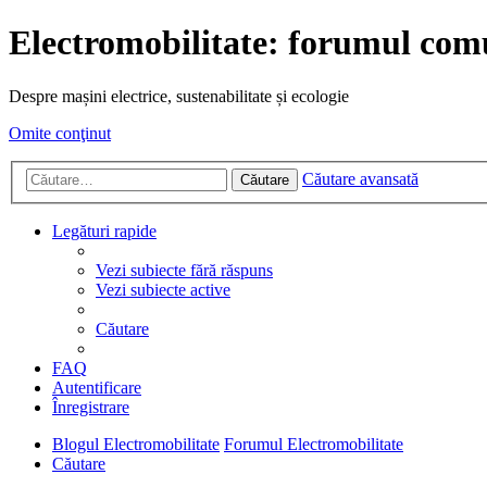
Electromobilitate: forumul comu
Despre mașini electrice, sustenabilitate și ecologie
Omite conţinut
Căutare avansată
Căutare
Legături rapide
Vezi subiecte fără răspuns
Vezi subiecte active
Căutare
FAQ
Autentificare
Înregistrare
Blogul Electromobilitate
Forumul Electromobilitate
Căutare