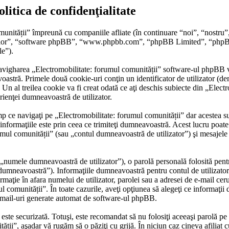
litica de confidenţialitate
munității” împreună cu companiile afliate (în continuare “noi”, “nostru”
, “lor”, “software phpBB”, “www.phpbb.com”, “phpBB Limited”, “phpBB T
le”).
avigharea „Electromobilitate: forumul comunității” software-ul phpBB va
astră. Primele două cookie-uri conţin un identificator de utilizator (den
al treilea cookie va fi creat odată ce aţi deschis subiecte din „Electrom
erienţei dumneavoastră de utilizator.
 ce navigaţi pe „Electromobilitate: forumul comunității” dar acestea su
formaţiile este prin ceea ce trimiteţi dumneavoastră. Acest lucru poate f
mul comunității” (sau „contul dumneavoastră de utilizator”) şi mesajele
„numele dumneavoastră de utilizator”), o parolă personală folosită pent
umneavoastră”). Informaţiile dumneavoastră pentru contul de utilizator d
ormaţie în afara numelui de utilizator, parolei sau a adresei de e-mail cer
ul comunității”. În toate cazurile, aveţi opţiunea să alegeţi ce informaţii
email-uri generate automat de software-ul phpBB.
r este securizată. Totuşi, este recomandat să nu folosiţi aceeaşi parolă 
tății”, aşadar vă rugăm să o păziţi cu grijă. În niciun caz cineva afilia