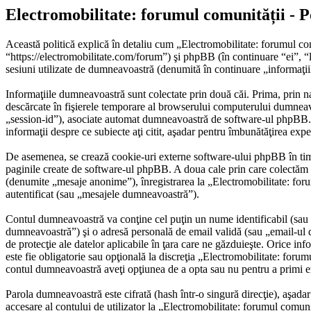
Electromobilitate: forumul comunității - Po
Această politică explică în detaliu cum „Electromobilitate: forumul co
“https://electromobilitate.com/forum”) şi phpBB (în continuare “ei”
sesiuni utilizate de dumneavoastră (denumită în continuare „informaţii
Informaţiile dumneavoastră sunt colectate prin două căi. Prima, prin n
descărcate în fişierele temporare al browserului computerului dumneavo
„session-id”), asociate automat dumneavoastră de software-ul phpBB. Un 
informaţii despre ce subiecte aţi citit, aşadar pentru îmbunătăţirea exp
De asemenea, se crează cookie-uri externe software-ului phpBB în timp
paginile create de software-ul phpBB. A doua cale prin care colectăm in
(denumite „mesaje anonime”), înregistrarea la „Electromobilitate: foru
autentificat (sau „mesajele dumneavoastră”).
Contul dumneavoastră va conţine cel puţin un nume identificabil (sau 
dumneavoastră”) şi o adresă personală de email validă (sau „email-ul d
de protecţie ale datelor aplicabile în ţara care ne găzduieşte. Orice inf
este fie obligatorie sau opţională la discreţia „Electromobilitate: forum
contul dumneavoastră aveţi opţiunea de a opta sau nu pentru a primi 
Parola dumneavoastră este cifrată (hash într-o singură direcţie), aşada
accesare al contului de utilizator la „Electromobilitate: forumul comuni