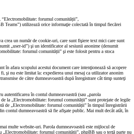
, “Electromobilitate: forumul comunității”,
eams”) utilizează orice informaţie colectată în timpul fiecărei
 crea un număr de cookie-uri, care sunt fişiere text mici care sunt
umit „user-id”) şi un identificator al sesiunii anonime (denumit
obilitate: forumul comunității” şi este folosit pentru a stoca
nt în afara scopului acestui document care intenţionează să acopere
i, şi nu este limitat la: expedierea unui mesaj ca utilizator anonim
 transmise de către dumneavoastră după înregistrare cât timp sunteţi
ru autentificarea în contul dumneavoastră (sau „parola
e la „Electromobilitate: forumul comunității” sunt protejate de legile
ută de „Electromobilitate: forumul comunității” în timpul înregistrării
 din contul dumneavoastră să fie afişate public. Mai mult decât atât, în
pe mai multe website-uri. Parola dumneavoastră este mijlocul de
t cu „Electromobilitate: forumul comunității”, phpBB sau o terţă parte nu