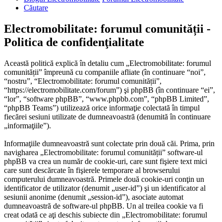
Căutare
Electromobilitate: forumul comunității -
Politica de confidenţialitate
Această politică explică în detaliu cum „Electromobilitate: forumul
comunității” împreună cu companiile afliate (în continuare “noi”,
“nostru”, “Electromobilitate: forumul comunității”,
“https://electromobilitate.com/forum”) şi phpBB (în continuare “ei”,
“lor”, “software phpBB”, “www.phpbb.com”, “phpBB Limited”,
“phpBB Teams”) utilizează orice informaţie colectată în timpul
fiecărei sesiuni utilizate de dumneavoastră (denumită în continuare
„informaţiile”).
Informaţiile dumneavoastră sunt colectate prin două căi. Prima, prin
navigharea „Electromobilitate: forumul comunității” software-ul
phpBB va crea un număr de cookie-uri, care sunt fişiere text mici
care sunt descărcate în fişierele temporare al browserului
computerului dumneavoastră. Primele două cookie-uri conţin un
identificator de utilizator (denumit „user-id”) şi un identificator al
sesiunii anonime (denumit „session-id”), asociate automat
dumneavoastră de software-ul phpBB. Un al treilea cookie va fi
creat odată ce aţi deschis subiecte din „Electromobilitate: forumul