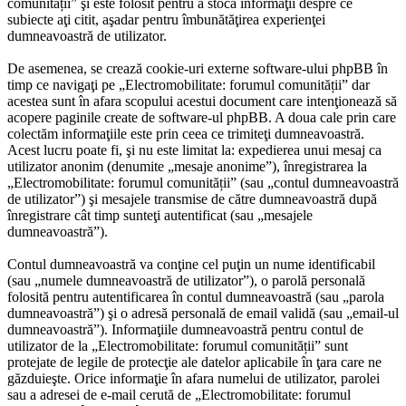
comunității” şi este folosit pentru a stoca informaţii despre ce
subiecte aţi citit, aşadar pentru îmbunătăţirea experienţei
dumneavoastră de utilizator.
De asemenea, se crează cookie-uri externe software-ului phpBB în
timp ce navigaţi pe „Electromobilitate: forumul comunității” dar
acestea sunt în afara scopului acestui document care intenţionează să
acopere paginile create de software-ul phpBB. A doua cale prin care
colectăm informaţiile este prin ceea ce trimiteţi dumneavoastră.
Acest lucru poate fi, şi nu este limitat la: expedierea unui mesaj ca
utilizator anonim (denumite „mesaje anonime”), înregistrarea la
„Electromobilitate: forumul comunității” (sau „contul dumneavoastră
de utilizator”) şi mesajele transmise de către dumneavoastră după
înregistrare cât timp sunteţi autentificat (sau „mesajele
dumneavoastră”).
Contul dumneavoastră va conţine cel puţin un nume identificabil
(sau „numele dumneavoastră de utilizator”), o parolă personală
folosită pentru autentificarea în contul dumneavoastră (sau „parola
dumneavoastră”) şi o adresă personală de email validă (sau „email-ul
dumneavoastră”). Informaţiile dumneavoastră pentru contul de
utilizator de la „Electromobilitate: forumul comunității” sunt
protejate de legile de protecţie ale datelor aplicabile în ţara care ne
găzduieşte. Orice informaţie în afara numelui de utilizator, parolei
sau a adresei de e-mail cerută de „Electromobilitate: forumul