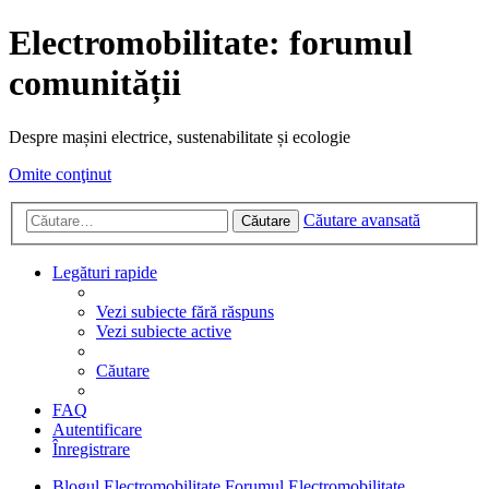
Electromobilitate: forumul
comunității
Despre mașini electrice, sustenabilitate și ecologie
Omite conţinut
Căutare avansată
Căutare
Legături rapide
Vezi subiecte fără răspuns
Vezi subiecte active
Căutare
FAQ
Autentificare
Înregistrare
Blogul Electromobilitate
Forumul Electromobilitate