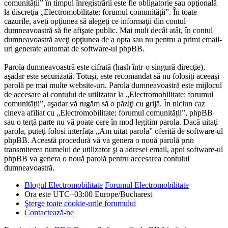
comunității” în timpul înregistrării este fie obligatorie sau opţională
la discreţia „Electromobilitate: forumul comunității”. În toate
cazurile, aveţi opţiunea să alegeţi ce informaţii din contul
dumneavoastră să fie afişate public. Mai mult decât atât, în contul
dumneavoastră aveţi opţiunea de a opta sau nu pentru a primi email-
uri generate automat de software-ul phpBB.
Parola dumneavoastră este cifrată (hash într-o singură direcţie),
aşadar este securizată. Totuşi, este recomandat să nu folosiţi aceeaşi
parolă pe mai multe website-uri. Parola dumneavoastră este mijlocul
de accesare al contului de utilizator la „Electromobilitate: forumul
comunității”, aşadar vă rugăm să o păziţi cu grijă. În niciun caz
cineva afiliat cu „Electromobilitate: forumul comunității”, phpBB
sau o terţă parte nu vă poate cere în mod legitim parola. Dacă uitaţi
parola, puteţi folosi interfaţa „Am uitat parola” oferită de software-ul
phpBB. Această procedură vă va genera o nouă parolă prin
transmiterea numelui de utilizator şi a adresei email, apoi software-ul
phpBB va genera o nouă parolă pentru accesarea contului
dumneavoastră.
Blogul Electromobilitate
Forumul Electromobilitate
Ora este UTC+03:00 Europe/Bucharest
Şterge toate cookie-urile forumului
Contactează-ne