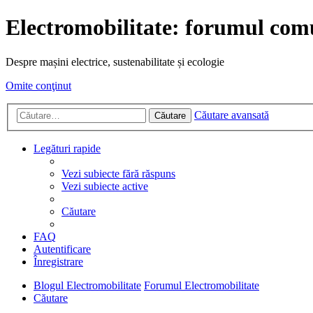
Electromobilitate: forumul comu
Despre mașini electrice, sustenabilitate și ecologie
Omite conţinut
Căutare avansată
Căutare
Legături rapide
Vezi subiecte fără răspuns
Vezi subiecte active
Căutare
FAQ
Autentificare
Înregistrare
Blogul Electromobilitate
Forumul Electromobilitate
Căutare