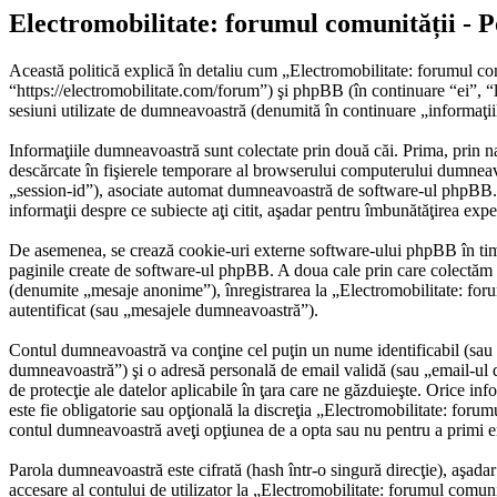
Electromobilitate: forumul comunității - Po
Această politică explică în detaliu cum „Electromobilitate: forumul co
“https://electromobilitate.com/forum”) şi phpBB (în continuare “ei”
sesiuni utilizate de dumneavoastră (denumită în continuare „informaţii
Informaţiile dumneavoastră sunt colectate prin două căi. Prima, prin n
descărcate în fişierele temporare al browserului computerului dumneavo
„session-id”), asociate automat dumneavoastră de software-ul phpBB. Un 
informaţii despre ce subiecte aţi citit, aşadar pentru îmbunătăţirea exp
De asemenea, se crează cookie-uri externe software-ului phpBB în timp
paginile create de software-ul phpBB. A doua cale prin care colectăm in
(denumite „mesaje anonime”), înregistrarea la „Electromobilitate: foru
autentificat (sau „mesajele dumneavoastră”).
Contul dumneavoastră va conţine cel puţin un nume identificabil (sau 
dumneavoastră”) şi o adresă personală de email validă (sau „email-ul d
de protecţie ale datelor aplicabile în ţara care ne găzduieşte. Orice inf
este fie obligatorie sau opţională la discreţia „Electromobilitate: forum
contul dumneavoastră aveţi opţiunea de a opta sau nu pentru a primi 
Parola dumneavoastră este cifrată (hash într-o singură direcţie), aşada
accesare al contului de utilizator la „Electromobilitate: forumul comuni