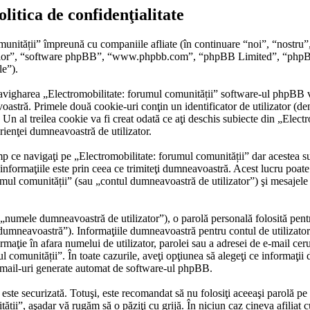
litica de confidenţialitate
munității” împreună cu companiile afliate (în continuare “noi”, “nostru”
, “lor”, “software phpBB”, “www.phpbb.com”, “phpBB Limited”, “phpBB T
le”).
avigharea „Electromobilitate: forumul comunității” software-ul phpBB va
astră. Primele două cookie-uri conţin un identificator de utilizator (den
al treilea cookie va fi creat odată ce aţi deschis subiecte din „Electrom
erienţei dumneavoastră de utilizator.
 ce navigaţi pe „Electromobilitate: forumul comunității” dar acestea su
formaţiile este prin ceea ce trimiteţi dumneavoastră. Acest lucru poate f
mul comunității” (sau „contul dumneavoastră de utilizator”) şi mesajele
„numele dumneavoastră de utilizator”), o parolă personală folosită pent
umneavoastră”). Informaţiile dumneavoastră pentru contul de utilizator d
ormaţie în afara numelui de utilizator, parolei sau a adresei de e-mail cer
ul comunității”. În toate cazurile, aveţi opţiunea să alegeţi ce informaţii
email-uri generate automat de software-ul phpBB.
r este securizată. Totuşi, este recomandat să nu folosiţi aceeaşi parolă 
tății”, aşadar vă rugăm să o păziţi cu grijă. În niciun caz cineva afilia