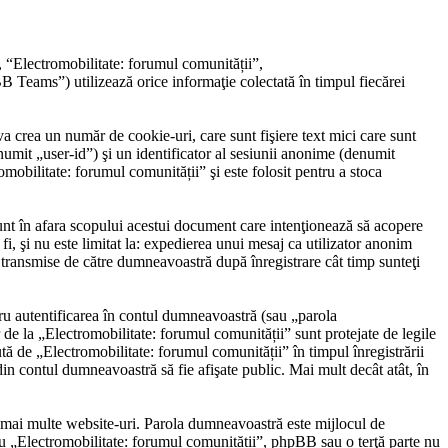
, “Electromobilitate: forumul comunității”,
eams”) utilizează orice informaţie colectată în timpul fiecărei
 crea un număr de cookie-uri, care sunt fişiere text mici care sunt
umit „user-id”) şi un identificator al sesiunii anonime (denumit
obilitate: forumul comunității” şi este folosit pentru a stoca
nt în afara scopului acestui document care intenţionează să acopere
i, şi nu este limitat la: expedierea unui mesaj ca utilizator anonim
 transmise de către dumneavoastră după înregistrare cât timp sunteţi
ru autentificarea în contul dumneavoastră (sau „parola
e la „Electromobilitate: forumul comunității” sunt protejate de legile
ută de „Electromobilitate: forumul comunității” în timpul înregistrării
 din contul dumneavoastră să fie afişate public. Mai mult decât atât, în
pe mai multe website-uri. Parola dumneavoastră este mijlocul de
t cu „Electromobilitate: forumul comunității”, phpBB sau o terţă parte nu