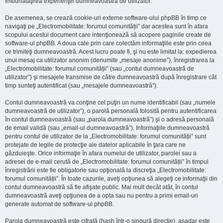
îmbunătăţirea experienţei dumneavoastră de utilizator.
De asemenea, se crează cookie-uri externe software-ului phpBB în timp ce
navigaţi pe „Electromobilitate: forumul comunității” dar acestea sunt în afara
scopului acestui document care intenţionează să acopere paginile create de
software-ul phpBB. A doua cale prin care colectăm informaţiile este prin ceea
ce trimiteţi dumneavoastră. Acest lucru poate fi, şi nu este limitat la: expedierea
unui mesaj ca utilizator anonim (denumite „mesaje anonime”), înregistrarea la
„Electromobilitate: forumul comunității” (sau „contul dumneavoastră de
utilizator”) şi mesajele transmise de către dumneavoastră după înregistrare cât
timp sunteţi autentificat (sau „mesajele dumneavoastră”).
Contul dumneavoastră va conţine cel puţin un nume identificabil (sau „numele
dumneavoastră de utilizator”), o parolă personală folosită pentru autentificarea
în contul dumneavoastră (sau „parola dumneavoastră”) şi o adresă personală
de email validă (sau „email-ul dumneavoastră”). Informaţiile dumneavoastră
pentru contul de utilizator de la „Electromobilitate: forumul comunității” sunt
protejate de legile de protecţie ale datelor aplicabile în ţara care ne
găzduieşte. Orice informaţie în afara numelui de utilizator, parolei sau a
adresei de e-mail cerută de „Electromobilitate: forumul comunității” în timpul
înregistrării este fie obligatorie sau opţională la discreţia „Electromobilitate:
forumul comunității”. În toate cazurile, aveţi opţiunea să alegeţi ce informaţii din
contul dumneavoastră să fie afişate public. Mai mult decât atât, în contul
dumneavoastră aveţi opţiunea de a opta sau nu pentru a primi email-uri
generate automat de software-ul phpBB.
Parola dumneavoastră este cifrată (hash într-o singură direcţie), aşadar este