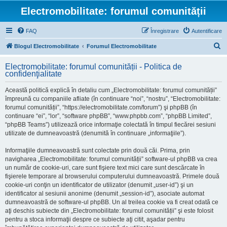
Electromobilitate: forumul comunității
FAQ
Înregistrare
Autentificare
C
Blogul Electromobilitate
Forumul Electromobilitate
ă
Electromobilitate: forumul comunității - Politica de
u
confidenţialitate
t
Această politică explică în detaliu cum „Electromobilitate: forumul comunității”
a
împreună cu companiile afliate (în continuare “noi”, “nostru”, “Electromobilitate:
r
forumul comunității”, “https://electromobilitate.com/forum”) şi phpBB (în
continuare “ei”, “lor”, “software phpBB”, “www.phpbb.com”, “phpBB Limited”,
e
“phpBB Teams”) utilizează orice informaţie colectată în timpul fiecărei sesiuni
utilizate de dumneavoastră (denumită în continuare „informaţiile”).
Informaţiile dumneavoastră sunt colectate prin două căi. Prima, prin
navigharea „Electromobilitate: forumul comunității” software-ul phpBB va crea
un număr de cookie-uri, care sunt fişiere text mici care sunt descărcate în
fişierele temporare al browserului computerului dumneavoastră. Primele două
cookie-uri conţin un identificator de utilizator (denumit „user-id”) şi un
identificator al sesiunii anonime (denumit „session-id”), asociate automat
dumneavoastră de software-ul phpBB. Un al treilea cookie va fi creat odată ce
aţi deschis subiecte din „Electromobilitate: forumul comunității” şi este folosit
pentru a stoca informaţii despre ce subiecte aţi citit, aşadar pentru