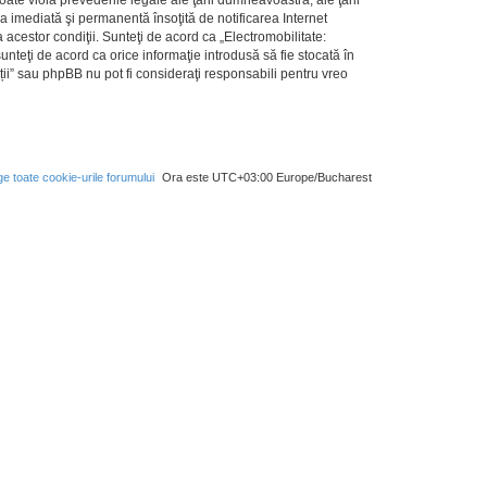
a imediată şi permanentă însoţită de notificarea Internet
cestor condiţii. Sunteţi de acord ca „Electromobilitate:
nteţi de acord ca orice informaţie introdusă să fie stocată în
ții” sau phpBB nu pot fi consideraţi responsabili pentru vreo
ge toate cookie-urile forumului
Ora este UTC+03:00 Europe/Bucharest