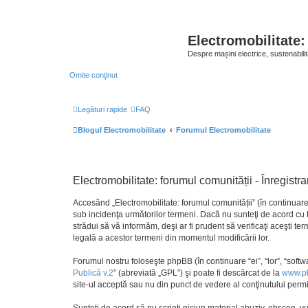
Electromobilitate:
Despre mașini electrice, sustenabilit
Omite conţinut
Legături rapide
FAQ
Blogul Electromobilitate
Forumul Electromobilitate
Electromobilitate: forumul comunității - Înregistra
Accesând „Electromobilitate: forumul comunității” (în continuare “
sub incidenţa următorilor termeni. Dacă nu sunteţi de acord cu t
strădui să vă informăm, deşi ar fi prudent să verificaţi aceşti te
legală a acestor termeni din momentul modificării lor.
Forumul nostru foloseşte phpBB (în continuare “ei”, “lor”, “so
Publică v.2
” (abreviată „GPL”) şi poate fi descărcat de la
www.p
site-ul acceptă sau nu din punct de vedere al conţinutului permi
Sunteţi de acord să nu scrieţi niciun material abuziv, obscen, v