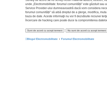
unde „Electromobilitate: forumul comunității” este găzduit sau a
Service Provider-ului dumneavoastră dacă vom considera necesar.
forumul comunității” să aibă dreptul de a şterge, modifica, muta
baza de date. Aceste informaţii nu vor fi dezvăluite niciunei te
încercare de hacking care poate duce la compromiterea datelor
Blogul Electromobilitate
Forumul Electromobilitate