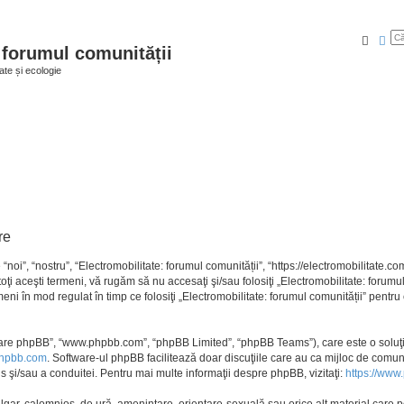
Căuta
Că
 forumul comunității
ate și ecologie
re
noi”, “nostru”, “Electromobilitate: forumul comunității”, “https://electromobilitate.co
oţi aceşti termeni, vă rugăm să nu accesaţi şi/sau folosiţi „Electromobilitate: foru
rmeni în mod regulat în timp ce folosiţi „Electromobilitate: forumul comunității” pentr
ftware phpBB”, “www.phpbb.com”, “phpBB Limited”, “phpBB Teams”), care este o soluţi
hpbb.com
. Software-ul phpBB facilitează doar discuţiile care au ca mijloc de comu
s şi/sau a conduitei. Pentru mai multe informaţii despre phpBB, vizitaţi:
https://www
ulgar, calomnios, de ură, ameninţare, orientare-sexuală sau orice alt material care po