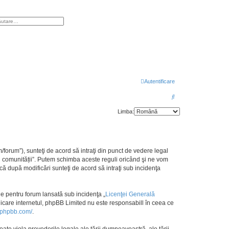
re
utare avansată
Autentificare
C
ă
Limba:
u
t
a
m/forum”), sunteţi de acord să intraţi din punct de vedere legal
r
mul comunității”. Putem schimba aceste reguli oricând şi ne vom
u că după modificări sunteţi de acord să intraţi sub incidenţa
e
e pentru forum lansată sub incidenţa „
Licenţei Generală
nicare internetul, phpBB Limited nu este responsabill în ceea ce
.phpbb.com/
.
ate viola prevederile legale ale ţării dumneavoastră, ale ţării