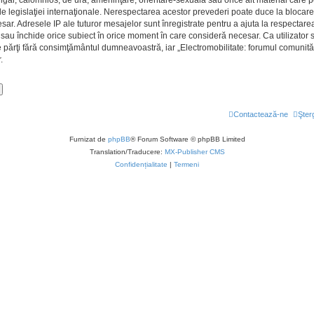
le legislaţiei internaţionale. Nerespectarea acestor prevederi poate duce la blocare
 Adresele IP ale tuturor mesajelor sunt înregistrate pentru a ajuta la respectarea a
 sau închide orice subiect în orice moment în care consideră necesar. Ca utilizator su
rţe părţi fără consimţământul dumneavoastră, iar „Electromobilitate: forumul comunită
.
Contactează-ne
Şter
Furnizat de
phpBB
® Forum Software © phpBB Limited
Translation/Traducere:
MX-Publisher CMS
Confidențialitate
|
Termeni