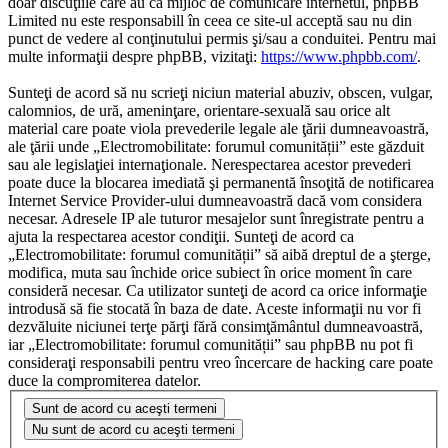
doar discuţiile care au ca mijloc de comunicare internetul, phpBB
Limited nu este responsabill în ceea ce site-ul acceptă sau nu din
punct de vedere al conţinutului permis şi/sau a conduitei. Pentru mai
multe informaţii despre phpBB, vizitaţi:
https://www.phpbb.com/
.
Sunteţi de acord să nu scrieţi niciun material abuziv, obscen, vulgar,
calomnios, de ură, ameninţare, orientare-sexuală sau orice alt
material care poate viola prevederile legale ale ţării dumneavoastră,
ale ţării unde „Electromobilitate: forumul comunității” este găzduit
sau ale legislaţiei internaţionale. Nerespectarea acestor prevederi
poate duce la blocarea imediată şi permanentă însoţită de notificarea
Internet Service Provider-ului dumneavoastră dacă vom considera
necesar. Adresele IP ale tuturor mesajelor sunt înregistrate pentru a
ajuta la respectarea acestor condiţii. Sunteţi de acord ca
„Electromobilitate: forumul comunității” să aibă dreptul de a şterge,
modifica, muta sau închide orice subiect în orice moment în care
consideră necesar. Ca utilizator sunteţi de acord ca orice informaţie
introdusă să fie stocată în baza de date. Aceste informaţii nu vor fi
dezvăluite niciunei terţe părţi fără consimţământul dumneavoastră,
iar „Electromobilitate: forumul comunității” sau phpBB nu pot fi
consideraţi responsabili pentru vreo încercare de hacking care poate
duce la compromiterea datelor.