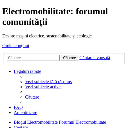
Electromobilitate: forumul
comunității
Despre mașini electrice, sustenabilitate și ecologie
Omite conţinut
Căutare avansată
Căutare
Legături rapide
Vezi subiecte fără răspuns
Vezi subiecte active
Căutare
FAQ
Autentificare
Blogul Electromobilitate
Forumul Electromobilitate
Căutare