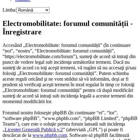
Limba:
Electromobilitate: forumul comunității -
Înregistrare
Accesând „Electromobilitate: forumul comunității” (în continuare
“noi”, “nostru”, “Electromobilitate: forumul comunității”,
“https://electromobilitate.com/forum”), sunteţi de acord să intraţi din
punct de vedere legal sub incidenţa următorilor termeni. Dacă nu
sunteţi de acord cu toţi aceşti termeni, vă rugăm să nu accesaţi şi/sau
folosiţi „Electromobilitate: forumul comunității”. Putem schimba
aceste reguli oricând şi ne vom strădui să vă informăm, deşi ar fi
prudent să verificaţi aceşti termeni în mod regulat în timp ce folosiţi
„Electromobilitate: forumul comunității” pentru că după modificări
sunteţi de acord să intraţi sub incidenţa legală a acestor termeni din
momentul modificării lor.
Forumul nostru foloseşte phpBB (în continuare “ei”, “lor”,
“software phpBB”, “www.phpbb.com”, “phpBB Limited”, “phpBB
Teams”), care este o soluţie pentru forum lansată sub incidenţa
„
Licenţei Generală Publică v.2
” (abreviată „GPL”) şi poate fi
descărcat de la
www.phpbb.com
. Software-ul phpBB facilitează