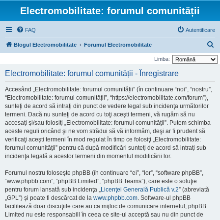
Electromobilitate: forumul comunității
FAQ
Autentificare
C
Blogul Electromobilitate
Forumul Electromobilitate
ă
Limba:
u
Electromobilitate: forumul comunității - Înregistrare
t
Accesând „Electromobilitate: forumul comunității” (în continuare “noi”, “nostru”,
a
“Electromobilitate: forumul comunității”, “https://electromobilitate.com/forum”),
r
sunteţi de acord să intraţi din punct de vedere legal sub incidenţa următorilor
termeni. Dacă nu sunteţi de acord cu toţi aceşti termeni, vă rugăm să nu
e
accesaţi şi/sau folosiţi „Electromobilitate: forumul comunității”. Putem schimba
aceste reguli oricând şi ne vom strădui să vă informăm, deşi ar fi prudent să
verificaţi aceşti termeni în mod regulat în timp ce folosiţi „Electromobilitate:
forumul comunității” pentru că după modificări sunteţi de acord să intraţi sub
incidenţa legală a acestor termeni din momentul modificării lor.
Forumul nostru foloseşte phpBB (în continuare “ei”, “lor”, “software phpBB”,
“www.phpbb.com”, “phpBB Limited”, “phpBB Teams”), care este o soluţie
pentru forum lansată sub incidenţa „
Licenţei Generală Publică v.2
” (abreviată
„GPL”) şi poate fi descărcat de la
www.phpbb.com
. Software-ul phpBB
facilitează doar discuţiile care au ca mijloc de comunicare internetul, phpBB
Limited nu este responsabill în ceea ce site-ul acceptă sau nu din punct de