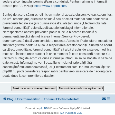
vedere al conţinutului permis şi/sau a conduitei. Pentru mai multe informaţii
despre phpBB, vizitaţi:
https://www.phpbb.com/
.
Sunteţi de acord să nu scrieţi niciun material abuziv, obscen, vulgar, calomnios,
de ură, ameninţare, orientare-sexuală sau orice alt material care poate viola
prevederile legale ale ţării dumneavoastră, ale ţării unde „Electromobilitate:
forumul comunității” este găzduit sau ale legislaţiei internaţionale.
Nerespectarea acestor prevederi poate duce la blocarea imediată şi
permanentă însoţită de notificarea Internet Service Provider-ului
dumneavoastră dacă vom considera necesar. Adresele IP ale tuturor mesajelor
sunt înregistrate pentru a ajuta la respectarea acestor condiţii. Sunteţi de acord
ca „Electromobilitate: forumul comunității” să aibă dreptul de a şterge, modifica,
muta sau închide orice subiect în orice moment în care consideră necesar. Ca
utilizator sunteţi de acord ca orice informaţie introdusă să fie stocată în baza de
date. Aceste informaţii nu vor fi dezvăluite niciunei terţe părţi fără
consimţământul dumneavoastră, iar „Electromobilitate: forumul comunității” sau
phpBB nu pot fi consideraţi responsabili pentru vreo încercare de hacking care
poate duce la compromiterea datelor.
Blogul Electromobilitate
Forumul Electromobilitate
Furnizat de
phpBB
® Forum Software © phpBB Limited
Translation/Traducere:
MX-Publisher CMS