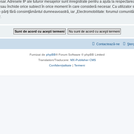
 Adresele IP ale tuturor mesajelor sunt înregistrate pentru a ajuta la respectarea a
 sau închide orice subiect în orice moment în care consideră necesar. Ca utilizator su
rţe părţi fără consimţământul dumneavoastră, iar „Electromobilitate: forumul comunită
.
Contactează-ne
Şter
Furnizat de
phpBB
® Forum Software © phpBB Limited
Translation/Traducere:
MX-Publisher CMS
Confidențialitate
|
Termeni