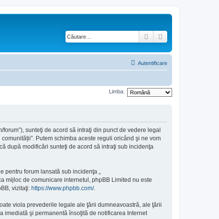
Căutare
Căutare avansată
Autentificare
Limba:
m/forum”), sunteţi de acord să intraţi din punct de vedere legal
mul comunității”. Putem schimba aceste reguli oricând şi ne vom
u că după modificări sunteţi de acord să intraţi sub incidenţa
e pentru forum lansată sub incidenţa „
 ca mijloc de comunicare internetul, phpBB Limited nu este
BB, vizitaţi:
https://www.phpbb.com/
.
ate viola prevederile legale ale ţării dumneavoastră, ale ţării
a imediată şi permanentă însoţită de notificarea Internet