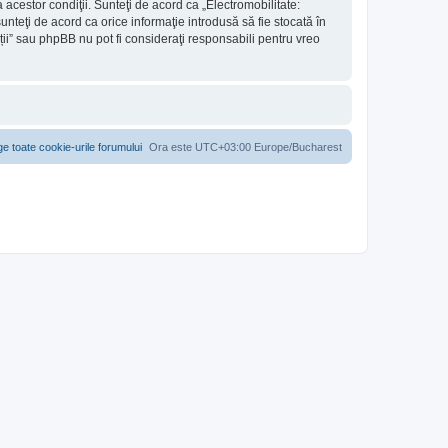
cestor condiţii. Sunteţi de acord ca „Electromobilitate:
nteţi de acord ca orice informaţie introdusă să fie stocată în
ții” sau phpBB nu pot fi consideraţi responsabili pentru vreo
ge toate cookie-urile forumului
Ora este UTC+03:00 Europe/Bucharest