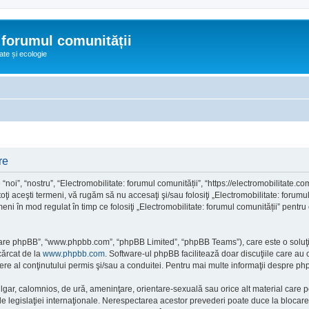
 forumul comunității
ate și ecologie
re
noi”, “nostru”, “Electromobilitate: forumul comunității”, “https://electromobilitate.co
oţi aceşti termeni, vă rugăm să nu accesaţi şi/sau folosiţi „Electromobilitate: foru
rmeni în mod regulat în timp ce folosiţi „Electromobilitate: forumul comunității” pentr
ftware phpBB”, “www.phpbb.com”, “phpBB Limited”, “phpBB Teams”), care este o soluţi
cărcat de la
www.phpbb.com
. Software-ul phpBB facilitează doar discuţiile care au
re al conţinutului permis şi/sau a conduitei. Pentru mai multe informaţii despre php
ulgar, calomnios, de ură, ameninţare, orientare-sexuală sau orice alt material care po
le legislaţiei internaţionale. Nerespectarea acestor prevederi poate duce la blocare