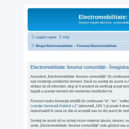
Electromobilitate:
Despre mașini electrice, sustenabilit
Legături rapide
FAQ
Blogul Electromobilitate
Forumul Electromobilitate
Electromobilitate: forumul comunității - Înregistra
Accesând „Electromobilitate: forumul comunității” (în continuare “
sub incidenţa următorilor termeni. Dacă nu sunteţi de acord cu t
strădui să vă informăm, deşi ar fi prudent să verificaţi aceşti te
legală a acestor termeni din momentul modificării lor.
Forumul nostru foloseşte phpBB (în continuare “ei”, “lor”, “so
Licenţei Generală Publică v.2
” (abreviată „GPL”) şi poate fi des
responsabill în ceea ce site-ul acceptă sau nu din punct de vede
Sunteţi de acord să nu scrieţi niciun material abuziv, obscen, v
unde „Electromobilitate: forumul comunității” este găzduit sau a