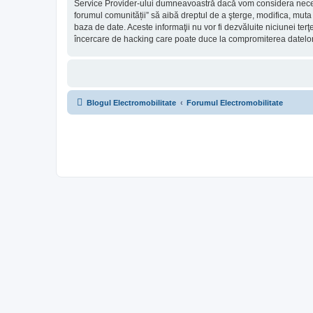
Service Provider-ului dumneavoastră dacă vom considera necesar.
forumul comunității” să aibă dreptul de a şterge, modifica, muta
baza de date. Aceste informaţii nu vor fi dezvăluite niciunei te
încercare de hacking care poate duce la compromiterea datelor
Blogul Electromobilitate
Forumul Electromobilitate