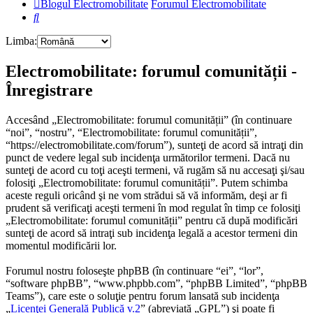
Blogul Electromobilitate
Forumul Electromobilitate
Căutare
Limba:
Electromobilitate: forumul comunității -
Înregistrare
Accesând „Electromobilitate: forumul comunității” (în continuare
“noi”, “nostru”, “Electromobilitate: forumul comunității”,
“https://electromobilitate.com/forum”), sunteţi de acord să intraţi din
punct de vedere legal sub incidenţa următorilor termeni. Dacă nu
sunteţi de acord cu toţi aceşti termeni, vă rugăm să nu accesaţi şi/sau
folosiţi „Electromobilitate: forumul comunității”. Putem schimba
aceste reguli oricând şi ne vom strădui să vă informăm, deşi ar fi
prudent să verificaţi aceşti termeni în mod regulat în timp ce folosiţi
„Electromobilitate: forumul comunității” pentru că după modificări
sunteţi de acord să intraţi sub incidenţa legală a acestor termeni din
momentul modificării lor.
Forumul nostru foloseşte phpBB (în continuare “ei”, “lor”,
“software phpBB”, “www.phpbb.com”, “phpBB Limited”, “phpBB
Teams”), care este o soluţie pentru forum lansată sub incidenţa
„
Licenţei Generală Publică v.2
” (abreviată „GPL”) şi poate fi