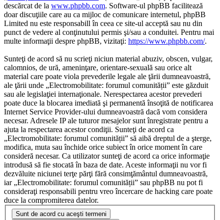
descărcat de la
www.phpbb.com
. Software-ul phpBB facilitează
doar discuţiile care au ca mijloc de comunicare internetul, phpBB
Limited nu este responsabill în ceea ce site-ul acceptă sau nu din
punct de vedere al conţinutului permis şi/sau a conduitei. Pentru mai
multe informaţii despre phpBB, vizitaţi:
https://www.phpbb.com/
.
Sunteţi de acord să nu scrieţi niciun material abuziv, obscen, vulgar,
calomnios, de ură, ameninţare, orientare-sexuală sau orice alt
material care poate viola prevederile legale ale ţării dumneavoastră,
ale ţării unde „Electromobilitate: forumul comunității” este găzduit
sau ale legislaţiei internaţionale. Nerespectarea acestor prevederi
poate duce la blocarea imediată şi permanentă însoţită de notificarea
Internet Service Provider-ului dumneavoastră dacă vom considera
necesar. Adresele IP ale tuturor mesajelor sunt înregistrate pentru a
ajuta la respectarea acestor condiţii. Sunteţi de acord ca
„Electromobilitate: forumul comunității” să aibă dreptul de a şterge,
modifica, muta sau închide orice subiect în orice moment în care
consideră necesar. Ca utilizator sunteţi de acord ca orice informaţie
introdusă să fie stocată în baza de date. Aceste informaţii nu vor fi
dezvăluite niciunei terţe părţi fără consimţământul dumneavoastră,
iar „Electromobilitate: forumul comunității” sau phpBB nu pot fi
consideraţi responsabili pentru vreo încercare de hacking care poate
duce la compromiterea datelor.