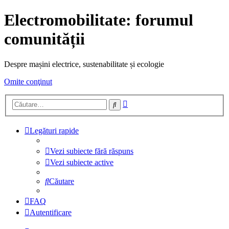
Electromobilitate: forumul
comunității
Despre mașini electrice, sustenabilitate și ecologie
Omite conţinut
Căutare
Căutare
avansată
Legături rapide
Vezi subiecte fără răspuns
Vezi subiecte active
Căutare
FAQ
Autentificare