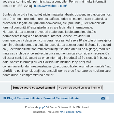
vedere al conţinutului permis şi/sau a conduitei. Pentru mai multe informaţii
despre phpBB, vizitaţi:
https://www.phpbb.com/
.
Sunteţi de acord să nu scrieţi niciun material abuziv, obscen, vulgar, calomnios,
de ură, ameninţare, orientare-sexuală sau orice alt material care poate viola
prevederile legale ale ţării dumneavoastră, ale ţării unde „Electromobilitate:
forumul comunității” este găzduit sau ale legislaţiei internaţionale.
Nerespectarea acestor prevederi poate duce la blocarea imediată şi
permanentă însoţită de notificarea Internet Service Provider-ului
dumneavoastră dacă vom considera necesar. Adresele IP ale tuturor mesajelor
sunt înregistrate pentru a ajuta la respectarea acestor condiţii. Sunteţi de acord
ca „Electromobilitate: forumul comunității” să aibă dreptul de a şterge, modifica,
muta sau închide orice subiect în orice moment în care consideră necesar. Ca
utilizator sunteţi de acord ca orice informaţie introdusă să fie stocată în baza de
date. Aceste informaţii nu vor fi dezvăluite niciunei terţe părţi fără
consimţământul dumneavoastră, iar „Electromobilitate: forumul comunității” sau
phpBB nu pot fi consideraţi responsabili pentru vreo încercare de hacking care
poate duce la compromiterea datelor.
Blogul Electromobilitate
Forumul Electromobilitate
Furnizat de
phpBB
® Forum Software © phpBB Limited
Translation/Traducere:
MX-Publisher CMS