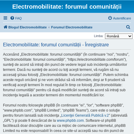
Electromobilitate: forumul comunității
FAQ
Autentificare
C
Blogul Electromobilitate
Forumul Electromobilitate
ă
Limba:
u
Electromobilitate: forumul comunității - Înregistrare
t
Accesând „Electromobilitate: forumul comunității” (în continuare “noi”, “nostru”,
a
“Electromobilitate: forumul comunității”, “https://electromobilitate.com/forum”),
r
sunteţi de acord să intraţi din punct de vedere legal sub incidenţa următorilor
termeni. Dacă nu sunteţi de acord cu toţi aceşti termeni, vă rugăm să nu
e
accesaţi şi/sau folosiţi „Electromobilitate: forumul comunității”. Putem schimba
aceste reguli oricând şi ne vom strădui să vă informăm, deşi ar fi prudent să
verificaţi aceşti termeni în mod regulat în timp ce folosiţi „Electromobilitate:
forumul comunității” pentru că după modificări sunteţi de acord să intraţi sub
incidenţa legală a acestor termeni din momentul modificării lor.
Forumul nostru foloseşte phpBB (în continuare “ei”, “lor”, “software phpBB”,
“www.phpbb.com”, “phpBB Limited”, “phpBB Teams”), care este o soluţie
pentru forum lansată sub incidenţa „
Licenţei Generală Publică v.2
” (abreviată
„GPL”) şi poate fi descărcat de la
www.phpbb.com
. Software-ul phpBB
facilitează doar discuţiile care au ca mijloc de comunicare internetul, phpBB
Limited nu este responsabill în ceea ce site-ul acceptă sau nu din punct de