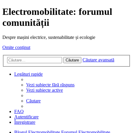
Electromobilitate: forumul
comunității
Despre mașini electrice, sustenabilitate și ecologie
Omite conţinut
Căutare avansată
Căutare
Legături rapide
Vezi subiecte fără răspuns
Vezi subiecte active
Căutare
FAQ
Autentificare
Înregistrare
Blogul Electromobilitate
Forumul Electromobilitate