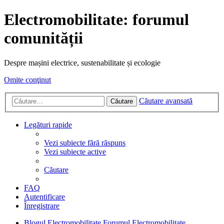
Electromobilitate: forumul
comunității
Despre mașini electrice, sustenabilitate și ecologie
Omite conţinut
Căutare avansată
Căutare
Legături rapide
Vezi subiecte fără răspuns
Vezi subiecte active
Căutare
FAQ
Autentificare
Înregistrare
Blogul Electromobilitate
Forumul Electromobilitate