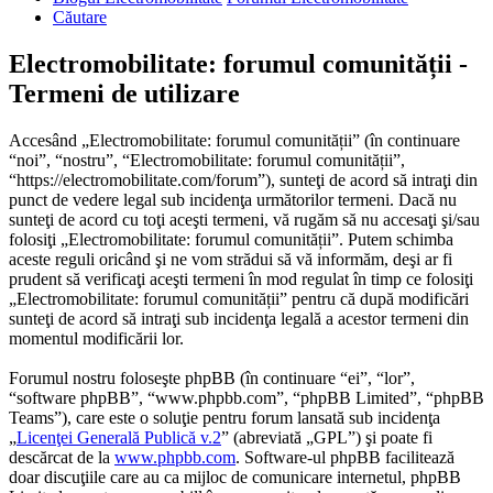
Căutare
Electromobilitate: forumul comunității -
Termeni de utilizare
Accesând „Electromobilitate: forumul comunității” (în continuare
“noi”, “nostru”, “Electromobilitate: forumul comunității”,
“https://electromobilitate.com/forum”), sunteţi de acord să intraţi din
punct de vedere legal sub incidenţa următorilor termeni. Dacă nu
sunteţi de acord cu toţi aceşti termeni, vă rugăm să nu accesaţi şi/sau
folosiţi „Electromobilitate: forumul comunității”. Putem schimba
aceste reguli oricând şi ne vom strădui să vă informăm, deşi ar fi
prudent să verificaţi aceşti termeni în mod regulat în timp ce folosiţi
„Electromobilitate: forumul comunității” pentru că după modificări
sunteţi de acord să intraţi sub incidenţa legală a acestor termeni din
momentul modificării lor.
Forumul nostru foloseşte phpBB (în continuare “ei”, “lor”,
“software phpBB”, “www.phpbb.com”, “phpBB Limited”, “phpBB
Teams”), care este o soluţie pentru forum lansată sub incidenţa
„
Licenţei Generală Publică v.2
” (abreviată „GPL”) şi poate fi
descărcat de la
www.phpbb.com
. Software-ul phpBB facilitează
doar discuţiile care au ca mijloc de comunicare internetul, phpBB