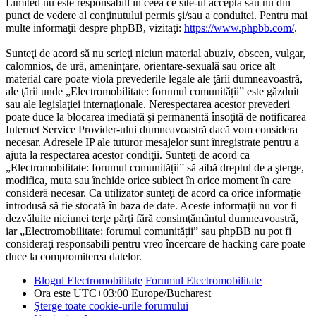
Limited nu este responsabill în ceea ce site-ul acceptă sau nu din
punct de vedere al conţinutului permis şi/sau a conduitei. Pentru mai
multe informaţii despre phpBB, vizitaţi:
https://www.phpbb.com/
.
Sunteţi de acord să nu scrieţi niciun material abuziv, obscen, vulgar,
calomnios, de ură, ameninţare, orientare-sexuală sau orice alt
material care poate viola prevederile legale ale ţării dumneavoastră,
ale ţării unde „Electromobilitate: forumul comunității” este găzduit
sau ale legislaţiei internaţionale. Nerespectarea acestor prevederi
poate duce la blocarea imediată şi permanentă însoţită de notificarea
Internet Service Provider-ului dumneavoastră dacă vom considera
necesar. Adresele IP ale tuturor mesajelor sunt înregistrate pentru a
ajuta la respectarea acestor condiţii. Sunteţi de acord ca
„Electromobilitate: forumul comunității” să aibă dreptul de a şterge,
modifica, muta sau închide orice subiect în orice moment în care
consideră necesar. Ca utilizator sunteţi de acord ca orice informaţie
introdusă să fie stocată în baza de date. Aceste informaţii nu vor fi
dezvăluite niciunei terţe părţi fără consimţământul dumneavoastră,
iar „Electromobilitate: forumul comunității” sau phpBB nu pot fi
consideraţi responsabili pentru vreo încercare de hacking care poate
duce la compromiterea datelor.
Blogul Electromobilitate
Forumul Electromobilitate
Ora este UTC+03:00 Europe/Bucharest
Şterge toate cookie-urile forumului