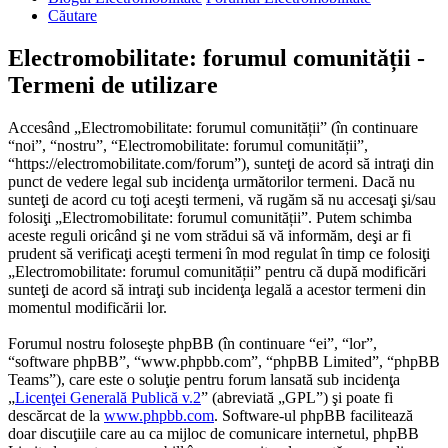
Căutare
Electromobilitate: forumul comunității -
Termeni de utilizare
Accesând „Electromobilitate: forumul comunității” (în continuare
“noi”, “nostru”, “Electromobilitate: forumul comunității”,
“https://electromobilitate.com/forum”), sunteţi de acord să intraţi din
punct de vedere legal sub incidenţa următorilor termeni. Dacă nu
sunteţi de acord cu toţi aceşti termeni, vă rugăm să nu accesaţi şi/sau
folosiţi „Electromobilitate: forumul comunității”. Putem schimba
aceste reguli oricând şi ne vom strădui să vă informăm, deşi ar fi
prudent să verificaţi aceşti termeni în mod regulat în timp ce folosiţi
„Electromobilitate: forumul comunității” pentru că după modificări
sunteţi de acord să intraţi sub incidenţa legală a acestor termeni din
momentul modificării lor.
Forumul nostru foloseşte phpBB (în continuare “ei”, “lor”,
“software phpBB”, “www.phpbb.com”, “phpBB Limited”, “phpBB
Teams”), care este o soluţie pentru forum lansată sub incidenţa
„
Licenţei Generală Publică v.2
” (abreviată „GPL”) şi poate fi
descărcat de la
www.phpbb.com
. Software-ul phpBB facilitează
doar discuţiile care au ca mijloc de comunicare internetul, phpBB