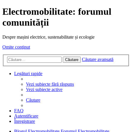
Electromobilitate: forumul
comunității
Despre mașini electrice, sustenabilitate și ecologie
Omite conţinut
Căutare avansată
Căutare
Legături rapide
Vezi subiecte fără răspuns
Vezi subiecte active
Căutare
FAQ
Autentificare
Înregistrare
Blogul Electromobilitate
Forumul Electromobilitate