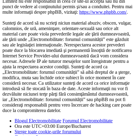
Limited nu este responsabill în ceea ce site-ul acceptă sau nu din
punct de vedere al conţinutului permis şi/sau a conduitei. Pentru mai
multe informaţii despre phpBB, vizitaţi:
https://www.phpbb.com/
.
Sunteţi de acord să nu scrieţi niciun material abuziv, obscen, vulgar,
calomnios, de ură, ameninţare, orientare-sexuală sau orice alt
material care poate viola prevederile legale ale ţării dumneavoastră,
ale ţării unde „Electromobilitate: forumul comunității” este găzduit
sau ale legislaţiei internaţionale. Nerespectarea acestor prevederi
poate duce la blocarea imediată şi permanentă însoţită de notificarea
Internet Service Provider-ului dumneavoastră dacă vom considera
necesar. Adresele IP ale tuturor mesajelor sunt înregistrate pentru a
ajuta la respectarea acestor condiţii. Sunteţi de acord ca
„Electromobilitate: forumul comunității” să aibă dreptul de a şterge,
modifica, muta sau închide orice subiect în orice moment în care
consideră necesar. Ca utilizator sunteţi de acord ca orice informaţie
introdusă să fie stocată în baza de date. Aceste informaţii nu vor fi
dezvăluite niciunei terţe părţi fără consimţământul dumneavoastră,
iar „Electromobilitate: forumul comunității” sau phpBB nu pot fi
consideraţi responsabili pentru vreo încercare de hacking care poate
duce la compromiterea datelor.
Blogul Electromobilitate
Forumul Electromobilitate
Ora este UTC+03:00 Europe/Bucharest
Şterge toate cookie-urile forumului