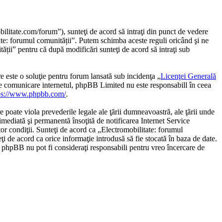
ilitate.com/forum”), sunteţi de acord să intraţi din punct de vedere
tate: forumul comunității”. Putem schimba aceste reguli oricând şi ne
ății” pentru că după modificări sunteţi de acord să intraţi sub
te o soluţie pentru forum lansată sub incidenţa „
Licenţei Generală
de comunicare internetul, phpBB Limited nu este responsabill în ceea
ps://www.phpbb.com/
.
e poate viola prevederile legale ale ţării dumneavoastră, ale ţării unde
imediată şi permanentă însoţită de notificarea Internet Service
or condiţii. Sunteţi de acord ca „Electromobilitate: forumul
ţi de acord ca orice informaţie introdusă să fie stocată în baza de date.
u phpBB nu pot fi consideraţi responsabili pentru vreo încercare de