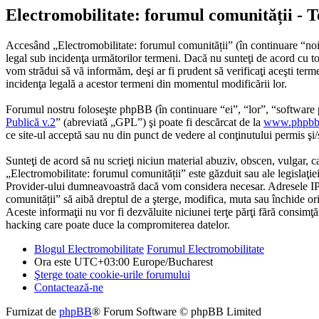
Electromobilitate: forumul comunității - T
Accesând „Electromobilitate: forumul comunității” (în continuare “noi”
legal sub incidenţa următorilor termeni. Dacă nu sunteţi de acord cu to
vom strădui să vă informăm, deşi ar fi prudent să verificaţi aceşti term
incidenţa legală a acestor termeni din momentul modificării lor.
Forumul nostru foloseşte phpBB (în continuare “ei”, “lor”, “softwa
Publică v.2
” (abreviată „GPL”) şi poate fi descărcat de la
www.phpbb
ce site-ul acceptă sau nu din punct de vedere al conţinutului permis şi
Sunteţi de acord să nu scrieţi niciun material abuziv, obscen, vulgar, c
„Electromobilitate: forumul comunității” este găzduit sau ale legislaţie
Provider-ului dumneavoastră dacă vom considera necesar. Adresele IP ale
comunității” să aibă dreptul de a şterge, modifica, muta sau închide ori
Aceste informaţii nu vor fi dezvăluite niciunei terţe părţi fără consi
hacking care poate duce la compromiterea datelor.
Blogul Electromobilitate
Forumul Electromobilitate
Ora este UTC+03:00 Europe/Bucharest
Şterge toate cookie-urile forumului
Contactează-ne
Furnizat de
phpBB
® Forum Software © phpBB Limited