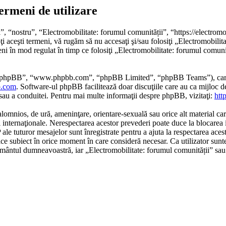
ermeni de utilizare
, “nostru”, “Electromobilitate: forumul comunității”, “https://electromob
ţi aceşti termeni, vă rugăm să nu accesaţi şi/sau folosiţi „Electromobili
eni în mod regulat în timp ce folosiţi „Electromobilitate: forumul comunit
re phpBB”, “www.phpbb.com”, “phpBB Limited”, “phpBB Teams”), care es
.com
. Software-ul phpBB facilitează doar discuţiile care au ca mijloc 
/sau a conduitei. Pentru mai multe informaţii despre phpBB, vizitaţi:
htt
alomnios, de ură, ameninţare, orientare-sexuală sau orice alt material car
i internaţionale. Nerespectarea acestor prevederi poate duce la blocarea 
 tuturor mesajelor sunt înregistrate pentru a ajuta la respectarea acest
ce subiect în orice moment în care consideră necesar. Ca utilizator sunte
mţământul dumneavoastră, iar „Electromobilitate: forumul comunității” sa