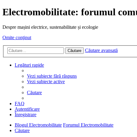
Electromobilitate: forumul comu
Despre mașini electrice, sustenabilitate și ecologie
Omite conţinut
Căutare avansată
Căutare
Legături rapide
Vezi subiecte fără răspuns
Vezi subiecte active
Căutare
FAQ
Autentificare
Înregistrare
Blogul Electromobilitate
Forumul Electromobilitate
Căutare