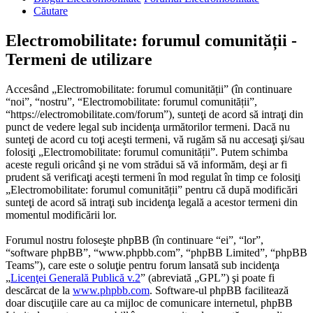
Căutare
Electromobilitate: forumul comunității -
Termeni de utilizare
Accesând „Electromobilitate: forumul comunității” (în continuare
“noi”, “nostru”, “Electromobilitate: forumul comunității”,
“https://electromobilitate.com/forum”), sunteţi de acord să intraţi din
punct de vedere legal sub incidenţa următorilor termeni. Dacă nu
sunteţi de acord cu toţi aceşti termeni, vă rugăm să nu accesaţi şi/sau
folosiţi „Electromobilitate: forumul comunității”. Putem schimba
aceste reguli oricând şi ne vom strădui să vă informăm, deşi ar fi
prudent să verificaţi aceşti termeni în mod regulat în timp ce folosiţi
„Electromobilitate: forumul comunității” pentru că după modificări
sunteţi de acord să intraţi sub incidenţa legală a acestor termeni din
momentul modificării lor.
Forumul nostru foloseşte phpBB (în continuare “ei”, “lor”,
“software phpBB”, “www.phpbb.com”, “phpBB Limited”, “phpBB
Teams”), care este o soluţie pentru forum lansată sub incidenţa
„
Licenţei Generală Publică v.2
” (abreviată „GPL”) şi poate fi
descărcat de la
www.phpbb.com
. Software-ul phpBB facilitează
doar discuţiile care au ca mijloc de comunicare internetul, phpBB