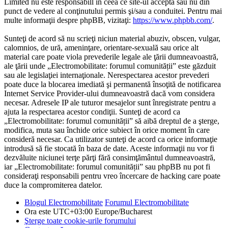
Limited nu este responsabill în ceea ce site-ul acceptă sau nu din
punct de vedere al conţinutului permis şi/sau a conduitei. Pentru mai
multe informaţii despre phpBB, vizitaţi:
https://www.phpbb.com/
.
Sunteţi de acord să nu scrieţi niciun material abuziv, obscen, vulgar,
calomnios, de ură, ameninţare, orientare-sexuală sau orice alt
material care poate viola prevederile legale ale ţării dumneavoastră,
ale ţării unde „Electromobilitate: forumul comunității” este găzduit
sau ale legislaţiei internaţionale. Nerespectarea acestor prevederi
poate duce la blocarea imediată şi permanentă însoţită de notificarea
Internet Service Provider-ului dumneavoastră dacă vom considera
necesar. Adresele IP ale tuturor mesajelor sunt înregistrate pentru a
ajuta la respectarea acestor condiţii. Sunteţi de acord ca
„Electromobilitate: forumul comunității” să aibă dreptul de a şterge,
modifica, muta sau închide orice subiect în orice moment în care
consideră necesar. Ca utilizator sunteţi de acord ca orice informaţie
introdusă să fie stocată în baza de date. Aceste informaţii nu vor fi
dezvăluite niciunei terţe părţi fără consimţământul dumneavoastră,
iar „Electromobilitate: forumul comunității” sau phpBB nu pot fi
consideraţi responsabili pentru vreo încercare de hacking care poate
duce la compromiterea datelor.
Blogul Electromobilitate
Forumul Electromobilitate
Ora este UTC+03:00 Europe/Bucharest
Şterge toate cookie-urile forumului