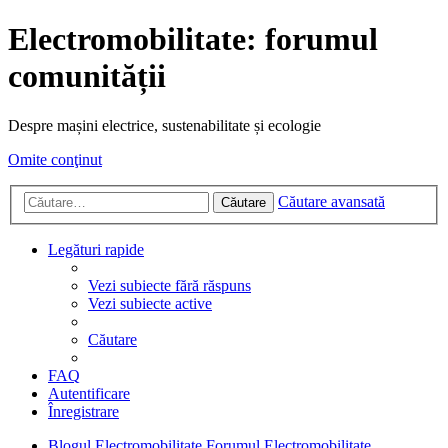
Electromobilitate: forumul
comunității
Despre mașini electrice, sustenabilitate și ecologie
Omite conţinut
Căutare avansată
Căutare
Legături rapide
Vezi subiecte fără răspuns
Vezi subiecte active
Căutare
FAQ
Autentificare
Înregistrare
Blogul Electromobilitate
Forumul Electromobilitate