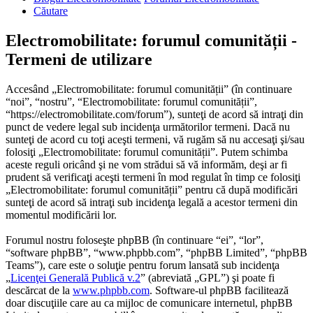
Căutare
Electromobilitate: forumul comunității -
Termeni de utilizare
Accesând „Electromobilitate: forumul comunității” (în continuare
“noi”, “nostru”, “Electromobilitate: forumul comunității”,
“https://electromobilitate.com/forum”), sunteţi de acord să intraţi din
punct de vedere legal sub incidenţa următorilor termeni. Dacă nu
sunteţi de acord cu toţi aceşti termeni, vă rugăm să nu accesaţi şi/sau
folosiţi „Electromobilitate: forumul comunității”. Putem schimba
aceste reguli oricând şi ne vom strădui să vă informăm, deşi ar fi
prudent să verificaţi aceşti termeni în mod regulat în timp ce folosiţi
„Electromobilitate: forumul comunității” pentru că după modificări
sunteţi de acord să intraţi sub incidenţa legală a acestor termeni din
momentul modificării lor.
Forumul nostru foloseşte phpBB (în continuare “ei”, “lor”,
“software phpBB”, “www.phpbb.com”, “phpBB Limited”, “phpBB
Teams”), care este o soluţie pentru forum lansată sub incidenţa
„
Licenţei Generală Publică v.2
” (abreviată „GPL”) şi poate fi
descărcat de la
www.phpbb.com
. Software-ul phpBB facilitează
doar discuţiile care au ca mijloc de comunicare internetul, phpBB