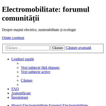
Electromobilitate: forumul
comunității
Despre mașini electrice, sustenabilitate și ecologie
Omite conţinut
Căutare avansată
Căutare
Legături rapide
Vezi subiecte fără răspuns
Vezi subiecte active
Căutare
FAQ
Autentificare
Înregistrare
Blogul Electromobilitate
Forumul Electromobilitate