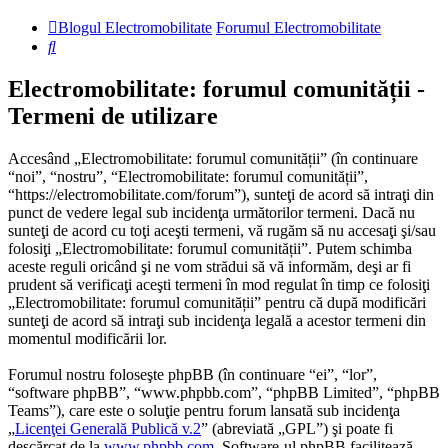
Blogul Electromobilitate
Forumul Electromobilitate
Căutare
Electromobilitate: forumul comunității -
Termeni de utilizare
Accesând „Electromobilitate: forumul comunității” (în continuare
“noi”, “nostru”, “Electromobilitate: forumul comunității”,
“https://electromobilitate.com/forum”), sunteţi de acord să intraţi din
punct de vedere legal sub incidenţa următorilor termeni. Dacă nu
sunteţi de acord cu toţi aceşti termeni, vă rugăm să nu accesaţi şi/sau
folosiţi „Electromobilitate: forumul comunității”. Putem schimba
aceste reguli oricând şi ne vom strădui să vă informăm, deşi ar fi
prudent să verificaţi aceşti termeni în mod regulat în timp ce folosiţi
„Electromobilitate: forumul comunității” pentru că după modificări
sunteţi de acord să intraţi sub incidenţa legală a acestor termeni din
momentul modificării lor.
Forumul nostru foloseşte phpBB (în continuare “ei”, “lor”,
“software phpBB”, “www.phpbb.com”, “phpBB Limited”, “phpBB
Teams”), care este o soluţie pentru forum lansată sub incidenţa
„
Licenţei Generală Publică v.2
” (abreviată „GPL”) şi poate fi
descărcat de la
www.phpbb.com
. Software-ul phpBB facilitează