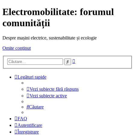
Electromobilitate: forumul
comunității
Despre mașini electrice, sustenabilitate și ecologie
Omite conţinut
Căutare
Căutare
avansată
Legături rapide
Vezi subiecte fără răspuns
Vezi subiecte active
Căutare
FAQ
Autentificare
Înregistrare