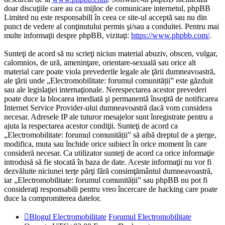
doar discuţiile care au ca mijloc de comunicare internetul, phpBB
Limited nu este responsabill în ceea ce site-ul acceptă sau nu din
punct de vedere al conţinutului permis şi/sau a conduitei. Pentru mai
multe informaţii despre phpBB, vizitaţi:
https://www.phpbb.com/
.
Sunteţi de acord să nu scrieţi niciun material abuziv, obscen, vulgar,
calomnios, de ură, ameninţare, orientare-sexuală sau orice alt
material care poate viola prevederile legale ale ţării dumneavoastră,
ale ţării unde „Electromobilitate: forumul comunității” este găzduit
sau ale legislaţiei internaţionale. Nerespectarea acestor prevederi
poate duce la blocarea imediată şi permanentă însoţită de notificarea
Internet Service Provider-ului dumneavoastră dacă vom considera
necesar. Adresele IP ale tuturor mesajelor sunt înregistrate pentru a
ajuta la respectarea acestor condiţii. Sunteţi de acord ca
„Electromobilitate: forumul comunității” să aibă dreptul de a şterge,
modifica, muta sau închide orice subiect în orice moment în care
consideră necesar. Ca utilizator sunteţi de acord ca orice informaţie
introdusă să fie stocată în baza de date. Aceste informaţii nu vor fi
dezvăluite niciunei terţe părţi fără consimţământul dumneavoastră,
iar „Electromobilitate: forumul comunității” sau phpBB nu pot fi
consideraţi responsabili pentru vreo încercare de hacking care poate
duce la compromiterea datelor.
Blogul Electromobilitate
Forumul Electromobilitate