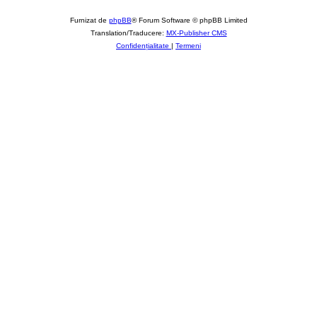
Furnizat de
phpBB
® Forum Software © phpBB Limited
Translation/Traducere:
MX-Publisher CMS
Confidențialitate
|
Termeni