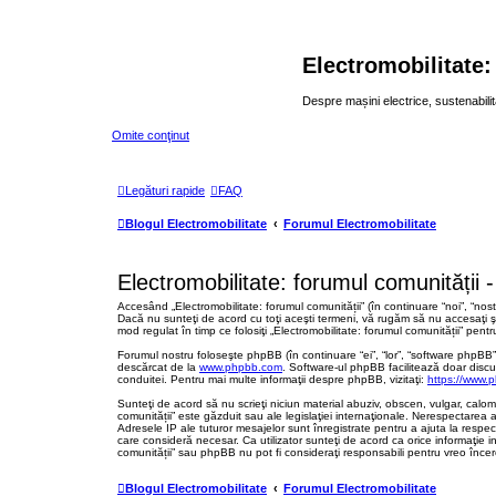
Electromobilitate:
Despre mașini electrice, sustenabilit
Omite conţinut
Legături rapide
FAQ
Blogul Electromobilitate
Forumul Electromobilitate
Electromobilitate: forumul comunității -
Accesând „Electromobilitate: forumul comunității” (în continuare “noi”, “nost
Dacă nu sunteţi de acord cu toţi aceşti termeni, vă rugăm să nu accesaţi şi/
mod regulat în timp ce folosiţi „Electromobilitate: forumul comunității” pent
Forumul nostru foloseşte phpBB (în continuare “ei”, “lor”, “software phpB
descărcat de la
www.phpbb.com
. Software-ul phpBB facilitează doar discu
conduitei. Pentru mai multe informaţii despre phpBB, vizitaţi:
https://www.
Sunteţi de acord să nu scrieţi niciun material abuziv, obscen, vulgar, calom
comunității” este găzduit sau ale legislaţiei internaţionale. Nerespectare
Adresele IP ale tuturor mesajelor sunt înregistrate pentru a ajuta la respec
care consideră necesar. Ca utilizator sunteţi de acord ca orice informaţie i
comunității” sau phpBB nu pot fi consideraţi responsabili pentru vreo înc
Blogul Electromobilitate
Forumul Electromobilitate