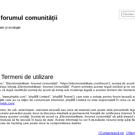
 forumul comunității
ate și ecologie
 Termeni de utilizare
ru”, “Electromobilitate: forumul comunității”, “https://electromobilitate.com/forum”), sunteţi de acor
sau folosiţi „Electromobilitate: forumul comunității”. Putem schimba aceste reguli oricând şi ne vom 
ru că după modificări sunteţi de acord să intraţi sub incidenţa legală a acestor termeni din momentul 
B”, “www.phpbb.com”, “phpBB Limited”, “phpBB Teams”), care este o soluţie pentru forum lansată su
ţiile care au ca mijloc de comunicare internetul, phpBB Limited nu este responsabill în ceea ce si
phpbb.com/
.
nios, de ură, ameninţare, orientare-sexuală sau orice alt material care poate viola prevederile lega
a acestor prevederi poate duce la blocarea imediată şi permanentă însoţită de notificarea Interne
tarea acestor condiţii. Sunteţi de acord ca „Electromobilitate: forumul comunității” să aibă dreptu
ntrodusă să fie stocată în baza de date. Aceste informaţii nu vor fi dezvăluite niciunei terţe părţi
ercare de hacking care poate duce la compromiterea datelor.
Contactează-ne
Şter