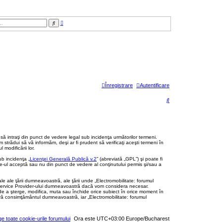
C
C
ă
ă
u
u
t
t
a
a
r
r
e
e
a
v
a
n
s
Înregistrare
Autentificare
a
t
ă
C
ă
u
t
d să intraţi din punct de vedere legal sub incidenţa următorilor termeni.
strădui să vă informăm, deşi ar fi prudent să verificaţi aceşti termeni în
a
modificării lor.
b incidenţa „
Licenţei Generală Publică v.2
” (abreviată „GPL”) şi poate fi
r
te-ul acceptă sau nu din punct de vedere al conţinutului permis şi/sau a
e
le ale ţării dumneavoastră, ale ţării unde „Electromobilitate: forumul
t Service Provider-ului dumneavoastră dacă vom considera necesar.
l de a şterge, modifica, muta sau închide orice subiect în orice moment în
 fără consimţământul dumneavoastră, iar „Electromobilitate: forumul
ge toate cookie-urile forumului
Ora este UTC+03:00 Europe/Bucharest