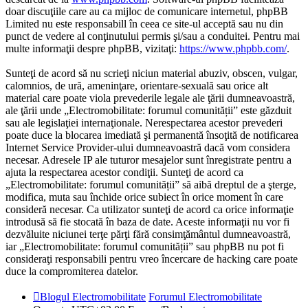
doar discuţiile care au ca mijloc de comunicare internetul, phpBB
Limited nu este responsabill în ceea ce site-ul acceptă sau nu din
punct de vedere al conţinutului permis şi/sau a conduitei. Pentru mai
multe informaţii despre phpBB, vizitaţi:
https://www.phpbb.com/
.
Sunteţi de acord să nu scrieţi niciun material abuziv, obscen, vulgar,
calomnios, de ură, ameninţare, orientare-sexuală sau orice alt
material care poate viola prevederile legale ale ţării dumneavoastră,
ale ţării unde „Electromobilitate: forumul comunității” este găzduit
sau ale legislaţiei internaţionale. Nerespectarea acestor prevederi
poate duce la blocarea imediată şi permanentă însoţită de notificarea
Internet Service Provider-ului dumneavoastră dacă vom considera
necesar. Adresele IP ale tuturor mesajelor sunt înregistrate pentru a
ajuta la respectarea acestor condiţii. Sunteţi de acord ca
„Electromobilitate: forumul comunității” să aibă dreptul de a şterge,
modifica, muta sau închide orice subiect în orice moment în care
consideră necesar. Ca utilizator sunteţi de acord ca orice informaţie
introdusă să fie stocată în baza de date. Aceste informaţii nu vor fi
dezvăluite niciunei terţe părţi fără consimţământul dumneavoastră,
iar „Electromobilitate: forumul comunității” sau phpBB nu pot fi
consideraţi responsabili pentru vreo încercare de hacking care poate
duce la compromiterea datelor.
Blogul Electromobilitate
Forumul Electromobilitate