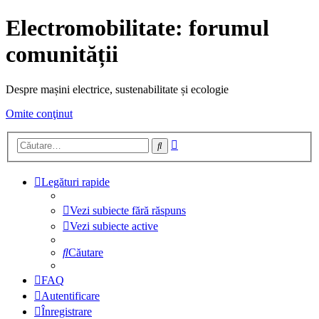
Electromobilitate: forumul
comunității
Despre mașini electrice, sustenabilitate și ecologie
Omite conţinut
Căutare
Căutare
avansată
Legături rapide
Vezi subiecte fără răspuns
Vezi subiecte active
Căutare
FAQ
Autentificare
Înregistrare