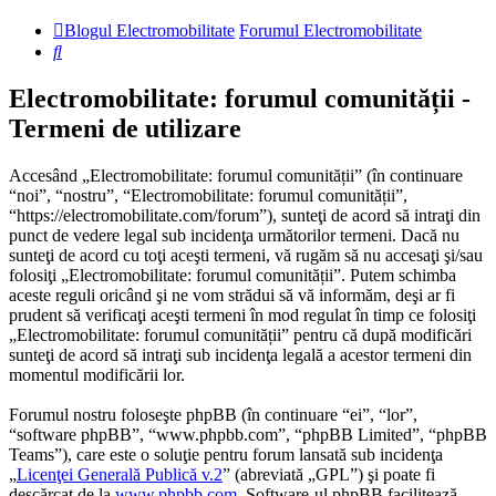
Blogul Electromobilitate
Forumul Electromobilitate
Căutare
Electromobilitate: forumul comunității -
Termeni de utilizare
Accesând „Electromobilitate: forumul comunității” (în continuare
“noi”, “nostru”, “Electromobilitate: forumul comunității”,
“https://electromobilitate.com/forum”), sunteţi de acord să intraţi din
punct de vedere legal sub incidenţa următorilor termeni. Dacă nu
sunteţi de acord cu toţi aceşti termeni, vă rugăm să nu accesaţi şi/sau
folosiţi „Electromobilitate: forumul comunității”. Putem schimba
aceste reguli oricând şi ne vom strădui să vă informăm, deşi ar fi
prudent să verificaţi aceşti termeni în mod regulat în timp ce folosiţi
„Electromobilitate: forumul comunității” pentru că după modificări
sunteţi de acord să intraţi sub incidenţa legală a acestor termeni din
momentul modificării lor.
Forumul nostru foloseşte phpBB (în continuare “ei”, “lor”,
“software phpBB”, “www.phpbb.com”, “phpBB Limited”, “phpBB
Teams”), care este o soluţie pentru forum lansată sub incidenţa
„
Licenţei Generală Publică v.2
” (abreviată „GPL”) şi poate fi
descărcat de la
www.phpbb.com
. Software-ul phpBB facilitează