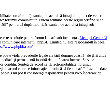
ilitate.com/forum”), sunteţi de acord să intraţi din punct de vedere
tate: forumul comunității”. Putem schimba aceste reguli oricând şi ne
ății” pentru că după modificări sunteţi de acord să intraţi sub
te o soluţie pentru forum lansată sub incidenţa „
Licenţei Generală
de comunicare internetul, phpBB Limited nu este responsabill în ceea
ps://www.phpbb.com/
.
e poate viola prevederile legale ale ţării dumneavoastră, ale ţării unde
imediată şi permanentă însoţită de notificarea Internet Service
or condiţii. Sunteţi de acord ca „Electromobilitate: forumul
ţi de acord ca orice informaţie introdusă să fie stocată în baza de date.
u phpBB nu pot fi consideraţi responsabili pentru vreo încercare de