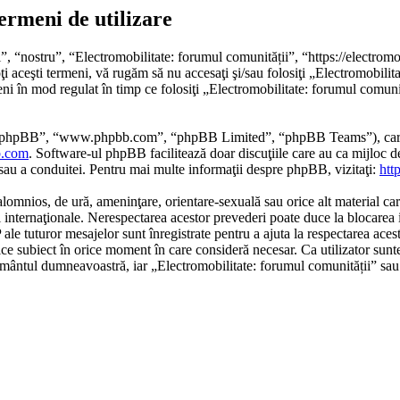
ermeni de utilizare
, “nostru”, “Electromobilitate: forumul comunității”, “https://electromob
ţi aceşti termeni, vă rugăm să nu accesaţi şi/sau folosiţi „Electromobili
eni în mod regulat în timp ce folosiţi „Electromobilitate: forumul comunit
re phpBB”, “www.phpbb.com”, “phpBB Limited”, “phpBB Teams”), care es
.com
. Software-ul phpBB facilitează doar discuţiile care au ca mijloc 
/sau a conduitei. Pentru mai multe informaţii despre phpBB, vizitaţi:
htt
alomnios, de ură, ameninţare, orientare-sexuală sau orice alt material car
i internaţionale. Nerespectarea acestor prevederi poate duce la blocarea 
 tuturor mesajelor sunt înregistrate pentru a ajuta la respectarea acest
ce subiect în orice moment în care consideră necesar. Ca utilizator sunte
mţământul dumneavoastră, iar „Electromobilitate: forumul comunității” sa