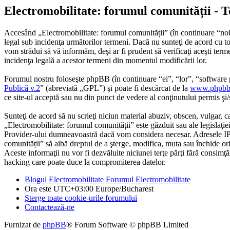
Electromobilitate: forumul comunității - T
Accesând „Electromobilitate: forumul comunității” (în continuare “noi”
legal sub incidenţa următorilor termeni. Dacă nu sunteţi de acord cu to
vom strădui să vă informăm, deşi ar fi prudent să verificaţi aceşti term
incidenţa legală a acestor termeni din momentul modificării lor.
Forumul nostru foloseşte phpBB (în continuare “ei”, “lor”, “softwa
Publică v.2
” (abreviată „GPL”) şi poate fi descărcat de la
www.phpbb
ce site-ul acceptă sau nu din punct de vedere al conţinutului permis şi
Sunteţi de acord să nu scrieţi niciun material abuziv, obscen, vulgar, c
„Electromobilitate: forumul comunității” este găzduit sau ale legislaţie
Provider-ului dumneavoastră dacă vom considera necesar. Adresele IP ale
comunității” să aibă dreptul de a şterge, modifica, muta sau închide ori
Aceste informaţii nu vor fi dezvăluite niciunei terţe părţi fără consi
hacking care poate duce la compromiterea datelor.
Blogul Electromobilitate
Forumul Electromobilitate
Ora este UTC+03:00 Europe/Bucharest
Şterge toate cookie-urile forumului
Contactează-ne
Furnizat de
phpBB
® Forum Software © phpBB Limited