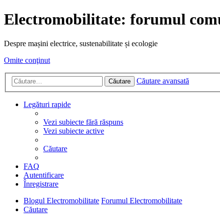
Electromobilitate: forumul comu
Despre mașini electrice, sustenabilitate și ecologie
Omite conţinut
Căutare avansată
Căutare
Legături rapide
Vezi subiecte fără răspuns
Vezi subiecte active
Căutare
FAQ
Autentificare
Înregistrare
Blogul Electromobilitate
Forumul Electromobilitate
Căutare