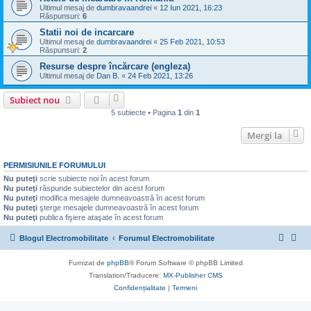
Ultimul mesaj de
dumbravaandrei
«
12 Iun 2021, 16:23
Răspunsuri:
6
Statii noi de incarcare
Ultimul mesaj de
dumbravaandrei
«
25 Feb 2021, 10:53
Răspunsuri:
2
Resurse despre încărcare (engleza)
Ultimul mesaj de
Dan B.
«
24 Feb 2021, 13:26
Subiect nou
5 subiecte • Pagina
1
din
1
Mergi la
PERMISIUNILE FORUMULUI
Nu puteţi
scrie subiecte noi în acest forum
Nu puteţi
răspunde subiectelor din acest forum
Nu puteţi
modifica mesajele dumneavoastră în acest forum
Nu puteţi
şterge mesajele dumneavoastră în acest forum
Nu puteţi
publica fişiere ataşate în acest forum
Blogul Electromobilitate
Forumul Electromobilitate
Furnizat de
phpBB
® Forum Software © phpBB Limited
Translation/Traducere:
MX-Publisher CMS
Confidențialitate
|
Termeni