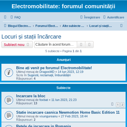
Electromobilitate: forumul comunității
FAQ
Înregistrare
Autentificare
C
Blogul Electromobilitate
Forumul Electromobilitate
Alte subiecte electrice
Locuri și stații încărcare
ă
Locuri și stații încărcare
u
Căutare
Căutare avansată
Subiect nou
t
5 subiecte • Pagina
1
din
1
a
Anunţuri
r
e
Bine ați venit pe forumul Electromobilitate!
Ultimul mesaj de
DragosMD
«
14 Iun 2023, 12:19
Scris în
Sugestii, reclamații, îmbunătățiri
Răspunsuri:
4
Subiecte
Incarcare la bloc
Ultimul mesaj de
foxbat
«
11 Iun 2023, 21:23
Răspunsuri:
13
1
2
Statie incarcare casnica Newmotion Home Basic Edition 11
Ultimul mesaj de
vsungureanu
«
27 Feb 2023, 18:44
Răspunsuri:
2
Retele de incarcare in Romania