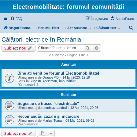
Electromobilitate: forumul comunității
FAQ
Înregistrare
Autentificare
C
Blogul Electromobilitate
Forumul Electromobilitate
Alte subiecte electrice
Călătorii electrice în România
ă
Călătorii electrice în România
u
Căutare
Căutare avansată
Subiect nou
t
2 subiecte • Pagina
1
din
1
a
Anunţuri
r
e
Bine ați venit pe forumul Electromobilitate!
Ultimul mesaj de
DragosMD
«
14 Iun 2023, 12:19
Scris în
Sugestii, reclamații, îmbunătățiri
Răspunsuri:
4
Subiecte
Sugestie de trasee "electrificate"
Ultimul mesaj de
dumbravaandrei
«
12 Apr 2021, 20:26
Recomandări cazare și incarcare
Ultimul mesaj de
Marius Toma
«
09 Mar 2021, 09:02
Răspunsuri:
6
Subiect nou