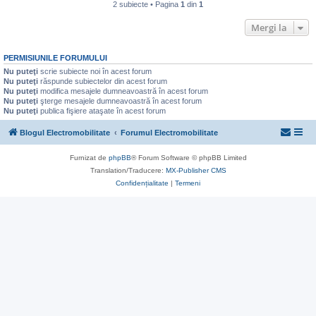
2 subiecte • Pagina
1
din
1
Mergi la
PERMISIUNILE FORUMULUI
Nu puteţi
scrie subiecte noi în acest forum
Nu puteţi
răspunde subiectelor din acest forum
Nu puteţi
modifica mesajele dumneavoastră în acest forum
Nu puteţi
şterge mesajele dumneavoastră în acest forum
Nu puteţi
publica fişiere ataşate în acest forum
Blogul Electromobilitate
Forumul Electromobilitate
Furnizat de
phpBB
® Forum Software © phpBB Limited
Translation/Traducere:
MX-Publisher CMS
Confidențialitate
|
Termeni