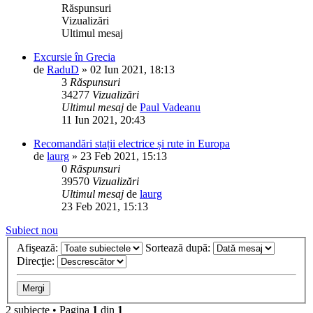
Răspunsuri
Vizualizări
Ultimul mesaj
Excursie în Grecia
de
RaduD
»
02 Iun 2021, 18:13
3
Răspunsuri
34277
Vizualizări
Ultimul mesaj
de
Paul Vadeanu
11 Iun 2021, 20:43
Recomandări stații electrice și rute in Europa
de
laurg
»
23 Feb 2021, 15:13
0
Răspunsuri
39570
Vizualizări
Ultimul mesaj
de
laurg
23 Feb 2021, 15:13
Subiect nou
Afişează:
Sortează după:
Direcţie:
2 subiecte • Pagina
1
din
1