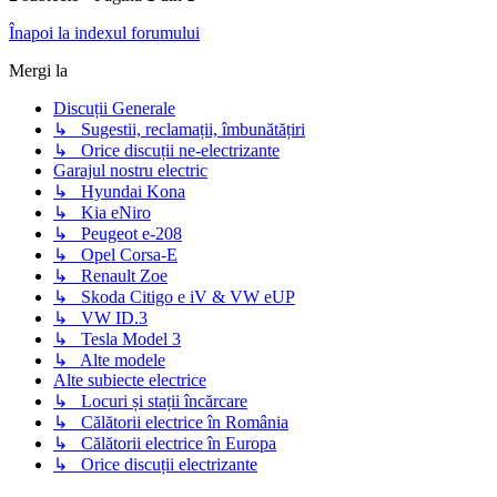
Înapoi la indexul forumului
Mergi la
Discuții Generale
↳ Sugestii, reclamații, îmbunătățiri
↳ Orice discuții ne-electrizante
Garajul nostru electric
↳ Hyundai Kona
↳ Kia eNiro
↳ Peugeot e-208
↳ Opel Corsa-E
↳ Renault Zoe
↳ Skoda Citigo e iV & VW eUP
↳ VW ID.3
↳ Tesla Model 3
↳ Alte modele
Alte subiecte electrice
↳ Locuri și stații încărcare
↳ Călătorii electrice în România
↳ Călătorii electrice în Europa
↳ Orice discuții electrizante