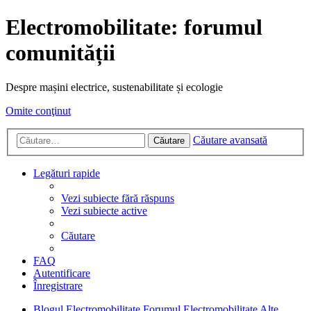
Electromobilitate: forumul
comunității
Despre mașini electrice, sustenabilitate și ecologie
Omite conţinut
Căutare avansată
Căutare
Legături rapide
Vezi subiecte fără răspuns
Vezi subiecte active
Căutare
FAQ
Autentificare
Înregistrare
Blogul Electromobilitate
Forumul Electromobilitate
Alte