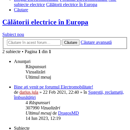
subiecte electrice
Călătorii electrice în Europa
Căutare
Călătorii electrice în Europa
Subiect nou
Căutare avansată
Căutare
2 subiecte • Pagina
1
din
1
Anunţuri
Răspunsuri
Vizualizări
Ultimul mesaj
Bine ați venit pe forumul Electromobilitate!
de
darius.jula
»
22 Feb 2021, 22:40
» în
Sugestii, reclamații,
îmbunătățiri
4
Răspunsuri
307990
Vizualizări
Ultimul mesaj
de
DragosMD
14 Iun 2023, 12:19
Subiecte