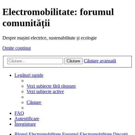
Electromobilitate: forumul
comunității
Despre mașini electrice, sustenabilitate și ecologie
Omite conţinut
Căutare avansată
Căutare
Legături rapide
Vezi subiecte fără răspuns
Vezi subiecte active
Căutare
FAQ
Autentificare
Înregistrare
Blogul Electromobilitate
Forumul Electromobilitate
Discuții