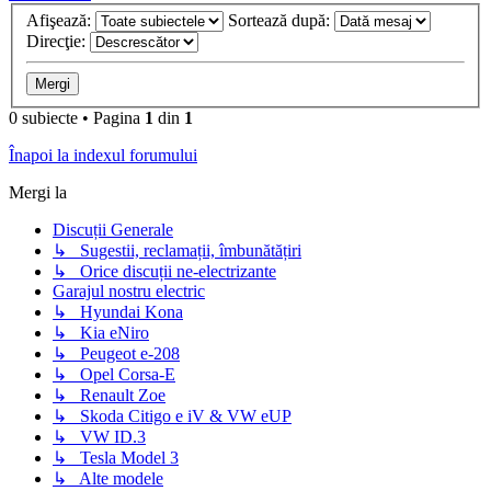
Afişează:
Sortează după:
Direcţie:
0 subiecte • Pagina
1
din
1
Înapoi la indexul forumului
Mergi la
Discuții Generale
↳ Sugestii, reclamații, îmbunătățiri
↳ Orice discuții ne-electrizante
Garajul nostru electric
↳ Hyundai Kona
↳ Kia eNiro
↳ Peugeot e-208
↳ Opel Corsa-E
↳ Renault Zoe
↳ Skoda Citigo e iV & VW eUP
↳ VW ID.3
↳ Tesla Model 3
↳ Alte modele