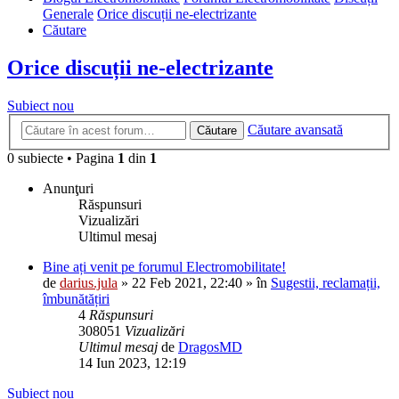
Generale
Orice discuții ne-electrizante
Căutare
Orice discuții ne-electrizante
Subiect nou
Căutare avansată
Căutare
0 subiecte • Pagina
1
din
1
Anunţuri
Răspunsuri
Vizualizări
Ultimul mesaj
Bine ați venit pe forumul Electromobilitate!
de
darius.jula
»
22 Feb 2021, 22:40
» în
Sugestii, reclamații,
îmbunătățiri
4
Răspunsuri
308051
Vizualizări
Ultimul mesaj
de
DragosMD
14 Iun 2023, 12:19
Subiect nou