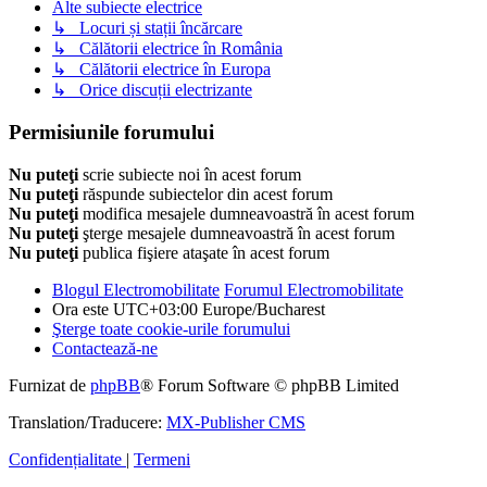
Alte subiecte electrice
↳ Locuri și stații încărcare
↳ Călătorii electrice în România
↳ Călătorii electrice în Europa
↳ Orice discuții electrizante
Permisiunile forumului
Nu puteţi
scrie subiecte noi în acest forum
Nu puteţi
răspunde subiectelor din acest forum
Nu puteţi
modifica mesajele dumneavoastră în acest forum
Nu puteţi
şterge mesajele dumneavoastră în acest forum
Nu puteţi
publica fişiere ataşate în acest forum
Blogul Electromobilitate
Forumul Electromobilitate
Ora este UTC+03:00 Europe/Bucharest
Şterge toate cookie-urile forumului
Contactează-ne
Furnizat de
phpBB
® Forum Software © phpBB Limited
Translation/Traducere:
MX-Publisher CMS
Confidențialitate
|
Termeni