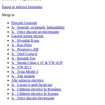
Înapoi la indexul forumului
Mergi la
Discuții Generale
↳ Sugestii, reclamații, îmbunătățiri
↳ Orice discuții ne-electrizante
Garajul nostru electric
↳ Hyundai Kona
↳ Kia eNiro
↳ Peugeot e-208
↳ Opel Corsa-E
↳ Renault Zoe
↳ Skoda Citigo e iV & VW eUP
↳ VW ID.3
↳ Tesla Model 3
↳ Alte modele
Alte subiecte electrice
↳ Locuri și stații încărcare
↳ Călătorii electrice în România
↳ Călătorii electrice în Europa
↳ Orice discuții electrizante