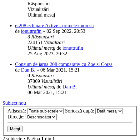
Răspunsuri
Vizualizări
Ultimul mesaj
e-208 echipare Active - primele impresii
de
ionuttrufin
»
02 Sep 2022, 20:53
8
Răspunsuri
224151
Vizualizări
Ultimul mesaj
de
ionuttrufin
25 Aug 2023, 20:32
Consum de iarna 208 comparativ cu Zoe si Corsa
de
Dan B.
»
06 Mar 2021, 15:21
0
Răspunsuri
37869
Vizualizări
Ultimul mesaj
de
Dan B.
06 Mar 2021, 15:21
Subiect nou
Afişează:
Sortează după:
Direcţie:
2 subiecte • Pagina
1
din
1