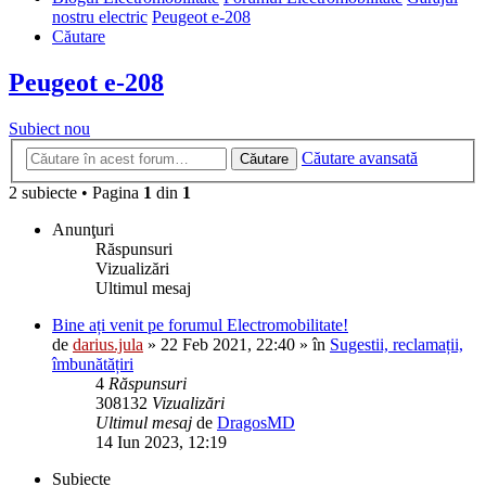
nostru electric
Peugeot e-208
Căutare
Peugeot e-208
Subiect nou
Căutare avansată
Căutare
2 subiecte • Pagina
1
din
1
Anunţuri
Răspunsuri
Vizualizări
Ultimul mesaj
Bine ați venit pe forumul Electromobilitate!
de
darius.jula
»
22 Feb 2021, 22:40
» în
Sugestii, reclamații,
îmbunătățiri
4
Răspunsuri
308132
Vizualizări
Ultimul mesaj
de
DragosMD
14 Iun 2023, 12:19
Subiecte