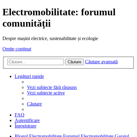
Electromobilitate: forumul
comunității
Despre mașini electrice, sustenabilitate și ecologie
Omite conţinut
Căutare avansată
Căutare
Legături rapide
Vezi subiecte fără răspuns
Vezi subiecte active
Căutare
FAQ
Autentificare
Înregistrare
Blogul Electromobilitate
Forumul Electromobilitate
Garajul