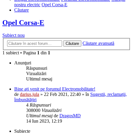
nostru electric
Opel Corsa-E
Căutare
Opel Corsa-E
Subiect nou
Căutare avansată
Căutare
1 subiect • Pagina
1
din
1
Anunţuri
Răspunsuri
Vizualizări
Ultimul mesaj
Bine ați venit pe forumul Electromobilitate!
de
darius.jula
»
22 Feb 2021, 22:40
» în
Sugestii, reclamații,
îmbunătățiri
4
Răspunsuri
308000
Vizualizări
Ultimul mesaj
de
DragosMD
14 Iun 2023, 12:19
Subiecte