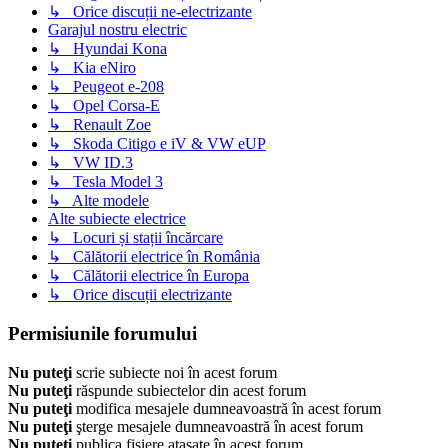
↳ Orice discuții ne-electrizante
Garajul nostru electric
↳ Hyundai Kona
↳ Kia eNiro
↳ Peugeot e-208
↳ Opel Corsa-E
↳ Renault Zoe
↳ Skoda Citigo e iV & VW eUP
↳ VW ID.3
↳ Tesla Model 3
↳ Alte modele
Alte subiecte electrice
↳ Locuri și stații încărcare
↳ Călătorii electrice în România
↳ Călătorii electrice în Europa
↳ Orice discuții electrizante
Permisiunile forumului
Nu puteţi
scrie subiecte noi în acest forum
Nu puteţi
răspunde subiectelor din acest forum
Nu puteţi
modifica mesajele dumneavoastră în acest forum
Nu puteţi
şterge mesajele dumneavoastră în acest forum
Nu puteţi
publica fişiere ataşate în acest forum