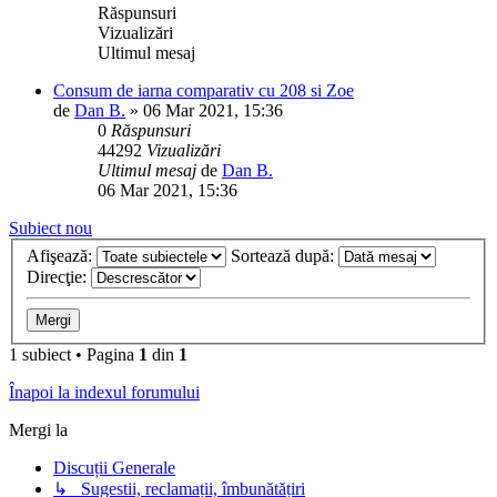
Răspunsuri
Vizualizări
Ultimul mesaj
Consum de iarna comparativ cu 208 si Zoe
de
Dan B.
»
06 Mar 2021, 15:36
0
Răspunsuri
44292
Vizualizări
Ultimul mesaj
de
Dan B.
06 Mar 2021, 15:36
Subiect nou
Afişează:
Sortează după:
Direcţie:
1 subiect • Pagina
1
din
1
Înapoi la indexul forumului
Mergi la
Discuții Generale
↳ Sugestii, reclamații, îmbunătățiri