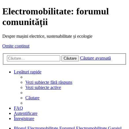
Electromobilitate: forumul
comunității
Despre mașini electrice, sustenabilitate și ecologie
Omite conţinut
Căutare avansată
Căutare
Legături rapide
Vezi subiecte fără răspuns
Vezi subiecte active
Căutare
FAQ
Autentificare
Înregistrare
Blogul Electromobilitate
Forumul Electromobilitate
Garajul