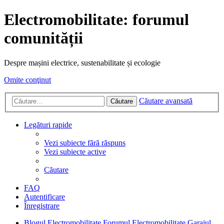
Electromobilitate: forumul
comunității
Despre mașini electrice, sustenabilitate și ecologie
Omite conţinut
Căutare avansată
Căutare
Legături rapide
Vezi subiecte fără răspuns
Vezi subiecte active
Căutare
FAQ
Autentificare
Înregistrare
Blogul Electromobilitate
Forumul Electromobilitate
Garajul