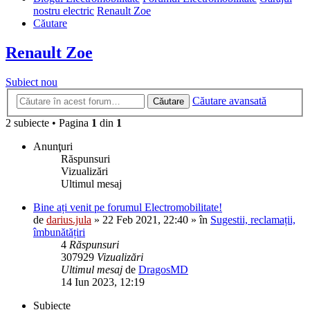
nostru electric
Renault Zoe
Căutare
Renault Zoe
Subiect nou
Căutare avansată
Căutare
2 subiecte • Pagina
1
din
1
Anunţuri
Răspunsuri
Vizualizări
Ultimul mesaj
Bine ați venit pe forumul Electromobilitate!
de
darius.jula
»
22 Feb 2021, 22:40
» în
Sugestii, reclamații,
îmbunătățiri
4
Răspunsuri
307929
Vizualizări
Ultimul mesaj
de
DragosMD
14 Iun 2023, 12:19
Subiecte