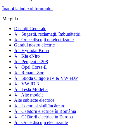
Înapoi la indexul forumului
Mergi la
Discuții Generale
↳ Sugestii, reclamații, îmbunătățiri
↳ Orice discuții ne-electrizante
Garajul nostru electric
↳ Hyundai Kona
↳ Kia eNiro
↳ Peugeot e-208
↳ Opel Corsa-E
↳ Renault Zoe
↳ Skoda Citigo e iV & VW eUP
↳ VW ID.3
↳ Tesla Model 3
↳ Alte modele
Alte subiecte electrice
↳ Locuri și stații încărcare
↳ Călătorii electrice în România
↳ Călătorii electrice în Europa
↳ Orice discuții electrizante