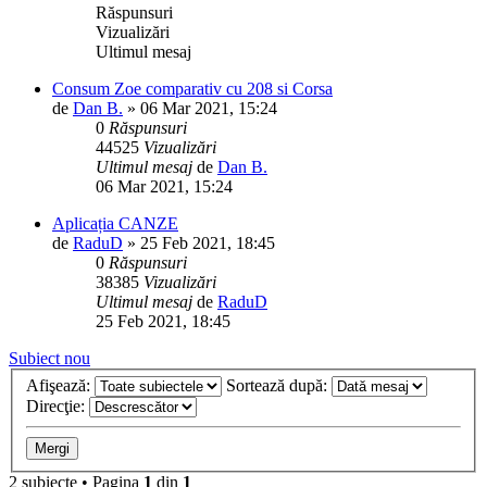
Răspunsuri
Vizualizări
Ultimul mesaj
Consum Zoe comparativ cu 208 si Corsa
de
Dan B.
»
06 Mar 2021, 15:24
0
Răspunsuri
44525
Vizualizări
Ultimul mesaj
de
Dan B.
06 Mar 2021, 15:24
Aplicația CANZE
de
RaduD
»
25 Feb 2021, 18:45
0
Răspunsuri
38385
Vizualizări
Ultimul mesaj
de
RaduD
25 Feb 2021, 18:45
Subiect nou
Afişează:
Sortează după:
Direcţie:
2 subiecte • Pagina
1
din
1