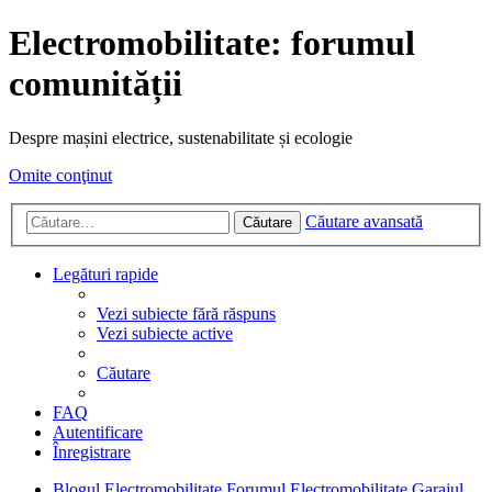
Electromobilitate: forumul
comunității
Despre mașini electrice, sustenabilitate și ecologie
Omite conţinut
Căutare avansată
Căutare
Legături rapide
Vezi subiecte fără răspuns
Vezi subiecte active
Căutare
FAQ
Autentificare
Înregistrare
Blogul Electromobilitate
Forumul Electromobilitate
Garajul