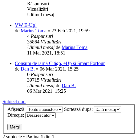
Răspunsuri
Vizualizări
Ultimul mesaj
VW E-Up!
de
Marius Toma
»
23 Feb 2021, 19:59
4
Răspunsuri
35864
Vizualizări
Ultimul mesaj
de
Marius Toma
11 Mai 2021, 18:51
Consum de iarnă Citigo, eUp si Smart Forfour
de
Dan B.
»
06 Mar 2021, 15:25
0
Răspunsuri
39715
Vizualizări
Ultimul mesaj
de
Dan B.
06 Mar 2021, 15:25
Subiect nou
Afişează:
Sortează după:
Direcţie:
2 subiecte • Pagina
1
din
1