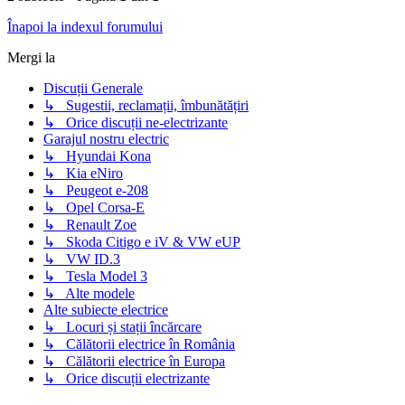
Înapoi la indexul forumului
Mergi la
Discuții Generale
↳ Sugestii, reclamații, îmbunătățiri
↳ Orice discuții ne-electrizante
Garajul nostru electric
↳ Hyundai Kona
↳ Kia eNiro
↳ Peugeot e-208
↳ Opel Corsa-E
↳ Renault Zoe
↳ Skoda Citigo e iV & VW eUP
↳ VW ID.3
↳ Tesla Model 3
↳ Alte modele
Alte subiecte electrice
↳ Locuri și stații încărcare
↳ Călătorii electrice în România
↳ Călătorii electrice în Europa
↳ Orice discuții electrizante