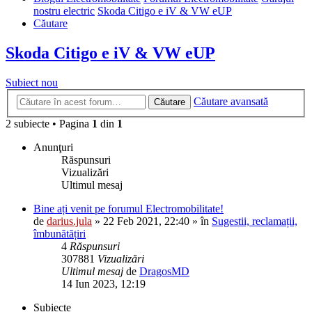
nostru electric
Skoda Citigo e iV & VW eUP
Căutare
Skoda Citigo e iV & VW eUP
Subiect nou
Căutare avansată
Căutare
2 subiecte • Pagina
1
din
1
Anunţuri
Răspunsuri
Vizualizări
Ultimul mesaj
Bine ați venit pe forumul Electromobilitate!
de
darius.jula
»
22 Feb 2021, 22:40
» în
Sugestii, reclamații,
îmbunătățiri
4
Răspunsuri
307881
Vizualizări
Ultimul mesaj
de
DragosMD
14 Iun 2023, 12:19
Subiecte