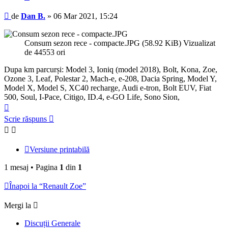
Mesaj
de
Dan B.
»
06 Mar 2021, 15:24
Consum sezon rece - compacte.JPG (58.92 KiB) Vizualizat
de 44553 ori
Dupa km parcurși: Model 3, Ioniq (model 2018), Bolt, Kona, Zoe,
Ozone 3, Leaf, Polestar 2, Mach-e, e-208, Dacia Spring, Model Y,
Model X, Model S, XC40 recharge, Audi e-tron, Bolt EUV, Fiat
500, Soul, I-Pace, Citigo, ID.4, e-GO Life, Sono Sion,
Sus
Scrie răspuns
Versiune printabilă
1 mesaj • Pagina
1
din
1
Înapoi la “Renault Zoe”
Mergi la
Discuții Generale