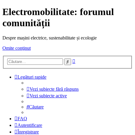
Electromobilitate: forumul
comunității
Despre mașini electrice, sustenabilitate și ecologie
Omite conţinut
Căutare
Căutare
avansată
Legături rapide
Vezi subiecte fără răspuns
Vezi subiecte active
Căutare
FAQ
Autentificare
Înregistrare