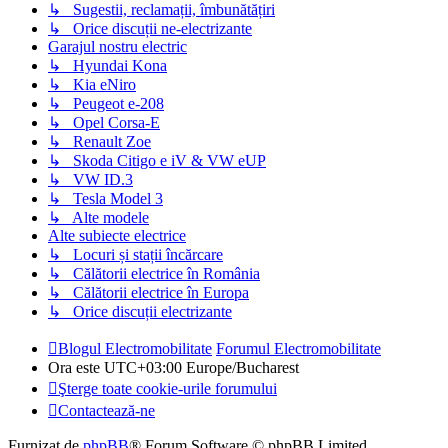
↳ Sugestii, reclamații, îmbunătățiri
↳ Orice discuții ne-electrizante
Garajul nostru electric
↳ Hyundai Kona
↳ Kia eNiro
↳ Peugeot e-208
↳ Opel Corsa-E
↳ Renault Zoe
↳ Skoda Citigo e iV & VW eUP
↳ VW ID.3
↳ Tesla Model 3
↳ Alte modele
Alte subiecte electrice
↳ Locuri și stații încărcare
↳ Călătorii electrice în România
↳ Călătorii electrice în Europa
↳ Orice discuții electrizante
Blogul Electromobilitate
Forumul Electromobilitate
Ora este UTC+03:00 Europe/Bucharest
Şterge toate cookie-urile forumului
Contactează-ne
Furnizat de
phpBB
® Forum Software © phpBB Limited