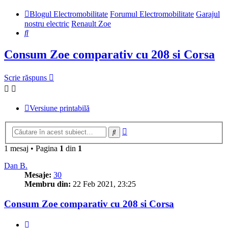
Blogul Electromobilitate
Forumul Electromobilitate
Garajul
nostru electric
Renault Zoe
Căutare
Consum Zoe comparativ cu 208 si Corsa
Scrie răspuns
Versiune printabilă
Căutare
Căutare
avansată
1 mesaj • Pagina
1
din
1
Dan B.
Mesaje:
30
Membru din:
22 Feb 2021, 23:25
Consum Zoe comparativ cu 208 si Corsa
Citează