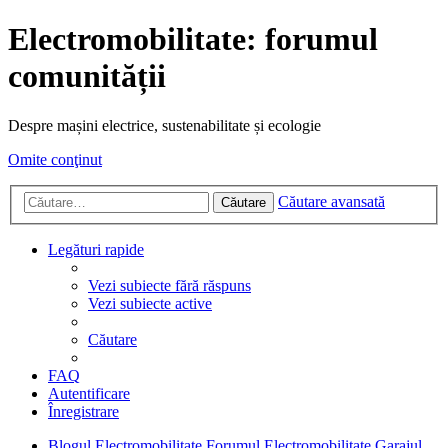
Electromobilitate: forumul
comunității
Despre mașini electrice, sustenabilitate și ecologie
Omite conţinut
Căutare avansată
Căutare
Legături rapide
Vezi subiecte fără răspuns
Vezi subiecte active
Căutare
FAQ
Autentificare
Înregistrare
Blogul Electromobilitate
Forumul Electromobilitate
Garajul