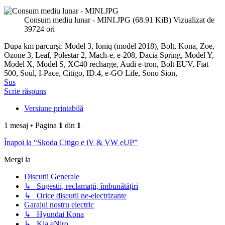
Consum mediu lunar - MINI.JPG (68.91 KiB) Vizualizat de
39724 ori
Dupa km parcurși: Model 3, Ioniq (model 2018), Bolt, Kona, Zoe,
Ozone 3, Leaf, Polestar 2, Mach-e, e-208, Dacia Spring, Model Y,
Model X, Model S, XC40 recharge, Audi e-tron, Bolt EUV, Fiat
500, Soul, I-Pace, Citigo, ID.4, e-GO Life, Sono Sion,
Sus
Scrie răspuns
Versiune printabilă
1 mesaj • Pagina
1
din
1
Înapoi la “Skoda Citigo e iV & VW eUP”
Mergi la
Discuții Generale
↳ Sugestii, reclamații, îmbunătățiri
↳ Orice discuții ne-electrizante
Garajul nostru electric
↳ Hyundai Kona
↳ Kia eNiro