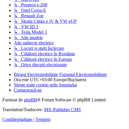
↳ Peugeot e-208
↳ Opel Corsa-E
↳ Renault Zoe
↳ Skoda Citigo e iV & VW eUP
↳ VW ID.3
↳ Tesla Model 3
↳ Alte modele
Alte subiecte electrice
↳ Locuri și stații încărcare
↳ Călătorii electrice în România
↳ Călătorii electrice în Europa
↳ Orice discuții electrizante
Blogul Electromobilitate
Forumul Electromobilitate
Ora este UTC+03:00 Europe/Bucharest
Şterge toate cookie-urile forumului
Contactează-ne
Furnizat de
phpBB
® Forum Software © phpBB Limited
Translation/Traducere:
MX-Publisher CMS
Confidențialitate
|
Termeni