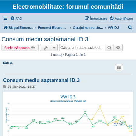
Electromobilitate: forumul comunității
FAQ
Înregistrare
Autentificare
C
Blogul Electromobilitate
Forumul Electromobilitate
Garajul nostru electric
VW ID.3
ă
Consum mediu saptamanal ID.3
u
Căutare
Căutare
Scrie răspuns
t
1 mesaj • Pagina
1
din
1
a
Dan B.
r
e
Consum mediu saptamanal ID.3
M
06 Mar 2021, 15:37
e
s
a
j