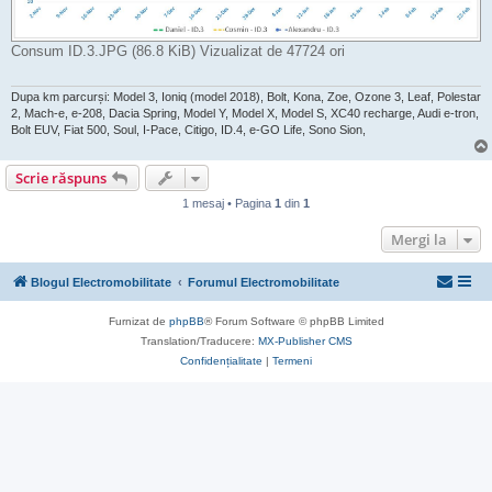
Consum ID.3.JPG (86.8 KiB) Vizualizat de 47724 ori
Dupa km parcurși: Model 3, Ioniq (model 2018), Bolt, Kona, Zoe, Ozone 3, Leaf, Polestar
2, Mach-e, e-208, Dacia Spring, Model Y, Model X, Model S, XC40 recharge, Audi e-tron,
Bolt EUV, Fiat 500, Soul, I-Pace, Citigo, ID.4, e-GO Life, Sono Sion,
Scrie răspuns
1 mesaj • Pagina
1
din
1
Mergi la
Blogul Electromobilitate
Forumul Electromobilitate
Furnizat de
phpBB
® Forum Software © phpBB Limited
Translation/Traducere:
MX-Publisher CMS
Confidențialitate
|
Termeni