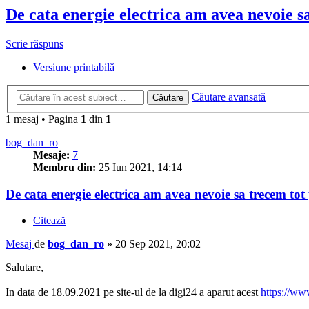
De cata energie electrica am avea nevoie sa
Scrie răspuns
Versiune printabilă
Căutare avansată
Căutare
1 mesaj • Pagina
1
din
1
bog_dan_ro
Mesaje:
7
Membru din:
25 Iun 2021, 14:14
De cata energie electrica am avea nevoie sa trecem tot 
Citează
Mesaj
de
bog_dan_ro
»
20 Sep 2021, 20:02
Salutare,
In data de 18.09.2021 pe site-ul de la digi24 a aparut acest
https://www