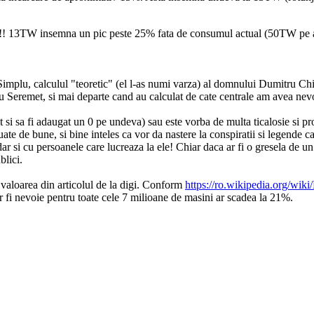
i!!! 13TW insemna un pic peste 25% fata de consumul actual (50TW pe a
mplu, calculul "teoretic" (el l-as numi varza) al domnului Dumitru Chisa
ru Seremet, si mai departe cand au calculat de cate centrale am avea nevoi
t si sa fi adaugat un 0 pe undeva) sau este vorba de multa ticalosie si p
te de bune, si bine inteles ca vor da nastere la conspiratii si legende ca
dar si cu persoanele care lucreaza la ele! Chiar daca ar fi o gresela de 
blici.
valoarea din articolul de la digi. Conform
https://ro.wikipedia.org/wi
i nevoie pentru toate cele 7 milioane de masini ar scadea la 21%.