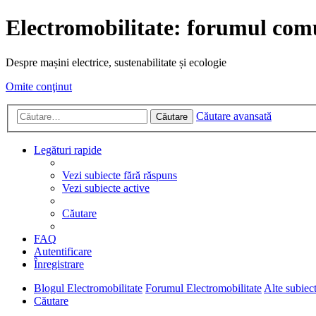
Electromobilitate: forumul comu
Despre mașini electrice, sustenabilitate și ecologie
Omite conţinut
Căutare avansată
Căutare
Legături rapide
Vezi subiecte fără răspuns
Vezi subiecte active
Căutare
FAQ
Autentificare
Înregistrare
Blogul Electromobilitate
Forumul Electromobilitate
Alte subiect
Căutare