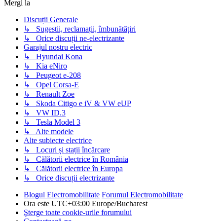
Mergi la
Discuții Generale
↳ Sugestii, reclamații, îmbunătățiri
↳ Orice discuții ne-electrizante
Garajul nostru electric
↳ Hyundai Kona
↳ Kia eNiro
↳ Peugeot e-208
↳ Opel Corsa-E
↳ Renault Zoe
↳ Skoda Citigo e iV & VW eUP
↳ VW ID.3
↳ Tesla Model 3
↳ Alte modele
Alte subiecte electrice
↳ Locuri și stații încărcare
↳ Călătorii electrice în România
↳ Călătorii electrice în Europa
↳ Orice discuții electrizante
Blogul Electromobilitate
Forumul Electromobilitate
Ora este UTC+03:00 Europe/Bucharest
Şterge toate cookie-urile forumului