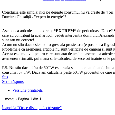
Concluzia este simpla: nici pe departe consumul nu va creste de 4 or
Dumitru Chisaliță - "expert în energie"!
Asemenea articole sunt extrem,
*EXTREM*
de periculoase.De ce? Si
care au contribuit la acel articol, vedeti interventia domnului Alexand
sunt sau nu corecte!
Acum nu stiu daca este doar o greseala prosteasca (e posibil sa fi gresi
Problema e ca asemenea articole nu sunt verificate de oameni si sunt lua
Acesta este motivul pentru care sunt atat de acid cu asemenea aticole 
asemenea afirmatii, pui mana si le calculezi de zece ori inainte sa le pu
P.S. Nu stiu daca cifra de 50TW este reala sau nu, eu am luat de buna 
consumat 57 TW. Daca am calcula la peste 60TW procentul de care ar f
Sus
Scrie răspuns
Versiune printabilă
1 mesaj • Pagina
1
din
1
Înapoi la “Orice discuții electrizante”