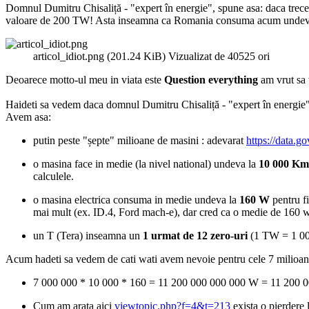
Domnul Dumitru Chisaliță - "expert în energie", spune asa: daca trec
valoare de 200 TW! Asta inseamna ca Romania consuma acum undeva l
articol_idiot.png (201.24 KiB) Vizualizat de 40525 ori
Deoarece motto-ul meu in viata este
Question everything
am vrut sa v
Haideti sa vedem daca domnul Dumitru Chisaliță - "expert în energie" -
Avem asa:
putin peste "șepte" milioane de masini : adevarat
https://data.g
o masina face in medie (la nivel national) undeva la
10 000 Km
calculele.
o masina electrica consuma in medie undeva la
160 W
pentru f
mai mult (ex. ID.4, Ford mach-e), dar cred ca o medie de 160 w 
un T (Tera) inseamna un
1 urmat de 12 zero-uri
(1 TW = 1 00
Acum hadeti sa vedem de cati wati avem nevoie pentru cele 7 milioane
7 000 000 * 10 000 * 160 = 11 200 000 000 000 W = 11 20
Cum am arata aici
viewtopic.php?f=4&t=213
exista o pierdere