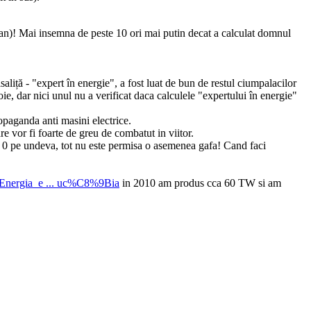
n)! Mai insemna de peste 10 ori mai putin decat a calculat domnul
liță - "expert în energie", a fost luat de bun de restul ciumpalacilor
e, dar nici unul nu a verificat daca calculele "expertului în energie"
ropaganda anti masini electrice.
re vor fi foarte de greu de combatut in viitor.
un 0 pe undeva, tot nu este permisa o asemenea gafa! Cand faci
ki/Energia_e ... uc%C8%9Bia
in 2010 am produs cca 60 TW si am