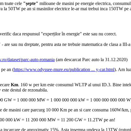
em toate cele
"șepte"
milioane de masini pe energie electrica, consumul d
a 50TW pe an si masinilor electrice le-ar mai trebui inca 150TW pe
erific daca respunsul "experților în energie" este sau nu corect.
 are sau nu dreptate, pentru asta ne trebuie matematica de clasa a III-
ov.ro/dataset/parc-auto-romania
(am descarcat Parc auto la 31.12.2020)
pe an (
https://www.odyssee-mure.eu/publication ... y-car.html
). Am lua
iecare
Km
. 160 w per km este consumul WLTP al unui ID.3. Bine intele
este destul de rezonabila.
0 GW = 1 000 000 MW = 1 000 000 000 kW = 1 000 000 000 000 W)
 de masini care parcurg 10 000 Km pe an si care consuma 160W/km, pentr
0 000 000 kW = 11 200 000 MW = 11 200 GW = 11.2TW pe an!
 la incarcare de aproximativ 15%. Asta insemna undeva la 13TW (rotunjit