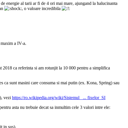
e energie al tarii ar fi de 4 ori mai mare, ajungand la halucinanta
 an
, o valoare incredibila
a maxim a IV-a.
t 2018 ca referinta si am rotunjit la 10 000 pentru a simplifica
s ca sunt masini care consuma si mai putin (ex. Kona, Spring) sau
, vezi
https://ro.wikipedia.org/wiki/Sistemul_ ... fixelor_SI
u asta nu trebuie decat sa inmultim cele 3 valori intre ele:
 in sus).