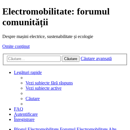
Electromobilitate: forumul
comunității
Despre mașini electrice, sustenabilitate și ecologie
Omite conţinut
Căutare avansată
Căutare
Legături rapide
Vezi subiecte fără răspuns
Vezi subiecte active
Căutare
FAQ
Autentificare
Înregistrare
Blogul Electromobilitate
Forumul Electromobilitate
Alte