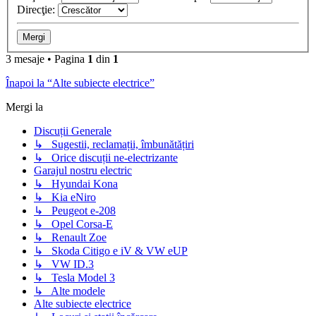
Direcţie:
3 mesaje • Pagina
1
din
1
Înapoi la “Alte subiecte electrice”
Mergi la
Discuții Generale
↳ Sugestii, reclamații, îmbunătățiri
↳ Orice discuții ne-electrizante
Garajul nostru electric
↳ Hyundai Kona
↳ Kia eNiro
↳ Peugeot e-208
↳ Opel Corsa-E
↳ Renault Zoe
↳ Skoda Citigo e iV & VW eUP
↳ VW ID.3
↳ Tesla Model 3
↳ Alte modele
Alte subiecte electrice