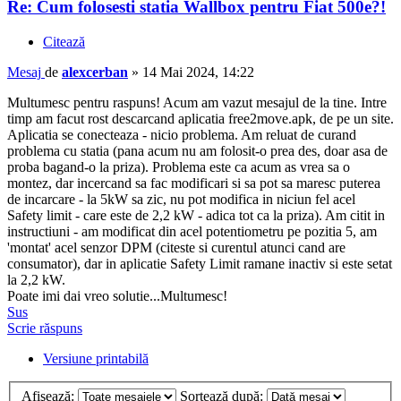
Re: Cum folosesti statia Wallbox pentru Fiat 500e?!
Citează
Mesaj
de
alexcerban
»
14 Mai 2024, 14:22
Multumesc pentru raspuns! Acum am vazut mesajul de la tine. Intre
timp am facut rost descarcand aplicatia free2move.apk, de pe un site.
Aplicatia se conecteaza - nicio problema. Am reluat de curand
problema cu statia (pana acum nu am folosit-o prea des, doar asa de
proba bagand-o la priza). Problema este ca acum as vrea sa o
montez, dar incercand sa fac modificari si sa pot sa maresc puterea
de incarcare - la 5kW sa zic, nu pot modifica in niciun fel acel
Safety limit - care este de 2,2 kW - adica tot ca la priza). Am citit in
instructiuni - am modificat din acel potentiometru pe pozitia 5, am
'montat' acel senzor DPM (citeste si curentul atunci cand are
consumator), dar in aplicatie Safety Limit ramane inactiv si este setat
la 2,2 kW.
Poate imi dai vreo solutie...Multumesc!
Sus
Scrie răspuns
Versiune printabilă
Afişează:
Sortează după: