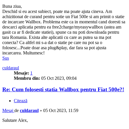
Buna ziua,
Deschid si eu acest subiect, poate ma poate ajuta cineva. Am
achizitionat de curand pentru sotie un Fiat 500e si am primit o statie
de incarcare Wallbox. Problema este ca in momentul cand doresti sa
descarci aplicatia pentru ea free2charge/myeasywallbox (astea am
gasit ca ar fi dedicate statiei), spune ca nu poti downloada pentru
tara Romania. Exista alte aplicatii cu care as putea sa ma pot
conecta? Ca altfel mi s-a dat o statie pe care nu pot sa o
folosesc...Poate doar asa plug&play, dar fara sa pot ajusta
incarcarea. Multumesc!
Sus
culdaraul
Mesaje:
1
Membru din:
05 Oct 2023, 09:04
Re: Cum folosesti statia Wallbox pentru Fiat 500e?!
Citează
Mesaj
de
culdaraul
»
05 Oct 2023, 11:59
Salutare Alex,