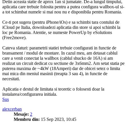
Detin aceasta statie de aprox 1an si jumatate. De-a lungul timpului,
aplicatia care trebuie folosita pentru a putea configura wallbox-ul si-
a tot schimbat numele si mai nou nu e disponibila pentru Romania.
Ce-ti pot sugera (pentru iPhone/iOs) e sa schimbi tara contului de
iCloud pe Italia, downloadezi aplicatia din store si apoi schimbi la
loc pe Romania. Atentie, se numeste PowerUp by eSolutions
(Free2move).
Cateva sfaturi: parametrii statiei trebuie configurati in functie de
bransament / modul de montare. In cazul meu, am detasat cablul
care a venit conectat la wallbox (cablul shucko de 16A) si am
realizat un circuit dedicat cu sectiune de 3x6mm2. Am setat statia pe
puterea maxima de ~4kW (18Amperi) dar de obicei setez o limita
mai mica din meniul masinii (treapta 3 sau 4), in functie de
necesitati.
Aplicatia e destul de limitata si teoretic o folosesti doar la
instalarea/configurarea initiala.
Sus
alexcerban
Mesaje:
2
Membru din:
15 Sep 2023, 10:45