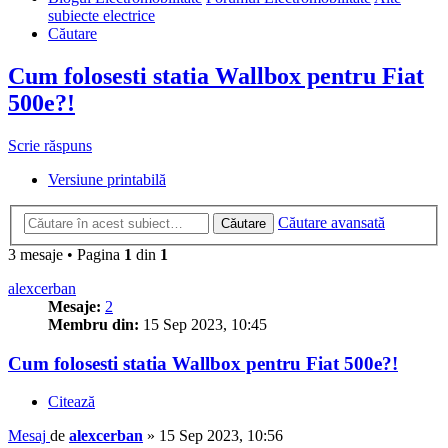
subiecte electrice
Căutare
Cum folosesti statia Wallbox pentru Fiat
500e?!
Scrie răspuns
Versiune printabilă
Căutare avansată
Căutare
3 mesaje • Pagina
1
din
1
alexcerban
Mesaje:
2
Membru din:
15 Sep 2023, 10:45
Cum folosesti statia Wallbox pentru Fiat 500e?!
Citează
Mesaj
de
alexcerban
»
15 Sep 2023, 10:56