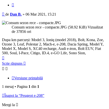
Citează
Mesaj
de
Dan B.
»
06 Mar 2021, 15:21
Consum sezon rece - compacte.JPG (58.92 KiB) Vizualizat
de 37856 ori
Dupa km parcurși: Model 3, Ioniq (model 2018), Bolt, Kona, Zoe,
Ozone 3, Leaf, Polestar 2, Mach-e, e-208, Dacia Spring, Model Y,
Model X, Model S, XC40 recharge, Audi e-tron, Bolt EUV, Fiat
500, Soul, I-Pace, Citigo, ID.4, e-GO Life, Sono Sion,
Sus
Scrie răspuns
Versiune printabilă
1 mesaj • Pagina
1
din
1
Înapoi la “Peugeot e-208”
Mergi la