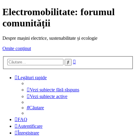
Electromobilitate: forumul
comunității
Despre mașini electrice, sustenabilitate și ecologie
Omite conţinut
Căutare
Căutare
avansată
Legături rapide
Vezi subiecte fără răspuns
Vezi subiecte active
Căutare
FAQ
Autentificare
Înregistrare