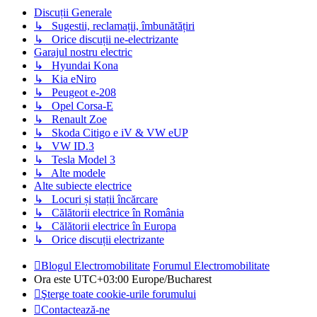
Discuții Generale
↳ Sugestii, reclamații, îmbunătățiri
↳ Orice discuții ne-electrizante
Garajul nostru electric
↳ Hyundai Kona
↳ Kia eNiro
↳ Peugeot e-208
↳ Opel Corsa-E
↳ Renault Zoe
↳ Skoda Citigo e iV & VW eUP
↳ VW ID.3
↳ Tesla Model 3
↳ Alte modele
Alte subiecte electrice
↳ Locuri și stații încărcare
↳ Călătorii electrice în România
↳ Călătorii electrice în Europa
↳ Orice discuții electrizante
Blogul Electromobilitate
Forumul Electromobilitate
Ora este UTC+03:00 Europe/Bucharest
Şterge toate cookie-urile forumului
Contactează-ne