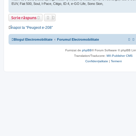
EUV, Fiat 500, Soul, I-Pace, Citigo, ID.4, e-GO Life, Sono Sion,
Scrie răspuns
Înapoi la “Peugeot e-208”
Blogul Electromobilitate
Forumul Electromobilitate
Furnizat de
phpBB
® Forum Software © phpBB Lim
Translation/Traducere:
MX-Publisher CMS
Confidențialitate
|
Termeni