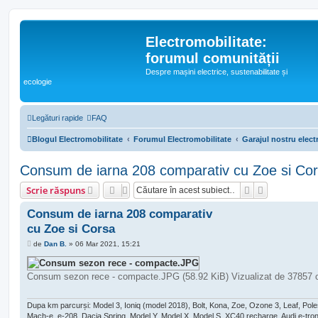
Electromobilitate:
forumul comunității
Despre mașini electrice, sustenabilitate și
ecologie
Legături rapide
FAQ
Blogul Electromobilitate
Forumul Electromobilitate
Garajul nostru electr
Consum de iarna 208 comparativ cu Zoe si Co
Căutare
Căutare ava
Scrie răspuns
Consum de iarna 208 comparativ
cu Zoe si Corsa
M
de
Dan B.
»
06 Mar 2021, 15:21
e
s
a
Consum sezon rece - compacte.JPG (58.92 KiB) Vizualizat de 37857 o
j
Dupa km parcurși: Model 3, Ioniq (model 2018), Bolt, Kona, Zoe, Ozone 3, Leaf, Pole
Mach-e, e-208, Dacia Spring, Model Y, Model X, Model S, XC40 recharge, Audi e-tron