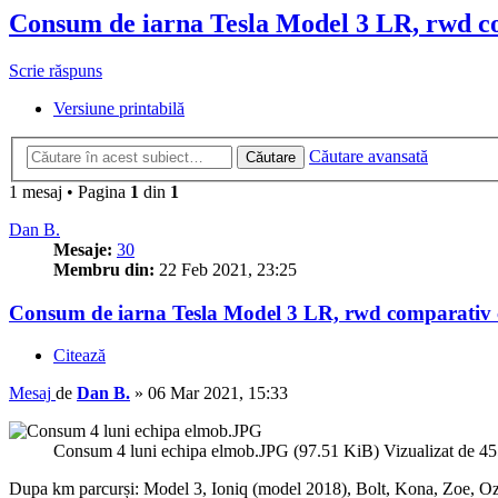
Consum de iarna Tesla Model 3 LR, rwd c
Scrie răspuns
Versiune printabilă
Căutare avansată
Căutare
1 mesaj • Pagina
1
din
1
Dan B.
Mesaje:
30
Membru din:
22 Feb 2021, 23:25
Consum de iarna Tesla Model 3 LR, rwd comparativ 
Citează
Mesaj
de
Dan B.
»
06 Mar 2021, 15:33
Consum 4 luni echipa elmob.JPG (97.51 KiB) Vizualizat de 45
Dupa km parcurși: Model 3, Ioniq (model 2018), Bolt, Kona, Zoe, Oz