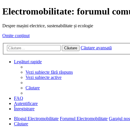
Electromobilitate: forumul comu
Despre mașini electrice, sustenabilitate și ecologie
Omite conţinut
Căutare avansată
Căutare
Legături rapide
Vezi subiecte fără răspuns
Vezi subiecte active
Căutare
FAQ
Autentificare
Înregistrare
Blogul Electromobilitate
Forumul Electromobilitate
Garajul nost
Căutare