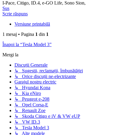
I-Pace, Citigo, ID.4, e-GO Life, Sono Sion,
Sus
Scrie răspuns
Versiune printabilă
1 mesaj • Pagina
1
din
1
Înapoi la “Tesla Model 3”
Mergi la
Discuții Generale
↳ Sugestii, reclamații, îmbunătățiri
↳ Orice discuții ne-electrizante
Garajul nostru electric
↳ Hyundai Kona
↳ Kia eNiro
↳ Peugeot e-208
↳ Opel Corsa-E
↳ Renault Zoe
↳ Skoda Citigo e iV & VW eUP
↳ VW ID.3
↳ Tesla Model 3
↳ Alte modele