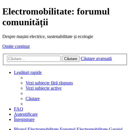
Electromobilitate: forumul
comunității
Despre mașini electrice, sustenabilitate și ecologie
Omite conţinut
Căutare avansată
Căutare
Legături rapide
Vezi subiecte fără răspuns
Vezi subiecte active
Căutare
FAQ
Autentificare
Înregistrare
Blogul Electromobilitate
Forumul Electromobilitate
Garajul