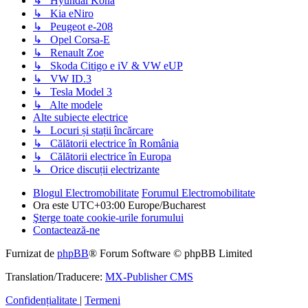
↳ Hyundai Kona
↳ Kia eNiro
↳ Peugeot e-208
↳ Opel Corsa-E
↳ Renault Zoe
↳ Skoda Citigo e iV & VW eUP
↳ VW ID.3
↳ Tesla Model 3
↳ Alte modele
Alte subiecte electrice
↳ Locuri și stații încărcare
↳ Călătorii electrice în România
↳ Călătorii electrice în Europa
↳ Orice discuții electrizante
Blogul Electromobilitate
Forumul Electromobilitate
Ora este UTC+03:00 Europe/Bucharest
Şterge toate cookie-urile forumului
Contactează-ne
Furnizat de
phpBB
® Forum Software © phpBB Limited
Translation/Traducere:
MX-Publisher CMS
Confidențialitate
|
Termeni