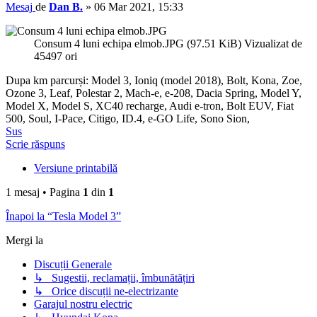
Mesaj
de
Dan B.
»
06 Mar 2021, 15:33
Consum 4 luni echipa elmob.JPG (97.51 KiB) Vizualizat de
45497 ori
Dupa km parcurși: Model 3, Ioniq (model 2018), Bolt, Kona, Zoe,
Ozone 3, Leaf, Polestar 2, Mach-e, e-208, Dacia Spring, Model Y,
Model X, Model S, XC40 recharge, Audi e-tron, Bolt EUV, Fiat
500, Soul, I-Pace, Citigo, ID.4, e-GO Life, Sono Sion,
Sus
Scrie răspuns
Versiune printabilă
1 mesaj • Pagina
1
din
1
Înapoi la “Tesla Model 3”
Mergi la
Discuții Generale
↳ Sugestii, reclamații, îmbunătățiri
↳ Orice discuții ne-electrizante
Garajul nostru electric