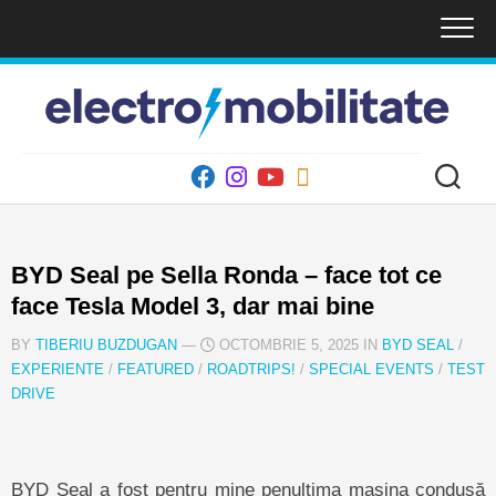
Skip
to
content
BYD Seal pe Sella Ronda – face tot ce
face Tesla Model 3, dar mai bine
BY
TIBERIU BUZDUGAN
—
OCTOMBRIE 5, 2025 IN
BYD SEAL
/
EXPERIENTE
/
FEATURED
/
ROADTRIPS!
/
SPECIAL EVENTS
/
TEST
DRIVE
BYD Seal a fost pentru mine penultima mașina condusă