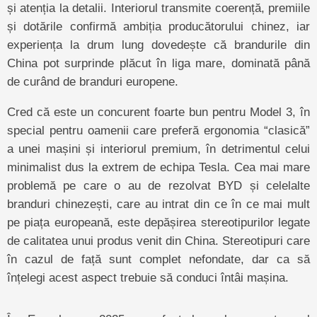
și atenția la detalii. Interiorul transmite coerență, premiile
și dotările confirmă ambiția producătorului chinez, iar
experiența la drum lung dovedește că brandurile din
China pot surprinde plăcut în liga mare, dominată până
de curând de branduri europene.
Cred că este un concurent foarte bun pentru Model 3, în
special pentru oamenii care preferă ergonomia “clasică”
a unei mașini și interiorul premium, în detrimentul celui
minimalist dus la extrem de echipa Tesla. Cea mai mare
problemă pe care o au de rezolvat BYD și celelalte
branduri chinezești, care au intrat din ce în ce mai mult
pe piața europeană, este depășirea stereotipurilor legate
de calitatea unui produs venit din China. Stereotipuri care
în cazul de față sunt complet nefondate, dar ca să
înțelegi acest aspect trebuie să conduci întâi mașina.