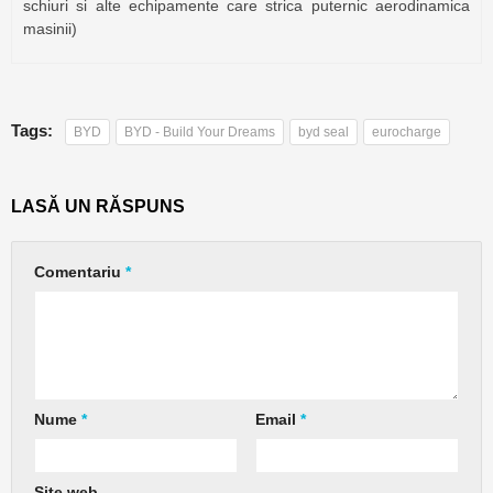
schiuri si alte echipamente care strica puternic aerodinamica
masinii)
Tags:
BYD
BYD - Build Your Dreams
byd seal
eurocharge
LASĂ UN RĂSPUNS
Comentariu
*
Nume
*
Email
*
Site web