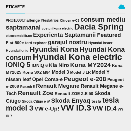
ETICHETE
consum mediu
#RO1000Challenge
#teslatrips
Citroen e-C3
Dacia Spring
saptamanal
costuri kona electric
Experienta Saptamanii
Featured
electromobilitate
garajul nostru
Fiat 500e
ford explorer
Hyundai Inster
Hyundai Kona
Hyundai Kona
Hyundai Ioniq
Hyundai Kona electric
consum
IONIQ 5
Kona MY2024
Kia Niro
IONIQ 6
Kona
Model 3
Model Y
MY2025
Kona SX2
Model 3 LR
MG4
Peugeot e-208
Opel Corsa-e
nissan leaf
Peugeot
Renault Megane
Renault Megane e-
e-2008
Renault 5
Renault Zoe
Skoda
Tech
Renault ZOE Z.E.50
tesla
Skoda Enyaq
Citigo
tesla
Skoda Citigo e iV
VW ID.3
model 3
VW ID.4
VW e-Up!
VW
ID.7