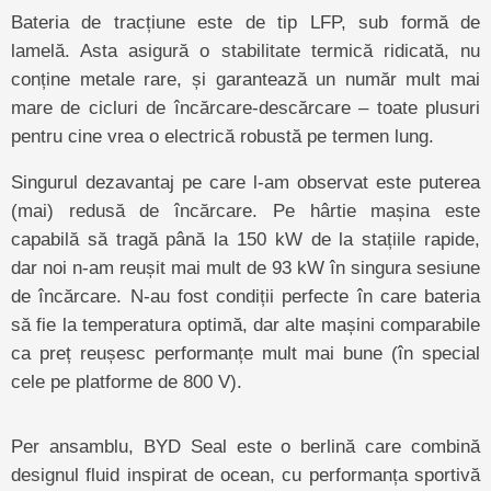
Bateria de tracțiune este de tip LFP, sub formă de
lamelă. Asta asigură o stabilitate termică ridicată, nu
conține metale rare, și garantează un număr mult mai
mare de cicluri de încărcare-descărcare – toate plusuri
pentru cine vrea o electrică robustă pe termen lung.
Singurul dezavantaj pe care l-am observat este puterea
(mai) redusă de încărcare. Pe hârtie mașina este
capabilă să tragă până la 150 kW de la stațiile rapide,
dar noi n-am reușit mai mult de 93 kW în singura sesiune
de încărcare. N-au fost condiții perfecte în care bateria
să fie la temperatura optimă, dar alte mașini comparabile
ca preț reușesc performanțe mult mai bune (în special
cele pe platforme de 800 V).
Per ansamblu, BYD Seal este o berlină care combină
designul fluid inspirat de ocean, cu performanța sportivă