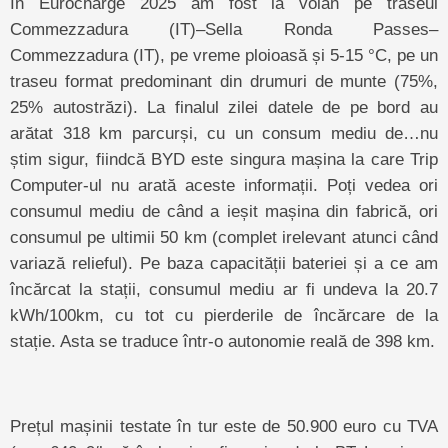
În Eurocharge 2025 am fost la volan pe traseul
Commezzadura (IT)–Sella Ronda Passes–
Commezzadura (IT), pe vreme ploioasă și 5-15 °C, pe un
traseu format predominant din drumuri de munte (75%,
25% autostrăzi). La finalul zilei datele de pe bord au
arătat 318 km parcurși, cu un consum mediu de…nu
știm sigur, fiindcă BYD este singura mașina la care Trip
Computer-ul nu arată aceste informații. Poți vedea ori
consumul mediu de când a ieșit mașina din fabrică, ori
consumul pe ultimii 50 km (complet irelevant atunci când
variază relieful). Pe baza capacității bateriei și a ce am
încărcat la stații, consumul mediu ar fi undeva la 20.7
kWh/100km, cu tot cu pierderile de încărcare de la
stație. Asta se traduce într-o autonomie reală de 398 km.
Prețul mașinii testate în tur este de 50.900 euro cu TVA