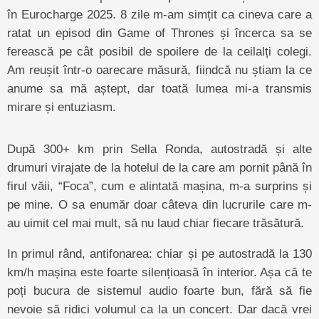
în Eurocharge 2025. 8 zile m-am simțit ca cineva care a
ratat un episod din Game of Thrones și încerca sa se
ferească pe cât posibil de spoilere de la ceilalți colegi.
Am reușit într-o oarecare măsură, fiindcă nu știam la ce
anume sa mă aștept, dar toată lumea mi-a transmis
mirare și entuziasm.
După 300+ km prin Sella Ronda, autostradă și alte
drumuri virajate de la hotelul de la care am pornit până în
firul văii, “Foca”, cum e alintată mașina, m-a surprins și
pe mine. O sa enumăr doar câteva din lucrurile care m-
au uimit cel mai mult, să nu laud chiar fiecare trăsătură.
In primul rând, antifonarea: chiar și pe autostradă la 130
km/h mașina este foarte silențioasă în interior. Așa că te
poți bucura de sistemul audio foarte bun, fără să fie
nevoie să ridici volumul ca la un concert. Dar dacă vrei