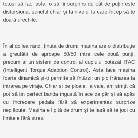
totuși să faci asta, o să fii surprins de cât de puțin este
distorsionat sunetul chiar și la nivelul la care încep să te
doară urechile.
În al doilea rând, ținuta de drum: mașina are o distribuție
a greutății de aproape 50/50 între cele două punți,
precum și un sistem de control al cuplului botezat ITAC
(Intelligent Torque Adaption Control). Asta face mașina
foarte dinamică și-ți permite să întârzii un pic frânarea la
intrarea pe viraje. Chiar și pe ploaie, la vale, am simțit că
pot să țin perfect banda îngustă în ace de păr și să apăs
cu încredere pedala fără să experimentez surprize
neplăcute. Mașina e lipită de drum și te lasă să te joci cu
limitele fără stres.