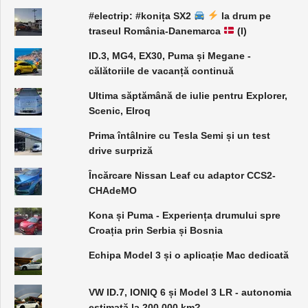
#electrip: #konița SX2
la drum pe
traseul România-Danemarca
(I)
ID.3, MG4, EX30, Puma și Megane -
călătoriile de vacanță continuă
Ultima săptămână de iulie pentru Explorer,
Scenic, Elroq
Prima întâlnire cu Tesla Semi și un test
drive surpriză
Încărcare Nissan Leaf cu adaptor CCS2-
CHAdeMO
Kona și Puma - Experiența drumului spre
Croația prin Serbia și Bosnia
Echipa Model 3 și o aplicație Mac dedicată
VW ID.7, IONIQ 6 și Model 3 LR - autonomia
estimată la 200.000 km?