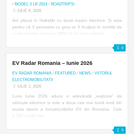
/
MODEL 3 LR 2024
/
ROADTRIPS!
IULIE 8, 2026
Am plecat în Halkidiki cu două mașini electrice. Și asta
pentru că 5 persoane cu greu ar fi încăput în condiții de
confort pentru aproape 2000 km în orice mașină....
0
EV Radar Romania – Iunie 2026
EV RADAR ROMANIA
/
FEATURED
/
NEWS
/
VIITORUL
ELECTROMOBILITATII
IULIE 2, 2026
Luna Iunie 2026 aduce o adevărată „explozie” de
vehicule electrice și este a doua cea mai bună lună din
scurta istorie a înmatriculărilor EV din România. Cele
2.256 unități (din...
0