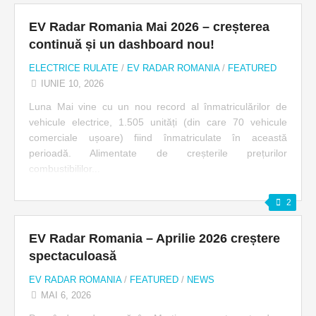
EV Radar Romania Mai 2026 – creșterea
continuă și un dashboard nou!
ELECTRICE RULATE
/
EV RADAR ROMANIA
/
FEATURED
IUNIE 10, 2026
Luna Mai vine cu un nou record al înmatriculărilor de
vehicule electrice, 1.505 unități (din care 70 vehicule
comerciale ușoare) fiind înmatriculate în această
perioadă. Alimentate de creșterile prețurilor
combustibililor...
2
EV Radar Romania – Aprilie 2026 creștere
spectaculoasă
EV RADAR ROMANIA
/
FEATURED
/
NEWS
MAI 6, 2026