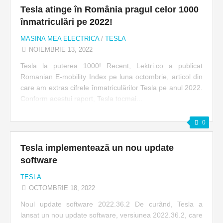
Tesla atinge în România pragul celor 1000
înmatriculări pe 2022!
MASINA MEA ELECTRICA
/
TESLA
NOIEMBRIE 13, 2022
Tesla la puterea 1000! Recent, Lektri.co a publicat
Romanian E-mobility Index pe luna octombrie, articol din
care am extras cifrele înmatriculărilor Tesla pe anul 2022.
Conform acestui raport, Tesla tocmai...
0
Tesla implementează un nou update
software
TESLA
OCTOMBRIE 18, 2022
Noul update software 2022.36.2 De curând, Tesla a
lansat un nou update software, versiunea 2022.36.2, care