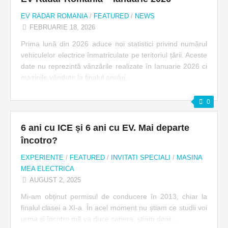
EV RADAR ROMANIA
/
FEATURED
/
NEWS
FEBRUARIE 18, 2026
Prima lună din 2026 aduce noi statistici privind numărul
vehiculelor electrice înmatriculate pe teritoriul țării. Aceste
date nu reprezintă vânzările realizate în Ianuarie 2026 ci
mașinile vândute la finalul anului...
0
6 ani cu ICE și 6 ani cu EV. Mai departe
încotro?
EXPERIENTE
/
FEATURED
/
INVITATI SPECIALI
/
MASINA
MEA ELECTRICA
AUGUST 2, 2025
Mi-am obținut permisul de conducere în 2013, chiar la
finalul clasei a XI-a. În acel moment nu știam ce studii voi
urma și încotro mă va duce cariera, știam doar...