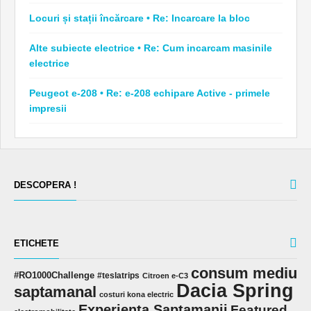
Locuri și stații încărcare • Re: Incarcare la bloc
Alte subiecte electrice • Re: Cum incarcam masinile
electrice
Peugeot e-208 • Re: e-208 echipare Active - primele
impresii
DESCOPERA !
ETICHETE
consum mediu
#RO1000Challenge
#teslatrips
Citroen e-C3
Dacia Spring
saptamanal
costuri kona electric
Experienta Saptamanii
Featured