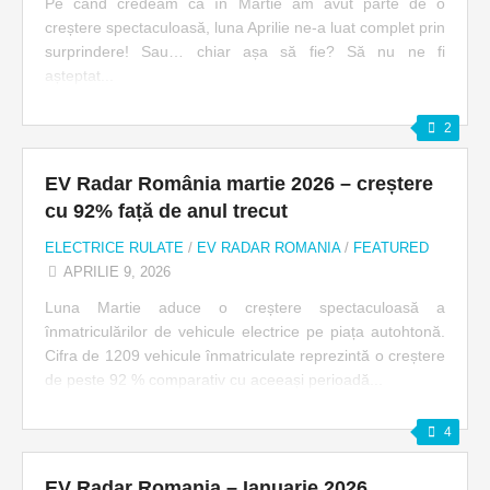
Pe când credeam că în Martie am avut parte de o
creștere spectaculoasă, luna Aprilie ne-a luat complet prin
surprindere! Sau… chiar așa să fie? Să nu ne fi
așteptat...
2
EV Radar România martie 2026 – creștere
cu 92% față de anul trecut
ELECTRICE RULATE
/
EV RADAR ROMANIA
/
FEATURED
APRILIE 9, 2026
Luna Martie aduce o creștere spectaculoasă a
înmatriculărilor de vehicule electrice pe piața autohtonă.
Cifra de 1209 vehicule înmatriculate reprezintă o creștere
de peste 92 % comparativ cu aceeași perioadă...
4
EV Radar Romania – Ianuarie 2026