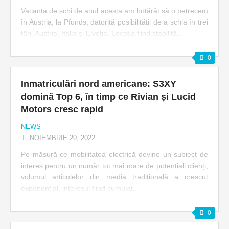
Vacanța de schi de anul acesta am hotărât să o petrecem
în Austria, la Pfunds, datorită posibilității de a schia în trei
țări, Austria, Italia și Elveția. Locația fiind stabilită,...
0
Inmatriculări nord americane: S3XY
domină Top 6, în timp ce Rivian și Lucid
Motors cresc rapid
NEWS
NOIEMBRIE 20, 2022
Pe măsură ce mobilitatea electrică devine un subiect de
interes pentru un număr tot mai mare de potențiali clienți,
volumul articolelor din media tradițională a crescut
exponențial, interesul fiind cumulat...
0