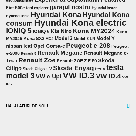
electromobilitate
garajul nostru
Fiat 500e
ford explorer
Hyundai Inster
Hyundai Kona
Hyundai Kona
Hyundai Ioniq
Hyundai Kona electric
consum
IONIQ 5
Kona MY2024
Kia Niro
IONIQ 6
Kona
Model 3
Model Y
MY2025
Kona SX2
Model 3 LR
MG4
Peugeot e-208
Opel Corsa-e
nissan leaf
Peugeot
Renault Megane
Renault Megane e-
e-2008
Renault 5
Renault Zoe
Skoda
Tech
Renault ZOE Z.E.50
tesla
Skoda Enyaq
Citigo
tesla
Skoda Citigo e iV
VW ID.3
model 3
VW ID.4
VW e-Up!
VW
ID.7
HAI ALATURI DE NOI !