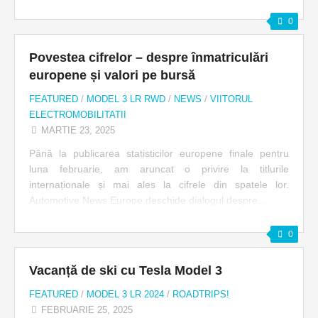
0
Povestea cifrelor – despre înmatriculări
europene și valori pe bursă
FEATURED
/
MODEL 3 LR RWD
/
NEWS
/
VIITORUL
ELECTROMOBILITATII
MARTIE 23, 2025
Până la publicarea statisticilor europene finale pentru
luna februarie, am aruncat o privire la titlurile
internaționale și mai ales la cifrele din spatele lor.
Automotive News Europe deschide dialogul despre...
0
Vacanță de ski cu Tesla Model 3
FEATURED
/
MODEL 3 LR 2024
/
ROADTRIPS!
FEBRUARIE 25, 2025