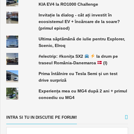
KIA EV4 la RO1000 Challenge
Invitație la dialog - cât ați investit în
ecosistemul EV + încărcare de la soare?
(primul episod)
Ultima săptămână de iulie pentru Explorer,
Scenic, Elroq
#electrip: #konița SX2
la drum pe
traseul România-Danemarca
(I)
Prima întâlnire cu Tesla Semi și un test
drive surpriză
Experiența mea cu MG4 după 2 ani + primul
concediu cu MG4
INTRA SI TU IN DISCUTIE PE FORUM!