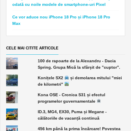
odată cu noile modele de smartphone-uri Pixel
Ce vor aduce nou iPhone 18 Pro și iPhone 18 Pro
Max
CELE MAI CITITE ARTICOLE
100 de rapoarte de la Alexandru - Dacia
Spring. Grupa Mică la sfârșit de ”cuptor”.
Konițele SX2
și demolarea mitului "miei
de kilometri"
Kona OSE - Cronica S31 și efectul
programelor guvernamentale
ID.3, MG4, EX30, Puma și Megane -
călătoriile de vacanță continuă
456 km până la prima încărcare! Povestea