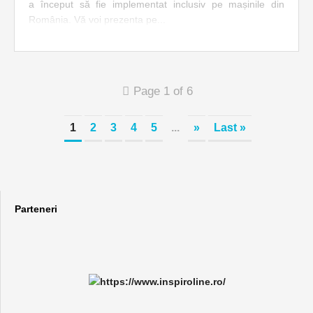
a început să fie implementat inclusiv pe mașinile din
România. Vă voi prezenta pe...
Page 1 of 6
1
2
3
4
5
...
»
Last »
Parteneri