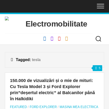
Skip
to
content
Tagged:
tesla
5
150.000 de vizualizări și o mie de mituri:
Cu Tesla Model 3 și Ford Explorer
prin”deșertul electric” al Balcanilor până
în Halkidiki
FEATURED
/
FORD EXPLORER
/
MASINA MEA ELECTRICA