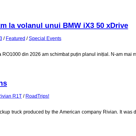
km la volanul unui BMW iX3 50 xDrive
3
/
Featured
/
Special Events
 a RO1000 din 2026 am schimbat puțin planul inițial. N-am mai m
ns
ivian R1T
/
RoadTrips!
e pickup truck produced by the American company Rivian. It was