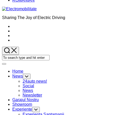
ROMANIAN
Sharing The Joy of Electric Driving
Expand
Menu
Home
News
Toggle
Child
24auto news!
Menu
Social
News
Newsletter
Garajul Nostru
Showroom
Current
Experiente
Toggle
Page:
Child
Experienta Saptamanii