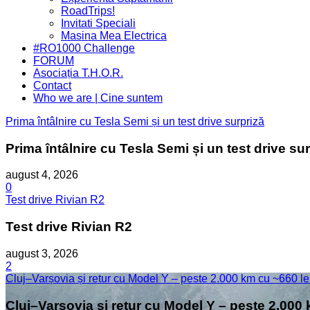
Menu
RoadTrips!
Invitati Speciali
Masina Mea Electrica
#RO1000 Challenge
FORUM
Asociația T.H.O.R.
Contact
Who we are | Cine suntem
Prima întâlnire cu Tesla Semi și un test drive surpriză
Prima întâlnire cu Tesla Semi și un test drive su
august 4, 2026
0
Test drive Rivian R2
Test drive Rivian R2
august 3, 2026
2
Cluj–Varșovia și retur cu Model Y – peste 2.000 km cu ~660 le
Cluj–Varșovia și retur cu Model Y – peste 2.000 