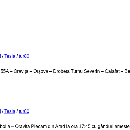
!
/
Tesla
/
tur80
 Oravița – Orșova – Drobeta Turnu Severin – Calafat – Bech
!
/
Tesla
/
tur80
 – Oravița Plecam din Arad la ora 17:45 cu gânduri amestecat