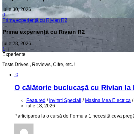
iulie 30, 2026
0
Prima experiență cu Rivian R2
Prima experiență cu Rivian R2
iulie 28, 2026
1
Experiente
Tests Drives , Reviews, Cifre, etc. !
0
O călătorie buclucașă cu Rivian la
Featured
/
Invitati Speciali
/
Masina Mea Electrica
iulie 18, 2026
Participarea la o cursă de Formula 1 necesită ceva pregăt