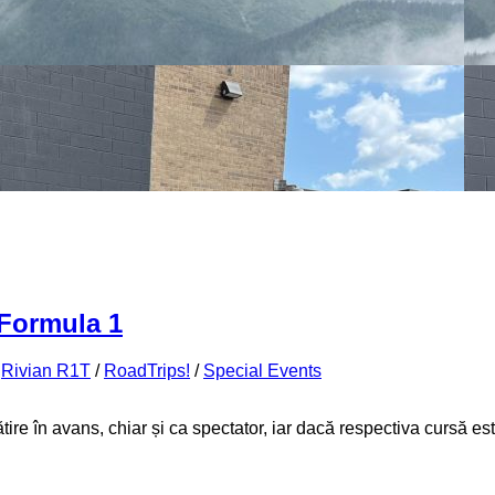
 Formula 1
/
Rivian R1T
/
RoadTrips!
/
Special Events
ire în avans, chiar și ca spectator, iar dacă respectiva cursă es