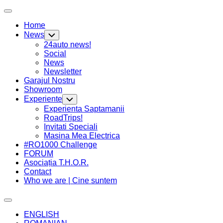
Skip
Expand
to
Menu
Home
content
News
Toggle
Child
24auto news!
Menu
Social
News
Newsletter
Garajul Nostru
Showroom
Current
Experiente
Toggle
Page:
Child
Experienta Saptamanii
Menu
RoadTrips!
Invitati Speciali
Masina Mea Electrica
#RO1000 Challenge
FORUM
Asociația T.H.O.R.
Contact
Who we are | Cine suntem
Expand
Menu
ENGLISH