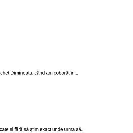
et Dimineața, când am coborât în...
e și fără să știm exact unde urma să...