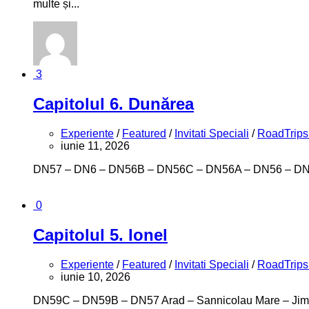
multe și...
3
Capitolul 6. Dunărea
Experiente
/
Featured
/
Invitati Speciali
/
RoadTrips
iunie 11, 2026
DN57 – DN6 – DN56B – DN56C – DN56A – DN56 – DN55A –
0
Capitolul 5. Ionel
Experiente
/
Featured
/
Invitati Speciali
/
RoadTrips
iunie 10, 2026
DN59C – DN59B – DN57 Arad – Sannicolau Mare – Jimbolia