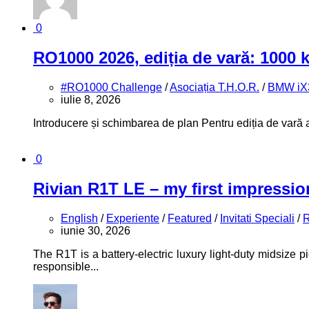
0
RO1000 2026, ediția de vară: 1000 
#RO1000 Challenge
/
Asociația T.H.O.R.
/
BMW iX
iulie 8, 2026
Introducere și schimbarea de plan Pentru ediția de vară
0
Rivian R1T LE – my first impressio
English
/
Experiente
/
Featured
/
Invitati Speciali
/
R
iunie 30, 2026
The R1T is a battery‑electric luxury light‑duty midsiz
responsible...