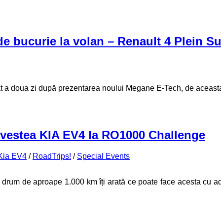
e bucurie la volan – Renault 4 Plein Su
t a doua zi după prezentarea noului Megane E-Tech, de aceasta d
ovestea KIA EV4 la RO1000 Challenge
Kia EV4
/
RoadTrips!
/
Special Events
 Un drum de aproape 1.000 km îți arată ce poate face acesta cu