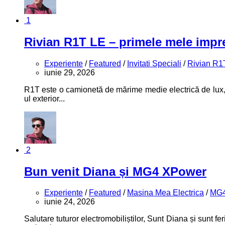
1
Rivian R1T LE – primele mele impre
Experiente
/
Featured
/
Invitati Speciali
/
Rivian R1
iunie 29, 2026
R1T este o camionetă de mărime medie electrică de lux
ul exterior...
2
Bun venit Diana și MG4 XPower
Experiente
/
Featured
/
Masina Mea Electrica
/
MG4
iunie 24, 2026
Salutare tuturor electromobiliștilor, Sunt Diana și sunt