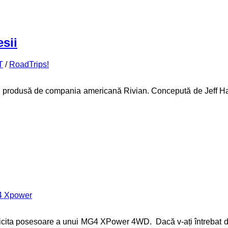
sii
T
/
RoadTrips!
, produsă de compania americană Rivian. Concepută de Jeff Ha
 Xpower
 fericita posesoare a unui MG4 XPower 4WD. Dacă v-ați întrebat 