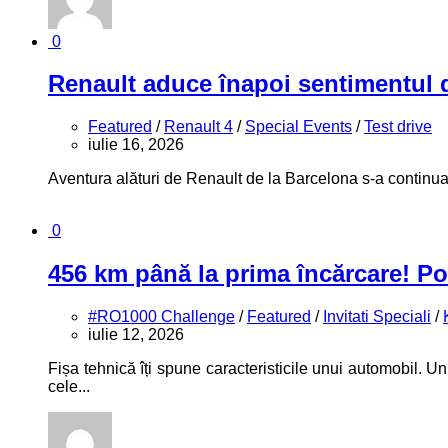
0
Renault aduce înapoi sentimentul d
Featured
/
Renault 4
/
Special Events
/
Test drive
iulie 16, 2026
Aventura alături de Renault de la Barcelona s-a continua
0
456 km până la prima încărcare! P
#RO1000 Challenge
/
Featured
/
Invitati Speciali
/
iulie 12, 2026
Fișa tehnică îți spune caracteristicile unui automobil.
cele...