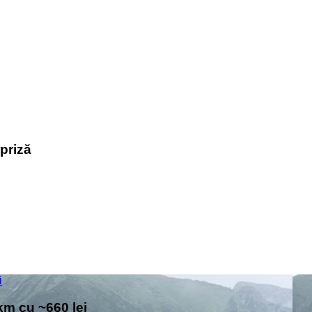
rpriză
i
km cu ~660 lei