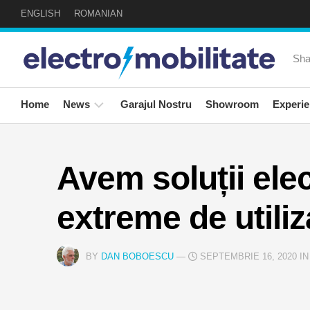
Skip
ENGLISH
ROMANIAN
to
content
Sha
Home
News
Garajul Nostru
Showroom
Experie
24auto
Expe
news!
Sapt
Avem soluții elec
Social
Road
extreme de utili
News
Invit
Speci
Newsletter
BY
DAN BOBOESCU
—
SEPTEMBRIE 16, 2020 I
Masi
Mea
Elect