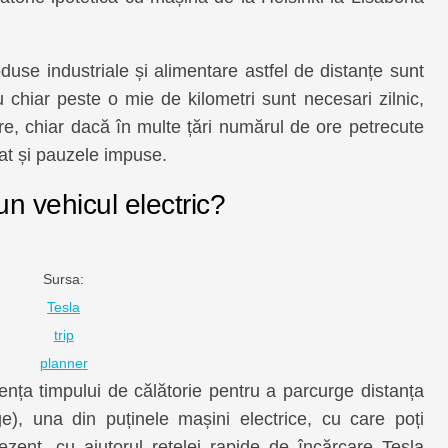
oduse industriale și alimentare astfel de distanțe sunt
u chiar peste o mie de kilometri sunt necesari zilnic,
re, chiar dacă în multe țări numărul de ore petrecute
tat și pauzele impuse.
un vehicul electric?
Sursa:
Tesla
trip
planner
rența timpului de călătorie pentru a parcurge distanța
, una din puținele mașini electrice, cu care poți
ezent, cu ajutorul rețelei rapide de încărcare Tesla