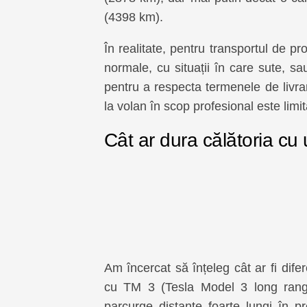
(4398 km).
În realitate, pentru transportul de pr
normale, cu situații în care sute, sa
pentru a respecta termenele de livra
la volan în scop profesional este limi
Cât ar dura călătoria cu 
Am încercat să înțeleg cât ar fi dife
cu TM 3 (Tesla Model 3 long range)
parcurge distante foarte lungi în pr