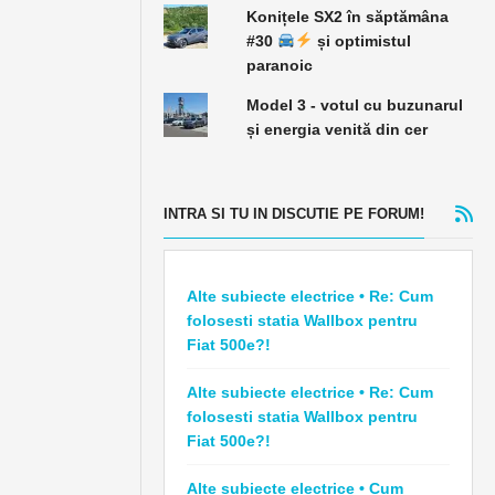
Konițele SX2 în săptămâna
#30
și optimistul
paranoic
Model 3 - votul cu buzunarul
și energia venită din cer
INTRA SI TU IN DISCUTIE PE FORUM!
Alte subiecte electrice • Re: Cum
folosesti statia Wallbox pentru
Fiat 500e?!
Alte subiecte electrice • Re: Cum
folosesti statia Wallbox pentru
Fiat 500e?!
Alte subiecte electrice • Cum