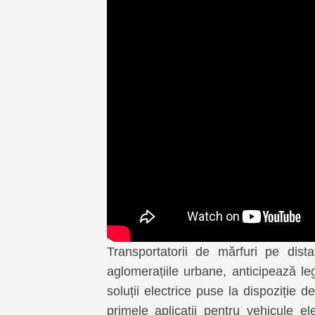
Transportatorii de mărfuri pe dista
aglomerațiile urbane, anticipează legi
soluții electrice puse la dispoziție
primele aplicații pentru vehicule e