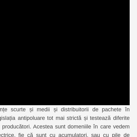
nțe scurte și medii și distribuitorii de pachete în
slația antipoluare tot mai strictă și testează diferite
 de producători. Acestea sunt domeniile în care vedem
lectrice, fie că sunt cu acumulatori, sau cu pile de