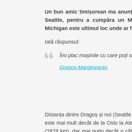
Un bun amic timișorean ma anunța
Seattle, pentru a cumpăra un M
Michigan este ultimul loc unde ar f
Iată răspunsul:
Îmi plac mașinile cu care poți 
Dragos Margineantu
Distanța dintre Dragoș și noi (Seattl
este mai mult decât de la Oslo la A
(2878 km), dar mai putin decât o căl