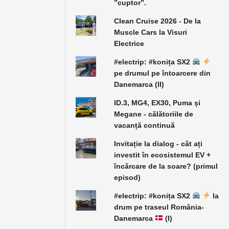
”cuptor”.
Clean Cruise 2026 - De la
Muscle Cars la Visuri
Electrice
#electrip: #konița SX2
pe drumul pe întoarcere din
Danemarca (II)
ID.3, MG4, EX30, Puma și
Megane - călătoriile de
vacanță continuă
Invitație la dialog - cât ați
investit în ecosistemul EV +
încărcare de la soare? (primul
episod)
#electrip: #konița SX2
la
drum pe traseul România-
Danemarca
(I)