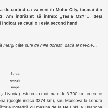
 de curând ca va veni în Motor City, tocmai din
3. Am îndrăznit să întreb: „Tesla M3?”… deși
i indicat sa cauți o Tesla second hand.
să mergi câte sute de mile dorești, dacă ai nevoie…
Sursa:
google
maps
e și Livonia) este ceva mai mare de 3.700 km, ceea ce
tena (google indica 3374 km), sau Moscova la Londra
ătorie ipotetică cu mașina de la Helsinki la Lisabona