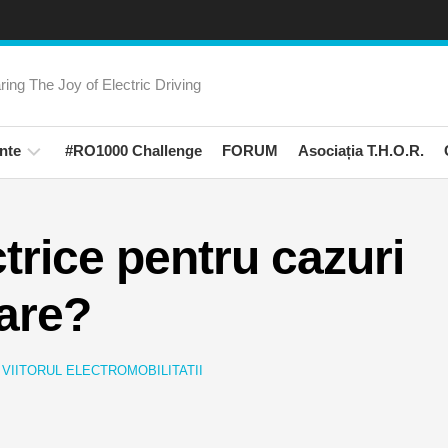
ring The Joy of Electric Driving
nte
#RO1000 Challenge
FORUM
Asociația T.H.O.R.
rienta
amanii
trice pentru cazuri
Trips!
zare?
ati
ali
N
VIITORUL ELECTROMOBILITATII
na
rica