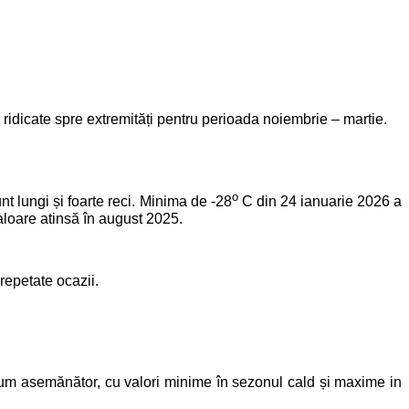
ri ridicate spre extremități pentru perioada noiembrie – martie.
o
nt lungi și foarte reci. Minima de -28
C din 24 ianuarie 2026 a
aloare atinsă în august 2025.
epetate ocazii.
nsum asemănător, cu valori minime în sezonul cald și maxime in