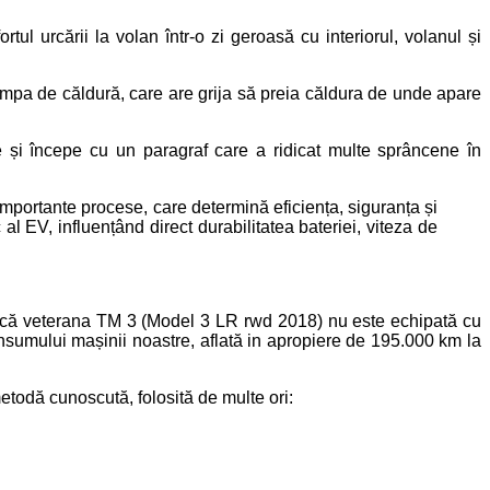
tul urcării la volan într-o zi geroasă cu interiorul, volanul și
pompa de căldură, care are grija să preia căldura de unde apare
e și începe cu un paragraf care a ridicat multe sprâncene în
importante procese, care determină eficiența, siguranța și
l EV, influențând direct durabilitatea bateriei, viteza de
l că veterana TM 3 (Model 3 LR rwd 2018) nu este echipată cu
sumului mașinii noastre, aflată in apropiere de 195.000 km la
etodă cunoscută, folosită de multe ori: