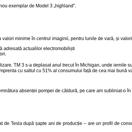
i nou exemplar de Model 3 „highland”.
u valori minime în centrul imaginii, pentru lunile de vară, și valo
ă adresată actualilor electromobiliști
ri.
lizare. TM 3 s-a deplasat anul trecut în Michigan, unde iernile su
t amprenta cu saltul cu 51% al consumului față de cea mai bună v
mnătura absenței pompei de căldură, pe care am subliniat-o în r
bat de Tesla după șapte ani de producție – are un profil de co