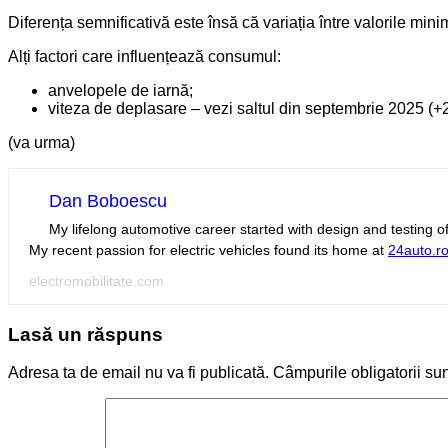
Diferența semnificativă este însă că variația între valorile mi
Alți factori care influențează consumul:
anvelopele de iarnă;
viteza de deplasare – vezi saltul din septembrie 2025 (+2
(va urma)
Dan Boboescu
My lifelong automotive career started with design and testing
My recent passion for electric vehicles found its home at
24auto.r
electromobilitate.com
Lasă un răspuns
Adresa ta de email nu va fi publicată.
Câmpurile obligatorii su