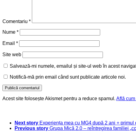
Comentariu
*
Nume
*
Email
*
Site web
Salvează-mi numele, emailul și site-ul web în acest naviga
Notifică-mă prin email când sunt publicate articole noi.
Acest site folosește Akismet pentru a reduce spamul.
Află cum 
Next story
Experiența mea cu MG4 după 2 ani + primul
Previous story
Grupa Mică 2.0 – reîntregirea familiei „co