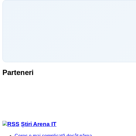
Parteneri
Știri Arena IT
Ceres e mai complicată decât părea