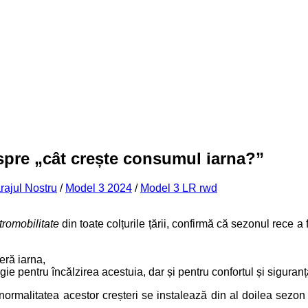
spre „cât crește consumul iarna?”
rajul Nostru
/
Model 3 2024
/
Model 3 LR rwd
tromobilitate
din toate colțurile țării, confirmă că sezonul rece a
eră iarna,
e pentru încălzirea acestuia, dar și pentru confortul și siguranț
 normalitatea acestor creșteri se instalează din al doilea sezon 