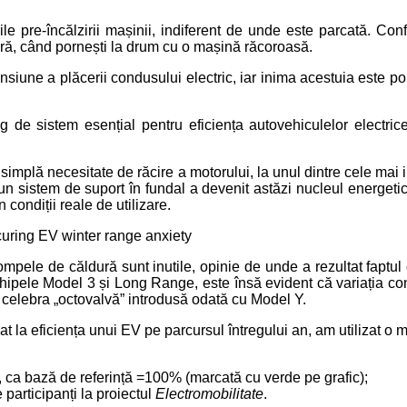
 pre-încălzirii mașinii, indiferent de unde este parcată. Confor
lară, când pornești la drum cu o mașină răcoroasă.
nsiune a plăcerii condusului electric, iar inima acestuia este 
de sistem esențial pentru eficiența autovehiculelor electric
mplă necesitate de răcire a motorului, la unul dintre cele mai 
 sistem de suport în fundal a devenit astăzi nucleul energetic a
 condiții reale de utilizare.
uring EV winter range anxiety
pele de căldură sunt inutile, opinie de unde a rezultat faptu
hipele Model 3 și Long Range, este însă evident că variația con
 celebra „octovalvă” introdusă odată cu Model Y.
la eficiența unui EV pe parcursul întregului an, am utilizat o m
, ca bază de referință =100% (marcată cu verde pe grafic);
participanți la proiectul
Electromobilitate
.