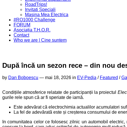
Menu
RoadTrips!
Invitati Speciali
Masina Mea Electrica
#RO1000 Challenge
FORUM
Asociația T.H.O.R.
Contact
Who we are | Cine suntem
După încă un sezon rece – din nou de
by
Dan Boboescu
—
mai 18, 2026 in
EV-Pedia
/
Featured
/
Ga
Condițiile atmosferice relatate de participanții la proiectul
Elec
gurile rele spun că ar fi speriate de iarnă.
Este adevărat că electrochimia actualilor acumulatori suf
La fel de adevărată este și creșterea consumului de energi
In comunitatea celor ce folosesc zilnic un automobil electric,
consum la bord, care aduc estimări de autonomie mult redusă.