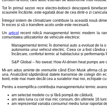
Tot în primul sezon rece electro-bobocii descoperă binefacerile
scaunele încălzite, este egalată doar de cea dintr-o zi canicu
Întregul sistem de climatizare contribuie la această nouă dime
în exces și să o transfere acolo unde este necesară.
Un
articol
recent ridică managementul termic modern la rang 
comunitatea utilizatorilor de vehicule electrice:
Managementul termic în domeniul auto a evoluat de la o si
autonomia unui vehicul electric. Ceea ce a fost cândva un
încărcare, confortul termic al habitaclului și performanța în
S&P Global – No sweat: How AI-driven heat pumps are c
Mi-am adus aminte de vremurile când Elon Musk afirma că pom
una. Analizând săptămânal datele transmise de colegii din ec
bord, este mai mare decât cea a suratelor mai noi, echipate cu
Pentru a exemplifica contribuția managementului termic avansat 
am selectat modele cu și fără pompă de căldură;
am ales luna cu cel mai mic consum, din ultimele 16 luni
am reprezentat variația consumul mediu lunar raportat de 