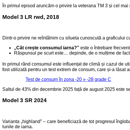
În primul episod aruncăm o privire la veterana TM 3 și cel ma
Model 3 LR rwd, 2018
Dintr-o privire ne reîntâlnim cu silueta cunoscută a graficului c
„Cât crește consumul iarna?”
este o întrebare frecvent
Răspunsul pe scurt este… depinde, de o mulțime de facto
In primul rând consumul este influențat de climă și cazul de uti
fost utilizată pentru un test extrem de consum, care și-a lăsa
Test de consum în zona -20 » -28 grade C
Saltul de 43% din decembrie 2025 față de august 2025 este se
Model 3 SR 2024
Varianta „highland” – care beneficiază de tot progresul înglo
lunile de iarna.