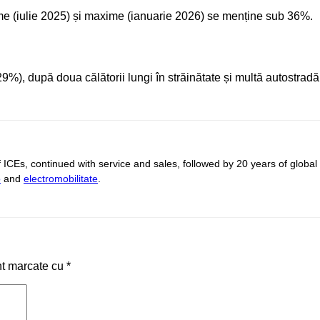
nime (iulie 2025) și maxime (ianuarie 2026) se menține sub 36%.
9%), după doua călătorii lungi în străinătate și multă autostradă
 of ICEs, continued with service and sales, followed by 20 years of gl
o
and
electromobilitate
.
nt marcate cu
*