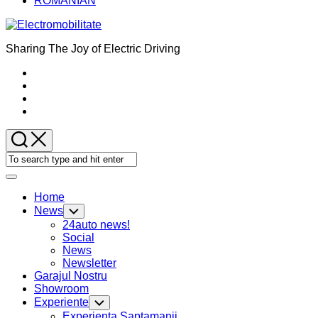
ROMANIAN
Sharing The Joy of Electric Driving
Expand
Menu
Home
News
Toggle
Child
24auto news!
Menu
Social
News
Newsletter
Current
Garajul Nostru
Page
Showroom
Parent
Experiente
Toggle
Child
Experienta Saptamanii