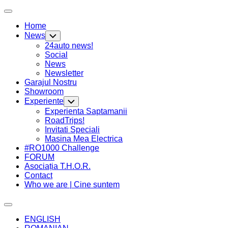
Skip
Expand
to
Menu
Home
content
News
Toggle
Child
24auto news!
Menu
Social
News
Newsletter
Current
Garajul Nostru
Page
Showroom
Parent
Experiente
Toggle
Child
Experienta Saptamanii
Menu
RoadTrips!
Invitati Speciali
Masina Mea Electrica
#RO1000 Challenge
FORUM
Asociația T.H.O.R.
Contact
Who we are | Cine suntem
Expand
Menu
ENGLISH