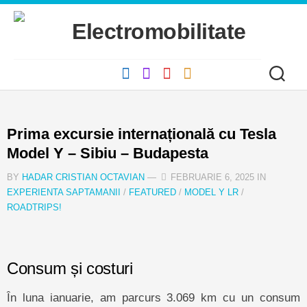
Skip
to
content
Prima excursie internațională cu Tesla
Model Y – Sibiu – Budapesta
BY
HADAR CRISTIAN OCTAVIAN
—
FEBRUARIE 6, 2025 IN
EXPERIENTA SAPTAMANII
/
FEATURED
/
MODEL Y LR
/
ROADTRIPS!
Consum și costuri
În luna ianuarie, am parcurs 3.069 km cu un consum