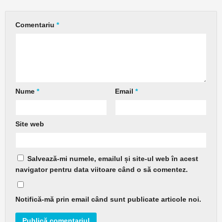
Comentariu
*
Nume
*
Email
*
Site web
Salvează-mi numele, emailul și site-ul web în acest
navigator pentru data viitoare când o să comentez.
Notifică-mă prin email când sunt publicate articole noi.