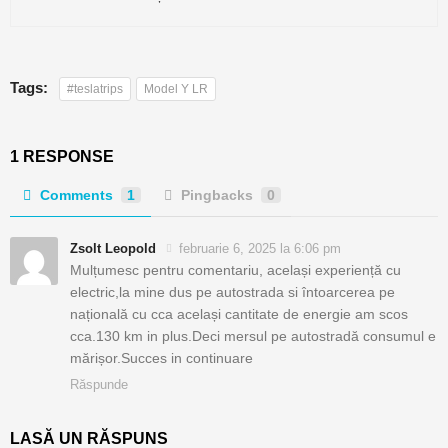
Tags:
#teslatrips
Model Y LR
1 RESPONSE
Comments
1
Pingbacks
0
Zsolt Leopold
februarie 6, 2025 la 6:06 pm
Mulțumesc pentru comentariu, același experiență cu
electric,la mine dus pe autostrada si întoarcerea pe
națională cu cca același cantitate de energie am scos
cca.130 km in plus.Deci mersul pe autostradă consumul e
mărișor.Succes in continuare
Răspunde
LASĂ UN RĂSPUNS