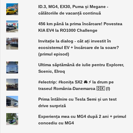
ID.3, MG4, EX30, Puma și Megane -
călătoriile de vacanță continuă
456 km până la prima încărcare! Povestea
KIA EV4 la RO1000 Challenge
Invitație la dialog - cât ați investit în
ecosistemul EV + încărcare de la soare?
(primul episod)
Ultima săptămână de iulie pentru Explorer,
Scenic, Elroq
#electrip: #konița SX2 🚘 ⚡️ la drum pe
traseul România-Danemarca 🇩🇰 (I)
Prima întâlnire cu Tesla Semi și un test
drive surpriză
Experiența mea cu MG4 după 2 ani + primul
concediu cu MG4