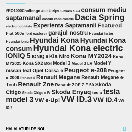
consum mediu
#RO1000Challenge
#teslatrips
Citroen e-C3
Dacia Spring
saptamanal
costuri kona electric
Experienta Saptamanii
Featured
electromobilitate
garajul nostru
Fiat 500e
ford explorer
Hyundai Inster
Hyundai Kona
Hyundai Kona
Hyundai Ioniq
Hyundai Kona electric
consum
IONIQ 5
Kona MY2024
Kia Niro
IONIQ 6
Kona
Model 3
Model Y
MY2025
Kona SX2
Model 3 LR
MG4
Peugeot e-208
Opel Corsa-e
nissan leaf
Peugeot
Renault Megane
Renault Megane e-
e-2008
Renault 5
Renault Zoe
Skoda
Tech
Renault ZOE Z.E.50
tesla
Skoda Enyaq
Citigo
tesla
Skoda Citigo e iV
VW ID.3
model 3
VW ID.4
VW e-Up!
VW
ID.7
HAI ALATURI DE NOI !