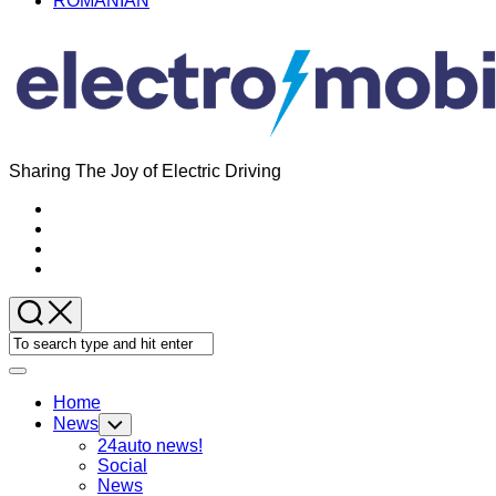
ROMANIAN
Sharing The Joy of Electric Driving
Expand
Menu
Home
News
Toggle
Child
24auto news!
Menu
Social
News