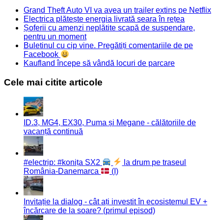
Grand Theft Auto VI va avea un trailer extins pe Netflix
Electrica plătește energia livrată seara în rețea
Șoferii cu amenzi neplătite scapă de suspendare,
pentru un moment
Buletinul cu cip vine. Pregătiți comentariile de pe
Facebook
Kaufland începe să vândă locuri de parcare
Cele mai citite articole
ID.3, MG4, EX30, Puma și Megane - călătoriile de
vacanță continuă
#electrip: #konița SX2
la drum pe traseul
România-Danemarca
(I)
Invitație la dialog - cât ați investit în ecosistemul EV +
încărcare de la soare? (primul episod)