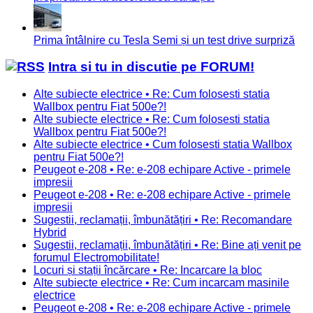
Prima întâlnire cu Tesla Semi și un test drive surpriză
Intra si tu in discutie pe FORUM!
Alte subiecte electrice • Re: Cum folosesti statia
Wallbox pentru Fiat 500e?!
Alte subiecte electrice • Re: Cum folosesti statia
Wallbox pentru Fiat 500e?!
Alte subiecte electrice • Cum folosesti statia Wallbox
pentru Fiat 500e?!
Peugeot e-208 • Re: e-208 echipare Active - primele
impresii
Peugeot e-208 • Re: e-208 echipare Active - primele
impresii
Sugestii, reclamații, îmbunătățiri • Re: Recomandare
Hybrid
Sugestii, reclamații, îmbunătățiri • Re: Bine ați venit pe
forumul Electromobilitate!
Locuri și stații încărcare • Re: Incarcare la bloc
Alte subiecte electrice • Re: Cum incarcam masinile
electrice
Peugeot e-208 • Re: e-208 echipare Active - primele