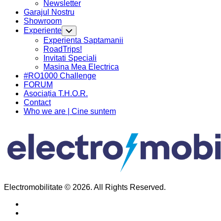
Newsletter
Current
Garajul Nostru
Page
Showroom
Parent
Experiente
Toggle
Child
Current
Experienta Saptamanii
Menu
Page
RoadTrips!
Parent
Invitati Speciali
Masina Mea Electrica
#RO1000 Challenge
FORUM
Asociația T.H.O.R.
Contact
Who we are | Cine suntem
Electromobilitate © 2026. All Rights Reserved.