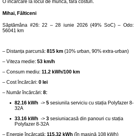
O încărcare la locul de muncă, fără costuri.
Mihai, Fălticeni
Săptămâna #26: 22 – 28 iunie 2026 (49% SoC) – Odo:
56041 km
– Distanța parcursă:
815 km
(10% urban, 90% extra-urban)
– Viteza medie:
53 km/h
– Consum mediu:
11.2 kWh/100 km
– Cost încărcări:
0 lei
– Număr încărcări:
8:
82.16 kWh
->
5
sesiunila serviciu cu stația Polyfazer 8-
32A
33.16 kWh
->
3
sesiuniacasă din panouri cu stația
Polyfazer 8-32A
– Energie încărcată:
115.32 kWh
(în mașină 108 kWh)