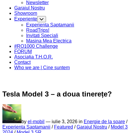
Newsletter
Current
Garajul Nostru
Page
Showroom
Parent
Experiente
Toggle
Child
Current
Experienta Saptamanii
Menu
Page
RoadTrips!
Parent
Invitati Speciali
Masina Mea Electrica
#RO1000 Challenge
FORUM
Asociația T.H.O.R.
Contact
Who we are | Cine suntem
Tesla Model 3 – a doua tinerețe?
by
el-mobil
—
iulie 3, 2026 in
Energie de la soare
/
Experienta Saptamanii
/
Featured
/
Garajul Nostru
/
Model 3
2024
/
Model 3 SR