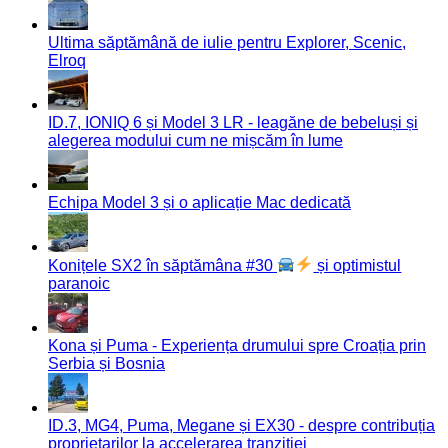
Ultima săptămână de iulie pentru Explorer, Scenic,
Elroq
ID.7, IONIQ 6 și Model 3 LR - leagăne de bebeluși și
alegerea modului cum ne mișcăm în lume
Echipa Model 3 și o aplicație Mac dedicată
Konițele SX2 în săptămâna #30
și optimistul
paranoic
Kona și Puma - Experiența drumului spre Croația prin
Serbia și Bosnia
ID.3, MG4, Puma, Megane și EX30 - despre contribuția
proprietarilor la accelerarea tranziției