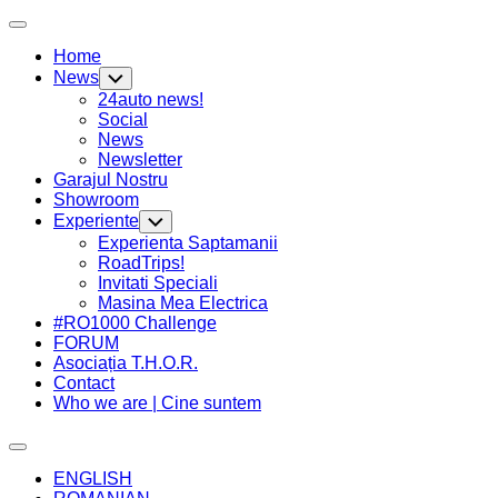
Skip
Expand
to
Menu
Home
content
News
Toggle
Child
24auto news!
Menu
Social
News
Newsletter
Current
Garajul Nostru
Page
Showroom
Parent
Experiente
Toggle
Child
Current
Experienta Saptamanii
Menu
Page
RoadTrips!
Parent
Invitati Speciali
Masina Mea Electrica
#RO1000 Challenge
FORUM
Asociația T.H.O.R.
Contact
Who we are | Cine suntem
Expand
Menu
ENGLISH