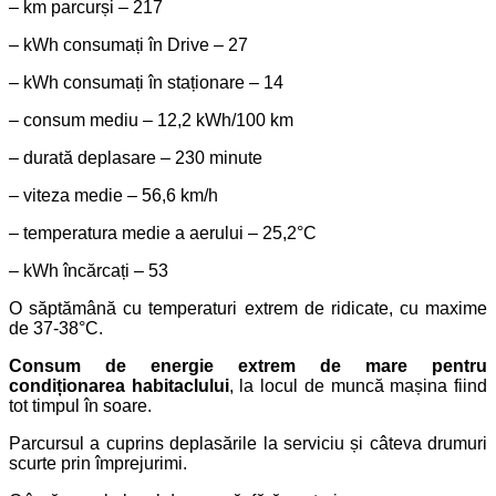
– km parcurși – 217
– kWh consumați în Drive – 27
– kWh consumați în staționare – 14
– consum mediu – 12,2 kWh/100 km
– durată deplasare – 230 minute
– viteza medie – 56,6 km/h
– temperatura medie a aerului – 25,2°C
– kWh încărcați – 53
O săptămână cu temperaturi extrem de ridicate, cu maxime
de 37-38°C.
Consum de energie extrem de mare pentru
condiționarea habitaclului
, la locul de muncă mașina fiind
tot timpul în soare.
Parcursul a cuprins deplasările la serviciu și câteva drumuri
scurte prin împrejurimi.