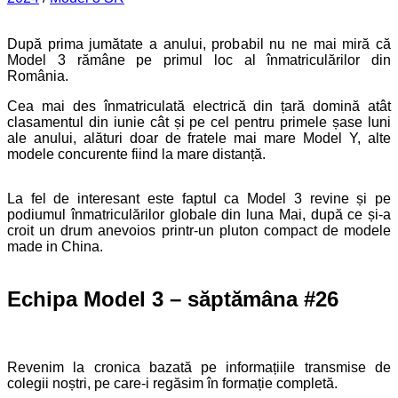
După prima jumătate a anului, probabil nu ne mai miră că
Model 3 rămâne pe primul loc al înmatriculărilor din
România.
Cea mai des înmatriculată electrică din țară domină atât
clasamentul din iunie cât și pe cel pentru primele șase luni
ale anului, alături doar de fratele mai mare Model Y, alte
modele concurente fiind la mare distanță.
La fel de interesant este faptul ca Model 3 revine și pe
podiumul înmatriculărilor globale din luna Mai, după ce și-a
croit un drum anevoios printr-un pluton compact de modele
made in China.
Echipa Model 3 – săptămâna #26
Revenim la cronica bazată pe informațiile transmise de
colegii noștri, pe care-i regăsim în formație completă.