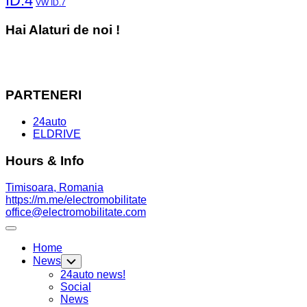
ID.4
VW ID.7
Hai Alaturi de noi !
PARTENERI
24auto
ELDRIVE
Hours & Info
Timisoara, Romania
https://m.me/electromobilitate
office@electromobilitate.com
Expand
Menu
Home
News
Toggle
Child
24auto news!
Menu
Social
News