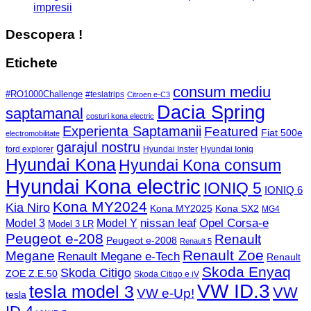
impresii
Descopera !
Etichete
consum mediu
#RO1000Challenge
#teslatrips
Citroen e-C3
Dacia Spring
saptamanal
costuri kona electric
Experienta Saptamanii
Featured
Fiat 500e
electromobilitate
garajul nostru
ford explorer
Hyundai Inster
Hyundai Ioniq
Hyundai Kona
Hyundai Kona consum
Hyundai Kona electric
IONIQ 5
IONIQ 6
Kona MY2024
Kia Niro
Kona MY2025
Kona SX2
MG4
Opel Corsa-e
Model 3
nissan leaf
Model Y
Model 3 LR
Peugeot e-208
Renault
Peugeot e-2008
Renault 5
Renault Zoe
Megane
Renault Megane e-Tech
Renault
Skoda Enyaq
Skoda Citigo
ZOE Z.E.50
Skoda Citigo e iV
VW ID.3
tesla model 3
VW
VW e-Up!
tesla