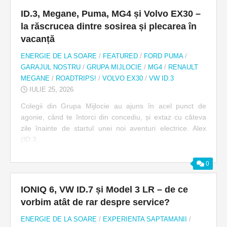
ID.3, Megane, Puma, MG4 și Volvo EX30 –
la răscrucea dintre sosirea și plecarea în
vacanță
ENERGIE DE LA SOARE
/
FEATURED
/
FORD PUMA
/
GARAJUL NOSTRU
/
GRUPA MIJLOCIE
/
MG4
/
RENAULT
MEGANE
/
ROADTRIPS!
/
VOLVO EX30
/
VW ID.3
IULIE 25, 2026
Colegii din Grupa Mijlocie au ajuns în acel punct de
agonie, când te întorci din concediu, și extaz cu câteva
zile înainte de startul unei noi aventuri electrice. Alex
(ID.3,...
0
IONIQ 6, VW ID.7 și Model 3 LR – de ce
vorbim atât de rar despre service?
ENERGIE DE LA SOARE
/
EXPERIENTA SAPTAMANII
/