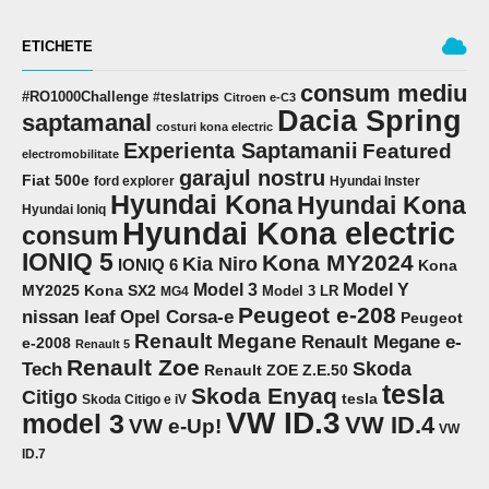
ETICHETE
consum mediu
#RO1000Challenge
#teslatrips
Citroen e-C3
Dacia Spring
saptamanal
costuri kona electric
Experienta Saptamanii
Featured
electromobilitate
garajul nostru
Fiat 500e
ford explorer
Hyundai Inster
Hyundai Kona
Hyundai Kona
Hyundai Ioniq
Hyundai Kona electric
consum
IONIQ 5
Kona MY2024
Kia Niro
IONIQ 6
Kona
Model 3
Model Y
MY2025
Kona SX2
Model 3 LR
MG4
Peugeot e-208
Opel Corsa-e
nissan leaf
Peugeot
Renault Megane
Renault Megane e-
e-2008
Renault 5
Renault Zoe
Skoda
Tech
Renault ZOE Z.E.50
tesla
Skoda Enyaq
Citigo
tesla
Skoda Citigo e iV
VW ID.3
model 3
VW ID.4
VW e-Up!
VW
ID.7