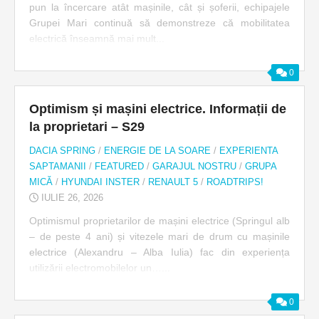
pun la încercare atât mașinile, cât și șoferii, echipajele
Grupei Mari continuă să demonstreze că mobilitatea
electrică înseamnă mai mult...
0
Optimism și mașini electrice. Informații de
la proprietari – S29
DACIA SPRING
/
ENERGIE DE LA SOARE
/
EXPERIENTA
SAPTAMANII
/
FEATURED
/
GARAJUL NOSTRU
/
GRUPA
MICĂ
/
HYUNDAI INSTER
/
RENAULT 5
/
ROADTRIPS!
IULIE 26, 2026
Optimismul proprietarilor de mașini electrice (Springul alb
– de peste 4 ani) și vitezele mari de drum cu mașinile
electrice (Alexandru – Alba Iulia) fac din experiența
utilizării electromobilelor un…...
0