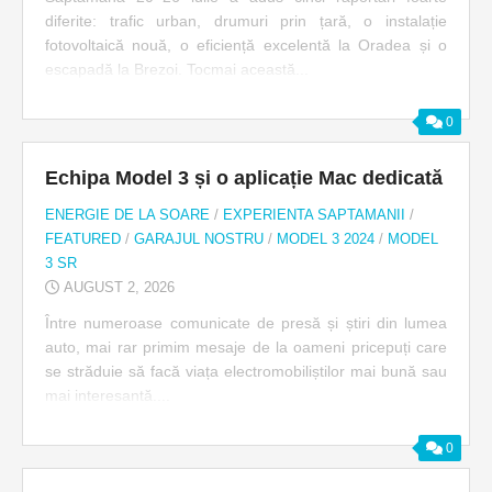
diferite: trafic urban, drumuri prin țară, o instalație
fotovoltaică nouă, o eficiență excelentă la Oradea și o
escapadă la Brezoi. Tocmai această...
0
Echipa Model 3 și o aplicație Mac dedicată
ENERGIE DE LA SOARE
/
EXPERIENTA SAPTAMANII
/
FEATURED
/
GARAJUL NOSTRU
/
MODEL 3 2024
/
MODEL
3 SR
AUGUST 2, 2026
Între numeroase comunicate de presă și știri din lumea
auto, mai rar primim mesaje de la oameni pricepuți care
se străduie să facă viața electromobiliștilor mai bună sau
mai interesantă....
0