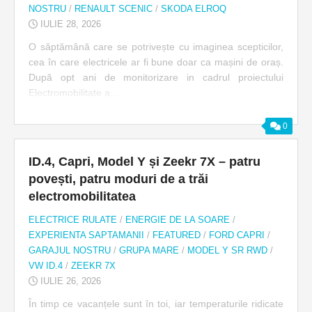
NOSTRU
/
RENAULT SCENIC
/
SKODA ELROQ
IULIE 28, 2026
O săptămână care se potrivește cu imaginea scepticilor,
cea în care electricele ar fi bune doar ca mașini de oraș.
După opt ani de monitorizare in cadrul proiectului
Electromobilitate a...
0
ID.4, Capri, Model Y și Zeekr 7X – patru
povești, patru moduri de a trăi
electromobilitatea
ELECTRICE RULATE
/
ENERGIE DE LA SOARE
/
EXPERIENTA SAPTAMANII
/
FEATURED
/
FORD CAPRI
/
GARAJUL NOSTRU
/
GRUPA MARE
/
MODEL Y SR RWD
/
VW ID.4
/
ZEEKR 7X
IULIE 26, 2026
În timp ce vacanțele sunt în toi, iar temperaturile ridicate