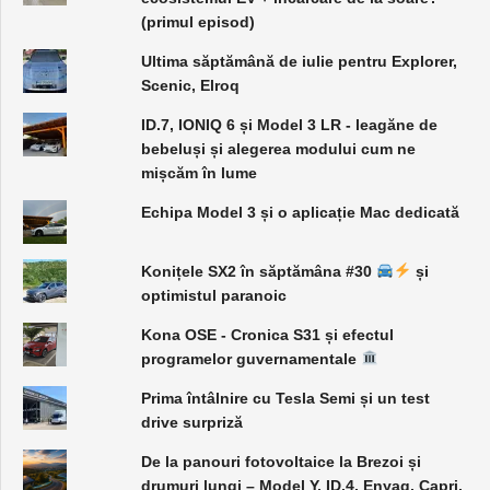
(primul episod)
Ultima săptămână de iulie pentru Explorer,
Scenic, Elroq
ID.7, IONIQ 6 și Model 3 LR - leagăne de
bebeluși și alegerea modului cum ne
mișcăm în lume
Echipa Model 3 și o aplicație Mac dedicată
Konițele SX2 în săptămâna #30
și
optimistul paranoic
Kona OSE - Cronica S31 și efectul
programelor guvernamentale
Prima întâlnire cu Tesla Semi și un test
drive surpriză
De la panouri fotovoltaice la Brezoi și
drumuri lungi – Model Y, ID.4, Enyaq, Capri,