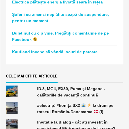
Electrica plătește energia livrată seara în rețea
Șoferii cu amenzi neplătite scapă de suspendare,
pentru un moment
Buletinul cu cip vine. Pregătiți comentariile de pe
Facebook
Kaufland începe să vândă locuri de parcare
CELE MAI CITITE ARTICOLE
ID.3, MG4, EX30, Puma și Megane -
călătoriile de vacanță continuă
#electrip: #konița SX2
la drum pe
traseul România-Danemarca
(I)
Invitație la dialog - cât ați investit în
ecosistemul EV + încărcare de la soare?