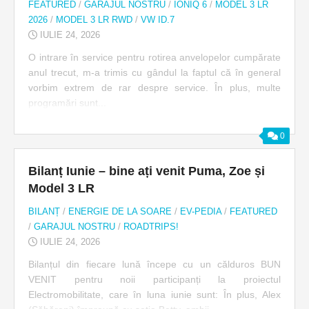
FEATURED
/
GARAJUL NOSTRU
/
IONIQ 6
/
MODEL 3 LR
2026
/
MODEL 3 LR RWD
/
VW ID.7
IULIE 24, 2026
O intrare în service pentru rotirea anvelopelor cumpărate
anul trecut, m-a trimis cu gândul la faptul că în general
vorbim extrem de rar despre service. În plus, multe
programări sunt...
0
Bilanț Iunie – bine ați venit Puma, Zoe și
Model 3 LR
BILANȚ
/
ENERGIE DE LA SOARE
/
EV-PEDIA
/
FEATURED
/
GARAJUL NOSTRU
/
ROADTRIPS!
IULIE 24, 2026
Bilanțul din fiecare lună începe cu un călduros BUN
VENIT pentru noii participanți la proiectul
Electromobilitate, care în luna iunie sunt: În plus, Alex