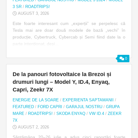
3 SR
/
ROADTRIPS!
AUGUST 3, 2026
Este foarte interesant cum „experții” se perpelesc că
Tesla mai are doar două modele de bază „vechi” în
producție, Cybertruck, Cybercab și Semi fiind date la o
parte intenționat, deși...
0
De la panouri fotovoltaice la Brezoi și
drumuri lungi – Model Y, ID.4, Enyaq,
Capri, Zeekr 7X
ENERGIE DE LA SOARE
/
EXPERIENTA SAPTAMANII
/
FEATURED
/
FORD CAPRI
/
GARAJUL NOSTRU
/
GRUPA
MARE
/
ROADTRIPS!
/
SKODA ENYAQ
/
VW ID.4
/
ZEEKR
7X
AUGUST 2, 2026
Săptămâna 20–26 iulie a adus cinci raportări foarte