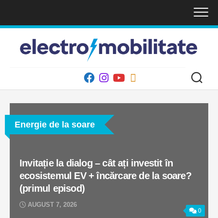
Skip
to
content
Energie de la soare
Invitație la dialog – cât ați investit în
ecosistemul EV + încărcare de la soare?
(primul episod)
AUGUST 7, 2026
0