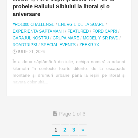
probele Raliului Sibiului la litoral și o
aniversare
#RO1000 CHALLENGE
/
ENERGIE DE LA SOARE
/
EXPERIENTA SAPTAMANII
/
FEATURED
/
FORD CAPRI
/
GARAJUL NOSTRU
/
GRUPA MARE
/
MODEL Y SR RWD
/
ROADTRIPS!
/
SPECIAL EVENTS
/
ZEEKR 7X
IULIE 21, 2026
În a doua săptămână din iulie, echipa noastră a adunat
kilometri în contexte foarte diferite: de la escapade
montane și drumuri urbane până la ieșiri pe litoral și
naveta obișnuită....
Page 1 of 3
1
2
3
»