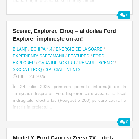
(Săbăreni) împreună cu soția Betty, ambii...
0
Scenic, Explorer, Elroq – al doilea Ford
Explorer împlinește un an!
BILANȚ
/
ECHIPA 4.4
/
ENERGIE DE LA SOARE
/
EXPERIENTA SAPTAMANII
/
FEATURED
/
FORD
EXPLORER
/
GARAJUL NOSTRU
/
RENAULT SCENIC
/
SKODA ELROQ
/
SPECIAL EVENTS
IULIE 23, 2026
În 24 iulie 2025 primeam primele informații de la
Timișoara despre un Ford Explorer, care avea să ia locul
îndrăgitului electro-leu (Peugeot e-208) pe care Laura l-a
înscris în proiectul...
0
Model Y, Ford Capri și Zeekr 7X – de la