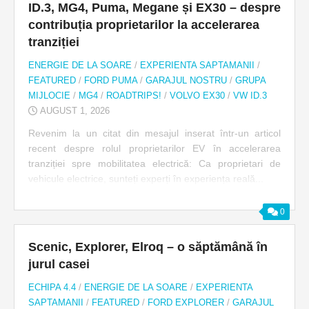
ID.3, MG4, Puma, Megane și EX30 – despre
contribuția proprietarilor la accelerarea
tranziției
ENERGIE DE LA SOARE
/
EXPERIENTA SAPTAMANII
/
FEATURED
/
FORD PUMA
/
GARAJUL NOSTRU
/
GRUPA
MIJLOCIE
/
MG4
/
ROADTRIPS!
/
VOLVO EX30
/
VW ID.3
AUGUST 1, 2026
Revenim la un citat din mesajul inserat într-un articol
recent despre rolul proprietarilor EV în accelerarea
tranziției spre mobilitatea electrică: Ca proprietari de
vehicule electrice, sunteți experți în experiența reală...
0
Scenic, Explorer, Elroq – o săptămână în
jurul casei
ECHIPA 4.4
/
ENERGIE DE LA SOARE
/
EXPERIENTA
SAPTAMANII
/
FEATURED
/
FORD EXPLORER
/
GARAJUL