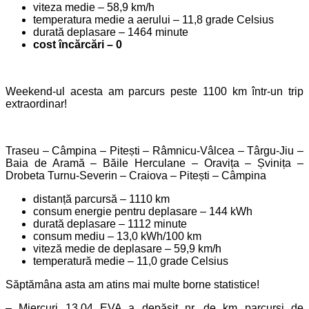
viteza medie – 58,9 km/h
temperatura medie a aerului – 11,8 grade Celsius
durată deplasare – 1464 minute
cost încărcări – 0
Weekend-ul acesta am parcurs peste 1100 km într-un trip
extraordinar!
Traseu – Câmpina – Pitești – Râmnicu-Vâlcea – Târgu-Jiu –
Baia de Aramă – Băile Herculane – Oravița – Șvinița –
Drobeta Turnu-Severin – Craiova – Pitești – Câmpina
distanță parcursă – 1110 km
consum energie pentru deplasare – 144 kWh
durată deplasare – 1112 minute
consum mediu – 13,0 kWh/100 km
viteză medie de deplasare – 59,9 km/h
temperatură medie – 11,0 grade Celsius
Săptămâna asta am atins mai multe borne statistice!
– Miercuri 13.04 EVA a depășit nr. de km parcurși de