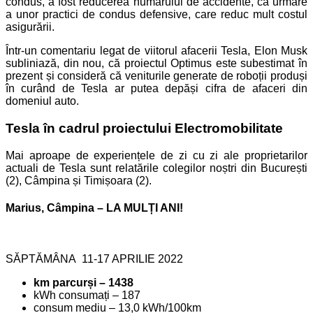
condus, a fost reducerea numărului de accidente, ca urmare
a unor practici de condus defensive, care reduc mult costul
asigurării.
Într-un comentariu legat de viitorul afacerii Tesla, Elon Musk
subliniază, din nou, că proiectul Optimus este subestimat în
prezent și consideră că veniturile generate de roboții produși
în curând de Tesla ar putea depăși cifra de afaceri din
domeniul auto.
Tesla în cadrul proiectului Electromobilitate
Mai aproape de experiențele de zi cu zi ale proprietarilor
actuali de Tesla sunt relatările colegilor noștri din București
(2), Câmpina și Timișoara (2).
Marius, Câmpina – LA MULȚI ANI!
SĂPTĂMÂNA 11-17 APRILIE 2022
km parcurși – 1438
kWh consumați – 187
consum mediu – 13,0 kWh/100km