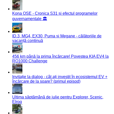
Kona OSE - Cronica S31 și efectul programelor
guvernamentale 🏛️
ID.3, MG4, EX30, Puma și Megane - călătoriile de
vacanță continuă
456 km până la prima încărcare! Povestea KIA EV4 la
RO1000 Challenge
Invitație la dialog - cât ați investit în ecosistemul EV +
încărcare de la soare? (primul episod)
Ultima săptămână de iulie pentru Explorer, Scenic,
Elroq