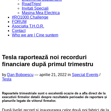
Menu
RoadTrips!
Invitati Speciali
Masina Mea Electrica
#RO1000 Challenge
FORUM
Asociația T.H.O.R.
Contact
Who we are | Cine suntem
Tesla raportează noi recorduri
financiare după primul trimestru
by
Dan Boboescu
—
aprilie 21, 2022 in
Special Events
/
Tesla
Rapoartele trimestriale sunt o excelentă ocazie de a afla direct de la
executivii firmelor detalii despre rezultatele perioadei de raportare și
planurile legate de viitorul firmelor.
După livrări record și inaugurarea celor două noi fabrici de la