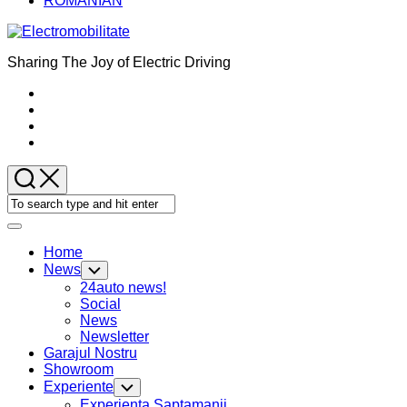
ROMANIAN
Sharing The Joy of Electric Driving
Expand
Menu
Home
News
Toggle
Child
24auto news!
Menu
Social
News
Newsletter
Garajul Nostru
Showroom
Experiente
Toggle
Child
Experienta Saptamanii