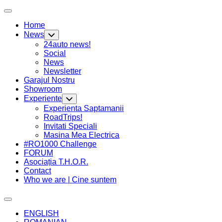
Skip
Expand
to
Menu
Home
content
News
Toggle
Child
24auto news!
Menu
Social
News
Newsletter
Garajul Nostru
Showroom
Experiente
Toggle
Child
Experienta Saptamanii
Menu
RoadTrips!
Invitati Speciali
Masina Mea Electrica
#RO1000 Challenge
FORUM
Asociația T.H.O.R.
Contact
Who we are | Cine suntem
Expand
Menu
ENGLISH