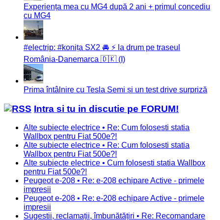
Experiența mea cu MG4 după 2 ani + primul concediu
cu MG4
#electrip: #konița SX2 🚘 ⚡️ la drum pe traseul
România-Danemarca 🇩🇰 (I)
Prima întâlnire cu Tesla Semi și un test drive surpriză
Intra si tu in discutie pe FORUM!
Alte subiecte electrice • Re: Cum folosesti statia
Wallbox pentru Fiat 500e?!
Alte subiecte electrice • Re: Cum folosesti statia
Wallbox pentru Fiat 500e?!
Alte subiecte electrice • Cum folosesti statia Wallbox
pentru Fiat 500e?!
Peugeot e-208 • Re: e-208 echipare Active - primele
impresii
Peugeot e-208 • Re: e-208 echipare Active - primele
impresii
Sugestii, reclamații, îmbunătățiri • Re: Recomandare