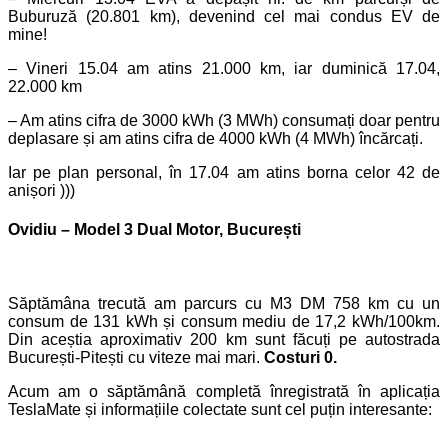
Buburuză (20.801 km), devenind cel mai condus EV de
mine!
– Vineri 15.04 am atins 21.000 km, iar duminică 17.04,
22.000 km
– Am atins cifra de 3000 kWh (3 MWh) consumați doar pentru
deplasare și am atins cifra de 4000 kWh (4 MWh) încărcați.
Iar pe plan personal, în 17.04 am atins borna celor 42 de
anișori )))
Ovidiu – Model 3 Dual Motor, București
Săptămâna trecută am parcurs cu M3 DM 758 km cu un
consum de 131 kWh și consum mediu de 17,2 kWh/100km.
Din aceștia aproximativ 200 km sunt făcuți pe autostrada
București-Pitești cu viteze mai mari.
Costuri 0.
Acum am o săptămână completă înregistrată în aplicația
TeslaMate și informațiile colectate sunt cel puțin interesante: