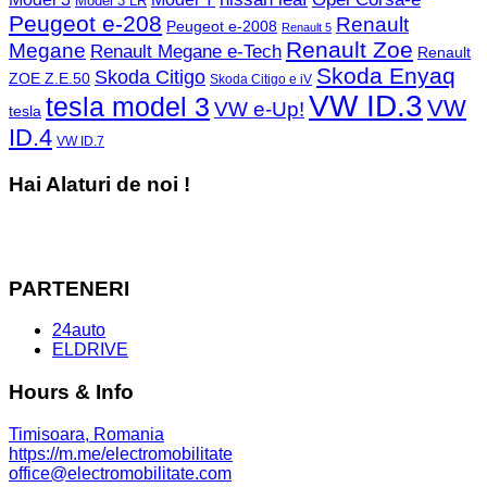
Model 3 LR
Peugeot e-208
Renault
Peugeot e-2008
Renault 5
Renault Zoe
Megane
Renault Megane e-Tech
Renault
Skoda Enyaq
Skoda Citigo
ZOE Z.E.50
Skoda Citigo e iV
VW ID.3
tesla model 3
VW
VW e-Up!
tesla
ID.4
VW ID.7
Hai Alaturi de noi !
PARTENERI
24auto
ELDRIVE
Hours & Info
Timisoara, Romania
https://m.me/electromobilitate
office@electromobilitate.com