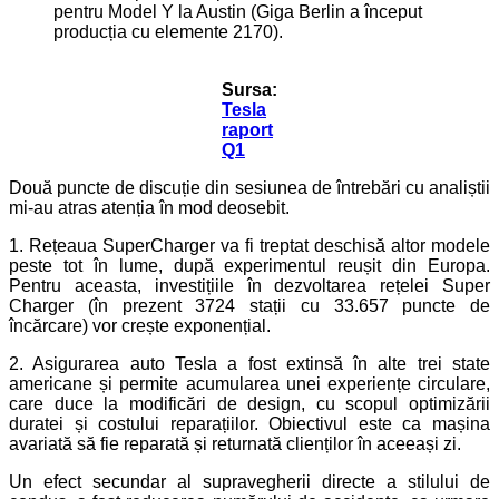
pentru Model Y la Austin (Giga Berlin a început
producția cu elemente 2170).
Sursa:
Tesla
raport
Q1
Două puncte de discuție din sesiunea de întrebări cu analiștii
mi-au atras atenția în mod deosebit.
1. Rețeaua SuperCharger va fi treptat deschisă altor modele
peste tot în lume, după experimentul reușit din Europa.
Pentru aceasta, investițiile în dezvoltarea rețelei Super
Charger (în prezent 3724 stații cu 33.657 puncte de
încărcare) vor crește exponențial.
2. Asigurarea auto Tesla a fost extinsă în alte trei state
americane și permite acumularea unei experiențe circulare,
care duce la modificări de design, cu scopul optimizării
duratei și costului reparațiilor. Obiectivul este ca mașina
avariată să fie reparată și returnată clienților în aceeași zi.
Un efect secundar al supravegherii directe a stilului de