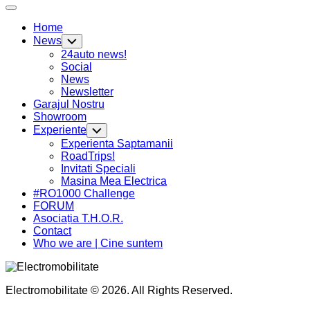
Expand
Menu
Home
News
Toggle
Child
24auto news!
Menu
Social
News
Newsletter
Garajul Nostru
Showroom
Experiente
Toggle
Child
Experienta Saptamanii
Menu
RoadTrips!
Invitati Speciali
Masina Mea Electrica
#RO1000 Challenge
FORUM
Asociația T.H.O.R.
Contact
Who we are | Cine suntem
Electromobilitate © 2026. All Rights Reserved.