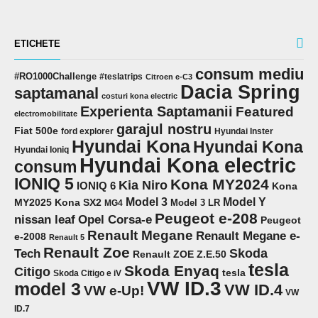
ETICHETE
consum mediu
#RO1000Challenge
#teslatrips
Citroen e-C3
Dacia Spring
saptamanal
costuri kona electric
Experienta Saptamanii
Featured
electromobilitate
garajul nostru
Fiat 500e
ford explorer
Hyundai Inster
Hyundai Kona
Hyundai Kona
Hyundai Ioniq
Hyundai Kona electric
consum
IONIQ 5
Kona MY2024
Kia Niro
IONIQ 6
Kona
Model 3
Model Y
MY2025
Kona SX2
Model 3 LR
MG4
Peugeot e-208
Opel Corsa-e
nissan leaf
Peugeot
Renault Megane
Renault Megane e-
e-2008
Renault 5
Renault Zoe
Skoda
Tech
Renault ZOE Z.E.50
tesla
Skoda Enyaq
Citigo
tesla
Skoda Citigo e iV
VW ID.3
model 3
VW ID.4
VW e-Up!
VW
ID.7