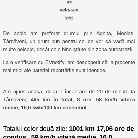
pe
coborare
6%!
De acolo am preferat drumul prin Agnita, Mediaș,
Târnăveni, un drum bun pentru cei ce vor să vadă mai
multe peisaje, decât cele bine-știute din zona autostrazii.
La o verificare cu EVnotify, am descoperit că la procente
mai mici ale bateriei raportările sunt identice.
Am ajuns acasă, după o încărcare de 20 de minute la
Târnăveni,
465 km în total, 8 ore, 58 km/h viteza
medie, 16,6 kwh/100 km consumul.
Totalul celor două zile:
1001 km 17,06 ore de
condus, 59 km/h viteză medie, 16,0