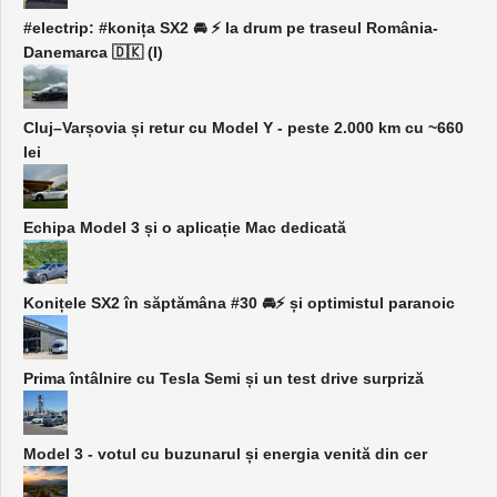
#electrip: #konița SX2 🚘 ⚡️ la drum pe traseul România-
Danemarca 🇩🇰 (I)
Cluj–Varșovia și retur cu Model Y - peste 2.000 km cu ~660
lei
Echipa Model 3 și o aplicație Mac dedicată
Konițele SX2 în săptămâna #30 🚘⚡️ și optimistul paranoic
Prima întâlnire cu Tesla Semi și un test drive surpriză
Model 3 - votul cu buzunarul și energia venită din cer