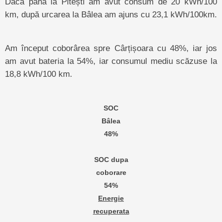
Dacă până la Pitești am avut consum de 20 kWh/100
km, după urcarea la Bâlea am ajuns cu 23,1 kWh/100km.
Am început coborârea spre Cârțișoara cu 48%, iar jos
am avut bateria la 54%, iar consumul mediu scăzuse la
18,8 kWh/100 km.
SOC
Bâlea
48%
SOC dupa
coborare
54%
Energie
recuperata