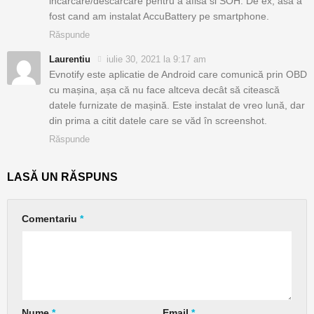
incarcare/descarcare pentru a afisa si SOH. De ex, asa a
fost cand am instalat AccuBattery pe smartphone.
Răspunde
Laurentiu
iulie 30, 2021 la 9:17 am
Evnotify este aplicatie de Android care comunică prin OBD
cu mașina, așa că nu face altceva decât să citească
datele furnizate de mașină. Este instalat de vreo lună, dar
din prima a citit datele care se văd în screenshot.
Răspunde
LASĂ UN RĂSPUNS
Comentariu
*
Nume
*
Email
*