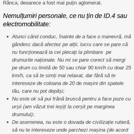
Rânca, deoarece a fost mai puțin aglomerat.
Nemulțumiri personale, ce nu țin de ID.4 sau
electromobilitate:
Atunci când conduc, înainte de a face o manevră, mă
gândesc dacă afectez pe alții, lucru care se pare că
nu funcționează la cei plecați la plimbare pe
drumurile naționale. Nu mi se pare corect să mergi
pe drum cu limită de 50 sau chiar 90 km/h cu doar 25
km/h, ca să te simți mai relaxat, dar fără să te
intereseze de coloana de 20 de mașini din spatele
tău, care nu pot depăși;
Nu este ok să pui frână bruscă pentru a face poze cu
urșii (am văzut trei ieșiți la cerșit pe marginea
drumului)
;
De asemenea, nu este o dovada de civilizație rutieră,
să nu te intereseze unde parchezi mașina (de acord