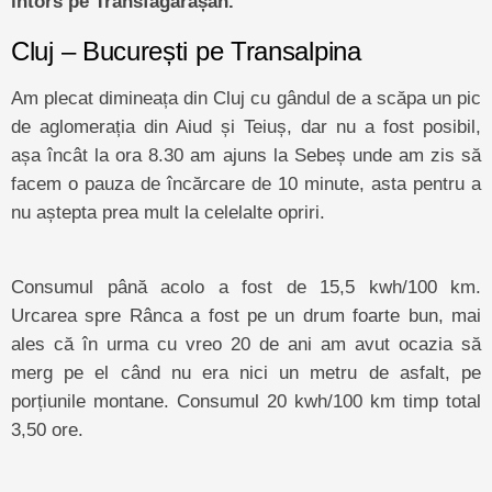
întors pe Transfăgărășan.
Cluj – București pe Transalpina
Am plecat dimineața din Cluj cu gândul de a scăpa un pic
de aglomerația din Aiud și Teiuș, dar nu a fost posibil,
așa încât la ora 8.30 am ajuns la Sebeș unde am zis să
facem o pauza de încărcare de 10 minute, asta pentru a
nu aștepta prea mult la celelalte opriri.
Consumul până acolo a fost de 15,5 kwh/100 km.
Urcarea spre Rânca a fost pe un drum foarte bun, mai
ales că în urma cu vreo 20 de ani am avut ocazia să
merg pe el când nu era nici un metru de asfalt, pe
porțiunile montane. Consumul 20 kwh/100 km timp total
3,50 ore.