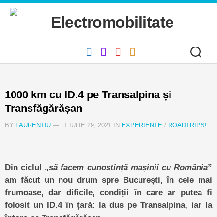
Skip
to
content
1000 km cu ID.4 pe Transalpina și
Transfăgărășan
BY
LAURENTIU
—
IULIE 29, 2021 IN
EXPERIENTE
/
ROADTRIPS!
Din ciclul „
să facem cunoștință mașinii cu România
”
am făcut un nou drum spre București, în cele mai
frumoase, dar dificile, condiții în care ar putea fi
folosit un ID.4 în țară: la dus pe Transalpina, iar la