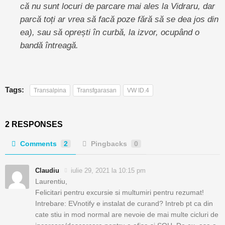
că nu sunt locuri de parcare mai ales la Vidraru, dar
parcă toți ar vrea să facă poze fără să se dea jos din
ea), sau să oprești în curbă, la izvor, ocupând o
bandă întreagă.
Tags:
Transalpina
Transfgarasan
VW ID.4
2 RESPONSES
Comments
2
Pingbacks
0
Claudiu
iulie 29, 2021 la 10:15 pm
Laurentiu,
Felicitari pentru excursie si multumiri pentru rezumat!
Intrebare: EVnotify e instalat de curand? Intreb pt ca din
cate stiu in mod normal are nevoie de mai multe cicluri de