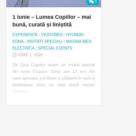
0
1 iunie – Lumea Copiilor – mai
bună, curată și liniștită
EXPERIENTE
/
FEATURED
/
HYUNDAI
KONA
/
INVITATI SPECIALI
/
MASINA MEA
ELECTRICA
/
SPECIAL EVENTS
IUNIE 1, 2026
De Ziua Copiilor avem un invitat special
din zona Clujului. Carla are 12 ani, din
care aproape jumătate a călătorit în țară și
strainatate doar cu cele două mașini
electrice...