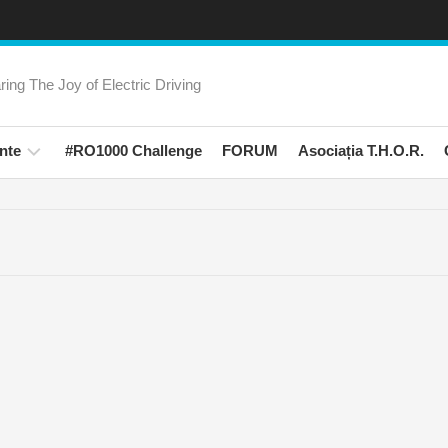
ring The Joy of Electric Driving
nte
#RO1000 Challenge
FORUM
Asociația T.H.O.R.
rienta
amanii
Trips!
ati
ali
na
rica