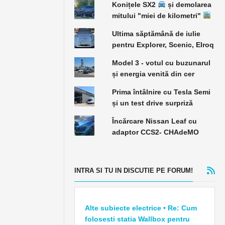
Konițele SX2
și demolarea
mitului "miei de kilometri"
Ultima săptămână de iulie
pentru Explorer, Scenic, Elroq
Model 3 - votul cu buzunarul
și energia venită din cer
Prima întâlnire cu Tesla Semi
și un test drive surpriză
Încărcare Nissan Leaf cu
adaptor CCS2- CHAdeMO
INTRA SI TU IN DISCUTIE PE FORUM!
Alte subiecte electrice • Re: Cum
folosesti statia Wallbox pentru