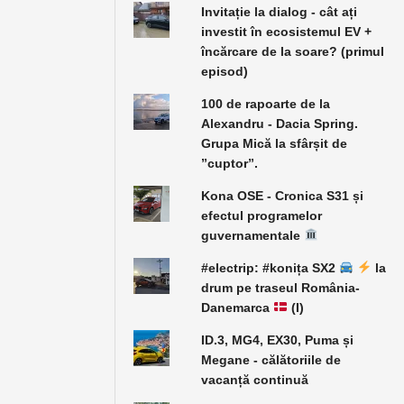
Invitație la dialog - cât ați
investit în ecosistemul EV +
încărcare de la soare? (primul
episod)
100 de rapoarte de la
Alexandru - Dacia Spring.
Grupa Mică la sfârșit de
”cuptor”.
Kona OSE - Cronica S31 și
efectul programelor
guvernamentale
#electrip: #konița SX2
la
drum pe traseul România-
Danemarca
(I)
ID.3, MG4, EX30, Puma și
Megane - călătoriile de
vacanță continuă