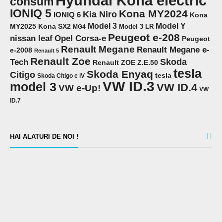
Hyundai Kona electric
consum
IONIQ 5
Kona MY2024
Kia Niro
IONIQ 6
Kona
Model 3
Model Y
MY2025
Kona SX2
Model 3 LR
MG4
Peugeot e-208
Opel Corsa-e
nissan leaf
Peugeot
Renault Megane
Renault Megane e-
e-2008
Renault 5
Renault Zoe
Skoda
Tech
Renault ZOE Z.E.50
tesla
Skoda Enyaq
Citigo
tesla
Skoda Citigo e iV
VW ID.3
model 3
VW ID.4
VW e-Up!
VW
ID.7
HAI ALATURI DE NOI !