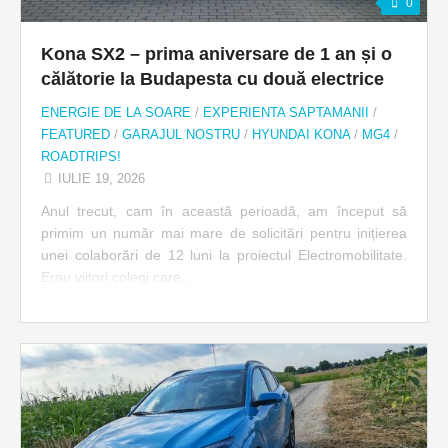
0
Kona SX2 – prima aniversare de 1 an și o
călătorie la Budapesta cu două electrice
ENERGIE DE LA SOARE
/
EXPERIENTA SAPTAMANII
/
FEATURED
/
GARAJUL NOSTRU
/
HYUNDAI KONA
/
MG4
/
ROADTRIPS!
IULIE 19, 2026
Anul trecut, cam în această perioadă, am început să
primim un număr mai mare de solicitări pentru inițierea
unei colaborări de 12 luni la proiectul Electromobilitate.
Erau viitori colegi care...