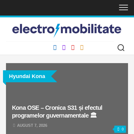
Skip
to
content
Hyundai Kona
Kona OSE – Cronica S31 și efectul
programelor guvernamentale 🏛️
AUGUST 7, 2026
0