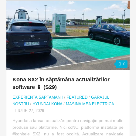
0
Kona SX2 în săptămâna actualizărilor
software 📱 (S29)
EXPERIENTA SAPTAMANII
/
FEATURED
/
GARAJUL
NOSTRU
/
HYUNDAI KONA
/
MASINA MEA ELECTRICA
IULIE 27, 2026
Hyundai a lansat actualizări pentru navigație pe mai multe
produse sau platforme. Nici ccNC, platforma instalată pe
#konițele SX2, nu a fost ocolită. Actualizare navigație