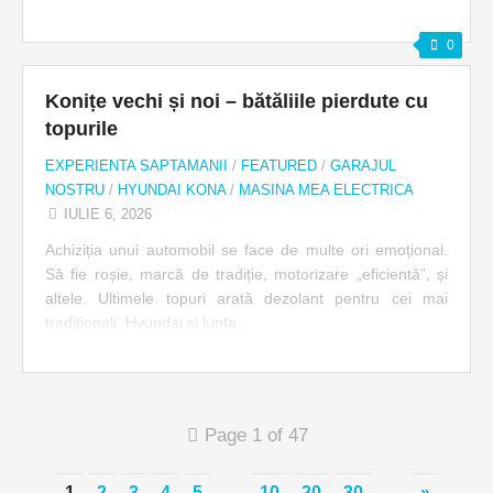
0
Konițe vechi și noi – bătăliile pierdute cu
topurile
EXPERIENTA SAPTAMANII
/
FEATURED
/
GARAJUL
NOSTRU
/
HYUNDAI KONA
/
MASINA MEA ELECTRICA
IULIE 6, 2026
Achiziția unui automobil se face de multe ori emoțional.
Să fie roșie, marcă de tradiție, motorizare „eficientă”, și
altele. Ultimele topuri arată dezolant pentru cei mai
tradiționali. Hyundai și lupta...
Page 1 of 47
1
2
3
4
5
...
10
20
30
...
»