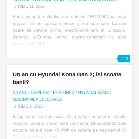
IULIE 11, 2026
Până așteptăm clarificarea datelor #RO1000Challenge
propun să ne aplecăm peste știrea prin care Europa
poate să devină primul electro-continent în următorul
deceniu. e-Europa, primul electro-continent Nu este
prima oară când...
2
Un an cu Hyundai Kona Gen 2; își scoate
banii?
BILANȚ
/
EV-PEDIA
/
FEATURED
/
HYUNDAI KONA
/
MASINA MEA ELECTRICA
IULIE 7, 2026
Încep direct cu concluzia: da, merită, iar pentru nevoile
noastre, bateria „mică” este suficientă. După standardele
actuale, să pui doar 48 kWh de baterie pe segmentul C-
SUV e neobișnuit, însă...