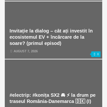
Invitație la dialog – cât ați investit în
ecosistemul EV + încărcare de la
soare? (primul episod)
AUGUST 7, 2026
0
#electrip: #konița SX2 🚘 ⚡️ la drum pe
traseul România-Danemarca 🇩🇰 (I)