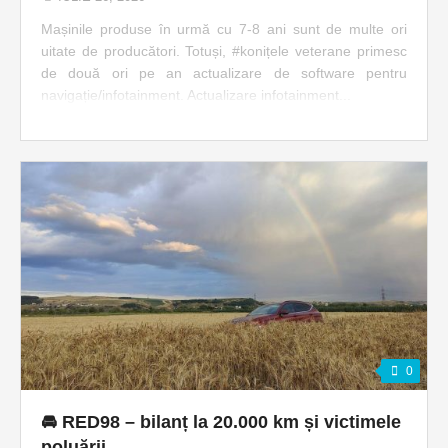
Mașinile produse în urmă cu 7-8 ani sunt de multe ori
uitate de producători. Totuși, #konițele veterane primesc
de două ori pe an actualizare de software pentru
navigație/infotainment. Actualizare infotainment...
0
🚘 RED98 – bilanț la 20.000 km și victimele
poluării