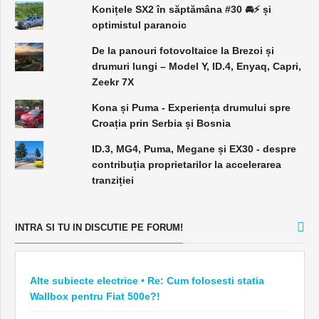
Konițele SX2 în săptămâna #30 🚘⚡️ și
optimistul paranoic
De la panouri fotovoltaice la Brezoi și
drumuri lungi – Model Y, ID.4, Enyaq, Capri,
Zeekr 7X
Kona și Puma - Experiența drumului spre
Croația prin Serbia și Bosnia
ID.3, MG4, Puma, Megane și EX30 - despre
contribuția proprietarilor la accelerarea
tranziției
INTRA SI TU IN DISCUTIE PE FORUM!
Alte subiecte electrice • Re: Cum folosesti statia
Wallbox pentru Fiat 500e?!