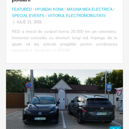
FEATURED
/
HYUNDAI KONA
/
MASINA MEA ELECTRICA
/
SPECIAL EVENTS
/
VIITORUL ELECTROMOBILITATII
IULIE 21, 2026
RED a trecut de curând borna 20.000 km pe odometru.
Iminentul concediu cu drumuri lungi mă împinge de la
spate să las articole pregătite pentru următoarea
săptămână. După tag-ul RED98...