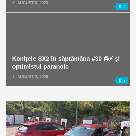
AUGUST 6, 2026
0
Konițele SX2 în săptămâna #30 🚘⚡️ și
optimistul paranoic
AUGUST 2, 2026
2