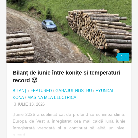
1
Bilanț de iunie între konițe și temperaturi
record 🥵
BILANȚ
/
FEATURED
/
GARAJUL NOSTRU
/
HYUNDAI
KONA
/
MASINA MEA ELECTRICA
IULIE 13, 2026
„Iunie 2026 a subliniat cât de profund se schimbă clima.
Europa de Vest a înregistrat cea mai caldă lună iunie
înregistrată vreodată și a continuat să aibă un nivel
record...