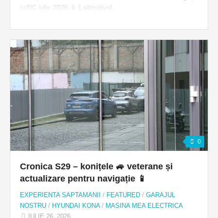
ccNC iulie 2026 📱 Laitmotivul...
0
Cronica S29 – konițele 🚙 veterane și
actualizare pentru navigație 📱
EXPERIENTA SAPTAMANII
/
FEATURED
/
GARAJUL
NOSTRU
/
HYUNDAI KONA
/
MASINA MEA ELECTRICA
IULIE 26, 2026