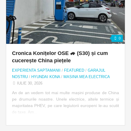
0
Cronica Konițelor OSE 🚙 (S30) și cum
cucerește China piețele
EXPERIENTA SAPTAMANII
/
FEATURED
/
GARAJUL
NOSTRU
/
HYUNDAI KONA
/
MASINA MEA ELECTRICA
IULIE 30, 2026
An de an vedem tot mai multe mașini produse de China
pe drumurile noastre. Unele electrice, altele termice și
majoritatea PHEV, pe care legiutorii europeni le-au scutit
de taxe. Am...