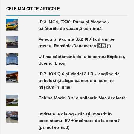
CELE MAI CITITE ARTICOLE
ID.3, MG4, EX30, Puma și Megane -
călătoriile de vacanță continuă
#electrip: #konița SX2 🚘 ⚡️ la drum pe
traseul România-Danemarca 🇩🇰 (I)
Ultima săptămână de iulie pentru Explorer,
Scenic, Elroq
ID.7, IONIQ 6 și Model 3 LR - leagăne de
bebeluși și alegerea modului cum ne
mișcăm în lume
Echipa Model 3 și o aplicație Mac dedicată
Invitație la dialog - cât ați investit în
ecosistemul EV + încărcare de la soare?
(primul episod)