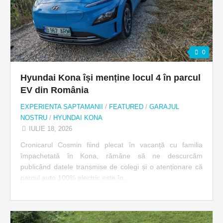
0
Hyundai Kona își menține locul 4 în parcul
EV din România
EXPERIENTA SAPTAMANII
/
FEATURED
/
GARAJUL
NOSTRU
/
HYUNDAI KONA
IULIE 18, 2026
Cronicarul Cosmin fiind plecat în vacanță cu familia
împachetată în Kona, rămâne să ne descurcăm
publicând datele transmise de colegi și o atenționare că
parcul auto 100% electric este în...