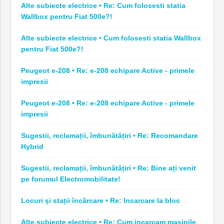
Alte subiecte electrice • Re: Cum folosesti statia
Wallbox pentru Fiat 500e?!
Alte subiecte electrice • Cum folosesti statia Wallbox
pentru Fiat 500e?!
Peugeot e-208 • Re: e-208 echipare Active - primele
impresii
Peugeot e-208 • Re: e-208 echipare Active - primele
impresii
Sugestii, reclamații, îmbunătățiri • Re: Recomandare
Hybrid
Sugestii, reclamații, îmbunătățiri • Re: Bine ați venit
pe forumul Electromobilitate!
Locuri și stații încărcare • Re: Incarcare la bloc
Alte subiecte electrice • Re: Cum incarcam masinile