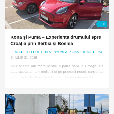
0
Kona și Puma – Experiența drumului spre
Croația prin Serbia și Bosnia
FEATURED
/
FORD PUMA
/
HYUNDAI KONA
/
ROADTRIPS!
IULIE 31, 2026
Anul acesta am mers pentru a patra oară în Croația. De
data aceasta i-am molipsit și pe prietenii noștri, care s-au
„încumetat” la drum cu o Puma. Provocarea era să...