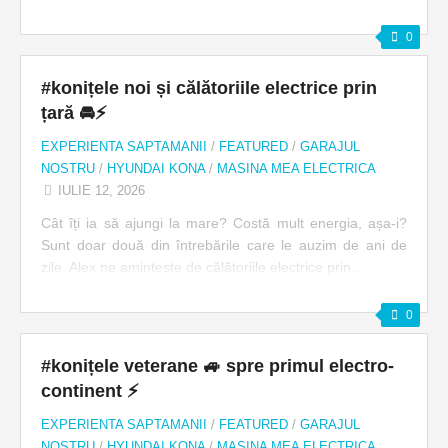
0
#konițele noi și călătoriile electrice prin
țară 🚘⚡️
EXPERIENTA SAPTAMANII
/
FEATURED
/
GARAJUL
NOSTRU
/
HYUNDAI KONA
/
MASINA MEA ELECTRICA
IULIE 12, 2026
Cât îți ia să ajungi la mare? Costă mult energia, așa-i?
Sunt doar două din întrebările care le auzim de ani de
zile. Alex ne amintește de călătoriile electrice prin...
0
#konițele veterane 🚙 spre primul electro-
continent ⚡️
EXPERIENTA SAPTAMANII
/
FEATURED
/
GARAJUL
NOSTRU
/
HYUNDAI KONA
/
MASINA MEA ELECTRICA