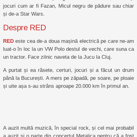
jocuri cum ar fi Fazan, Micul negru de pădure sau chiar
și de-a Star Wars.
Despre RED
RED
este cea de-a doua mașină electrică pe care ne-am
luat-o în loc la un VW Polo destul de vechi, care suna ca
un tractor. Face zilnic naveta de la Jucu la Cluj.
A purtat și ea râsete, certuri, jocuri și a făcut un drum
până la București. A mers pe zăpadă, pe soare, pe ploaie
și uite așa s-au strâns aproape 20.000 km în primul an.
A auzit multă muzică, în special rock, și cel mai probabil
a auzit și o parte din concertul Metalica pentru că a fost