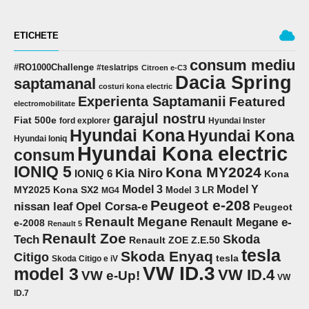
ETICHETE
consum mediu
#RO1000Challenge
#teslatrips
Citroen e-C3
Dacia Spring
saptamanal
costuri kona electric
Experienta Saptamanii
Featured
electromobilitate
garajul nostru
Fiat 500e
ford explorer
Hyundai Inster
Hyundai Kona
Hyundai Kona
Hyundai Ioniq
Hyundai Kona electric
consum
IONIQ 5
Kona MY2024
Kia Niro
IONIQ 6
Kona
Model 3
Model Y
MY2025
Kona SX2
Model 3 LR
MG4
Peugeot e-208
Opel Corsa-e
nissan leaf
Peugeot
Renault Megane
Renault Megane e-
e-2008
Renault 5
Renault Zoe
Skoda
Tech
Renault ZOE Z.E.50
tesla
Skoda Enyaq
Citigo
tesla
Skoda Citigo e iV
VW ID.3
model 3
VW ID.4
VW e-Up!
VW
ID.7