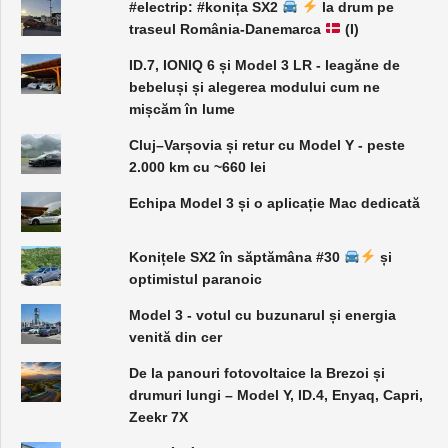
#electrip: #konița SX2
la drum pe
traseul România-Danemarca
(I)
ID.7, IONIQ 6 și Model 3 LR - leagăne de
bebeluși și alegerea modului cum ne
mișcăm în lume
Cluj–Varșovia și retur cu Model Y - peste
2.000 km cu ~660 lei
Echipa Model 3 și o aplicație Mac dedicată
Konițele SX2 în săptămâna #30
și
optimistul paranoic
Model 3 - votul cu buzunarul și energia
venită din cer
De la panouri fotovoltaice la Brezoi și
drumuri lungi – Model Y, ID.4, Enyaq, Capri,
Zeekr 7X