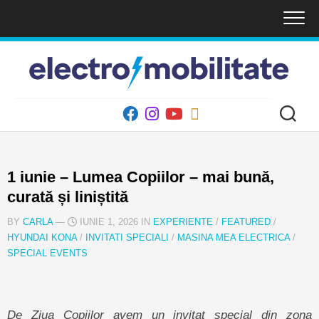
Skip
to
content
1 iunie – Lumea Copiilor – mai bună,
curată și liniștită
BY
CARLA
—
IUNIE 1, 2026 IN
EXPERIENTE
/
FEATURED
/
HYUNDAI KONA
/
INVITATI SPECIALI
/
MASINA MEA ELECTRICA
/
SPECIAL EVENTS
De Ziua Copiilor avem un invitat special din zona