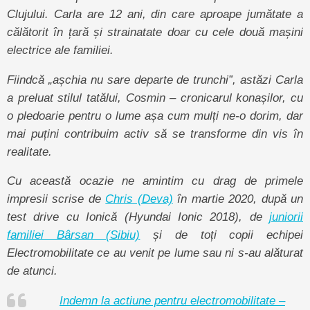
Clujului. Carla are 12 ani, din care
aproape jumătate
a
călătorit în țară și strainatate doar cu cele două mașini
electrice ale familiei.
Fiindcă „așchia nu sare departe de trunchi”, astăzi Carla
a preluat stilul tatălui, Cosmin – cronicarul konașilor, cu
o pledoarie pentru o lume așa cum mulți ne-o dorim, dar
mai puțini contribuim activ să se transforme din vis în
realitate.
Cu această ocazie ne amintim cu drag de primele
impresii scrise de
Chris (Deva)
în martie 2020, după un
test drive cu Ionică (Hyundai Ionic 2018), de
juniorii
familiei Bârsan (Sibiu)
și de toți copii echipei
Electromobilitate ce au venit pe lume sau ni s-au alăturat
de atunci.
Indemn la actiune pentru electromobilitate –