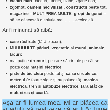
clădiri mari
(blocuri, fabrici, uzine, zgârie nori),
zgomot, oameni necivilizați, construcții peste tot,
magazine – MULT PREA MULTE
,
gropi de gunoi
–
să se găsească o soluție mai ……..ecologică.
Ar fi minunat să aibă:
case răsfirate
(fără blocuri),
MUUUUULTE păduri, vegetație și munți, animale,
lacuri
;
mai puține
drumuri
, pe care să circule pe cât se
poate doar
mașini electrice
;
piste de biciclete
peste tot și
să se circule cu:
metroul
(e foarte sigur și nu poluează),
mașina
electrică, tren
și
autobuze electrice
,
fără atât de
mult stres și ceartă.
Așa ar fi lumea mea. Mi-ar plăcea ca
și adulți să realizeze că ar fi ”o lume